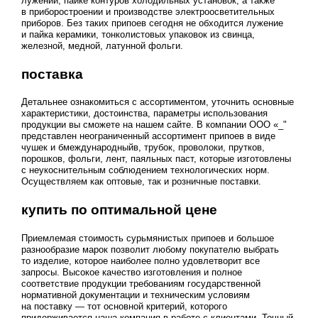
лужении, пайке контуров холодильных установок, а также
в приборостроении и производстве электроосветительных
приборов. Без таких припоев сегодня не обходится лужение
и пайка керамики, тонколистовых упаковок из свинца,
железной, медной, латунной фольги.
поставка
Детальнее ознакомиться с ассортиментом, уточнить основные
характеристики, достоинства, параметры использования
продукции вы сможете на нашем сайте. В компании ООО «_"
представлен неограниченный ассортимент припоев в виде
чушек и бмеждународныйв, трубок, проволоки, прутков,
порошков, фольги, лент, паяльных паст, которые изготовлены
с неукоснительным соблюдением технологических норм.
Осуществляем как оптовые, так и розничные поставки.
купить по оптимальной цене
Приемлемая стоимость сурьмянистых припоев и большое
разнообразие марок позволит любому покупателю выбрать
то изделие, которое наиболее полно удовлетворит все
запросы. Высокое качество изготовления и полное
соответствие продукции требованиям государственной
нормативной документации и техническим условиям
на поставку — тот основной критерий, которого
придерживается наша компания в работе с клиентами. Точный