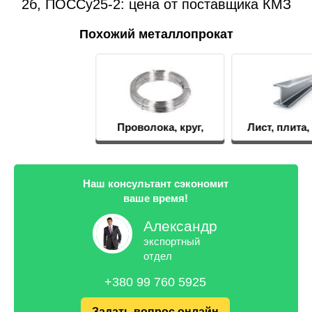
2б, ПОССу25-2: цена от поставщика КМЗ
Похожий металлопрокат
Проволока, круг,
Лист, плита, лента,
пруток
фольга
Наш консультант сэкономит
ваше время!
Александр
экспортный
отдел
+380 99 760 5925
Задать вопрос онлайн