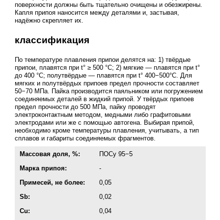
поверхности должны быть тщательно очищены и обезжирены.
Капля припоя наносится между деталями и, застывая,
надёжно скрепляет их.
классификация
По температуре плавления припои делятся на: 1) твёрдые
припои, плавятся при t° ≥ 500 °C; 2) мягкие — плавятся при t°
до 400 °C; полутвёрдые — плавятся при t° 400−500°С. Для
мягких и полутвёрдых припоев предел прочности составляет
50−70 МПа. Пайка производится паяльником или погружением
соединяемых деталей в жидкий припой. У твёрдых припоев
предел прочности до 500 МПа, пайку проводят
электроконтактным методом, медными либо графитовыми
электродами или же с помощью автогена. Выбирая припой,
необходимо кроме температуры плавления, учитывать, а тип
сплавов и габариты соединяемых фрагментов.
Массовая доля, %:
ПОСу 95−5
Марка припоя:
-
Примесей, не более:
0,05
Sb:
0,02
Cu:
0,04