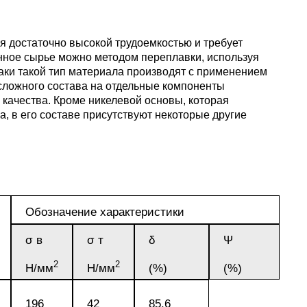
пластины
АК5, АК5
Сплав 60
Церий
Д16чАТ,
я достаточно высокой трудоемкостью и требует
ПОССу 3
нное сырье можно методом переплавки, используя
Напаиваемые
АК6, АК6
Сплав 70
Эрбий
аки такой тип материала производят с применением
пластины
Д19ЧТ
сложного состава на отдельные компоненты
ПОССу 1
качества. Кроме никелевой основы, которая
АК7
Сплав 70
, в его составе присутствуют некоторые другие
ПОССу 2
АК8
Сплав 70
АМГ2
Обозначение характеристики
σ в
σ т
δ
Ψ
АМГ3Н
2
2
Н/мм
Н/мм
(%)
(%)
АМГ5, А
196
42
85,6