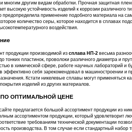
и многим другим видам обработки. Прочная защитная плен
ет высокую устойчивость изделий к коррозии различного ти
р предопределила применение подобного материала на сам
оторое количество серы, которое находится в сплавах подо
Г8МФБ
высокотемпературного воздействия.
ние
нт продукции производимой из
сплава НП-2
весьма разнооб
 до тонких пластинок, проволоки различного диаметра и пр
4В2М
стью в химической сфере, работе научных лабораторий и б
в эффективно себя зарекомендовал в машиностроении и пр
азначения. Кстати никелевые сплавы могут применяться как
покрытия изделий из других материалов.
 ПО ОПТИМАЛЬНОЙ ЦЕНЕ
сайте предлагается большой ассортимент продукции из ни
олным ассортиментом продукции, который удовлетворит люб
оответствие требованиям технической документации позво
сть производства. В том случае если стандартный набор 