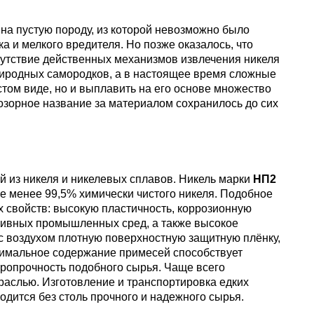
уголок
Припои
лист
Вольфрамовая
сурьмян
О1, О2 о
а пустую породу, из которой невозможно было
лента, фольга
Алюмин
Баббит
Сплав 50
Селен
Лютеций
а и мелкого вредителя. Но позже оказалось, что
Медно-
квадрат
Б16
Квадрат
Лента,
сутствие действенных механизмов извлечения никеля
молибденовые
дюралев
Серебря
ПОС-90
фольга
природных самородков, а в настоящее время сложные
псевдосплавы
Вольфрамовый
припой
Сплав 50
Люминофоры
Неодим
том виде, но и выплавить на его основе множество
лист
Алюмин
зорное название за материалом сохранилось до сих
швеллер
Шестигр
ПОССу 6
дюралев
Припой h
Сплав 57
Скандий
Празеодим
Изделия из
вольфрама
Алюмин
ПОССу 3
tanium
шестигра
 из никеля и никелевых сплавов. Никель марки
НП2
Дюралев
Сплав 60
Самарий
е менее 99,5% химически чистого никеля. Подобное
швеллер
 свойств: высокую пластичность, коррозионную
Сплав Вуда
ПОССу 8
ссивных промышленных сред, а также высокое
АД1
r
Сплав 60
Тербий
с воздухом плотную поверхностную защитную плёнку,
Д1Т
нимальное содержание примесей способствует
Сплав Розе
ПОССу 4
ропрочность подобного сырья. Чаще всего
АК4, АК4
Сплав 60
Тулий
раслью. Изготовление и транспортировка едких
Д16Т
одится без столь прочного и надежного сырья.
Твердосплавные
ПОССу 4