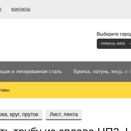
К
КОНТАКТЫ
Выберите город
УКРАИНА, КИЕВ
щая и легированная сталь
Бронза, латунь, медь и 
лавы
щий прокат
Бронзовый прокат
ржавеющая
ная нержавеющая сталь
Бронзовая труба
Европейские бронзы, сп
ка, круг, пруток
Лист, лента
меди