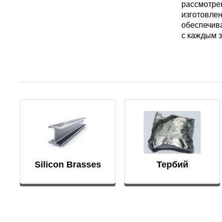
рассмотре
изготовлен
обеспечив
ТЛ3
с каждым з
ТЛ5
ТС5
Silicon Brasses
Тербий