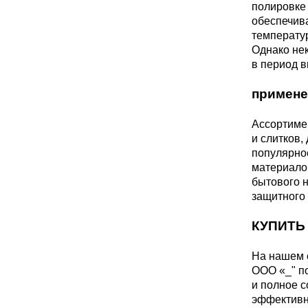
ЭИ607
25Х13Н2
полировке 
обеспечива
температу
Сплав АТ3
Однако нек
37Х12Н8
круг, лист
в период 
примене
40Х9С2
Сплав
Ассортиме
СП17
и слитков,
45Х14Н1
популярно
материало
Сплав
бытового н
СП19
ШХ15
защитного 
КУПИТЬ
Сплав
СП40
На нашем 
ООО «_" п
и полное с
эффективно
СПТ-2 св