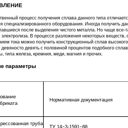
ВЛЕНИЕ
М3
я ножей
БрАМц9-2
ЛО62-1
венный процесс получения сплава данного типа отличаетс
я специализированного оборудования. Иногда получить да
95Х18
тавшиеся после выделения чистого металла. Но чаще все-т
0М15
БрОФ6.5-0.15
Латунь Л63
 электролиза. В процессе разложения некоторых веществ, 
ием тока можно получить конструкционный сплав высокого 
М2Т
90Х18МФ
 девяносто девять с половиной процентов подобного сплава
Б,
БрАЖН10-4-4
Латунь Л96
, типа железа, кремния, меди, магния и прочих.
Н10Б
е параметры
Б
БрБНТ 1.9
3Т3МР
БрАЖ9-4
ование
Нормативная документация
бриката
Н4Т
БрНБТ
прессованная труба
В2МФ
ТУ 14−3-1591−88