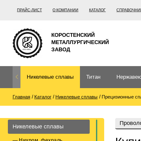
ПРАЙС-ЛИСТ
О КОМПАНИИ
КАТАЛОГ
СПРАВОЧНИ
КОРОСТЕНСКИЙ
МЕТАЛЛУРГИЧЕСКИЙ
ЗАВОД
Никелевые сплавы
Титан
Нержавею
Главная
Каталог
Никелевые сплавы
Прецизионные сп
Нихром, фехраль,
Титановый
Нержавею
термопары
прокат
Труба не
Жаропроч
Проволо
Никелевые сплавы
Нихром
Прецизионные
Титановая
Титан
сплавы
труба
согласно
Нихром, фехраль,