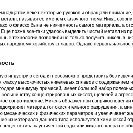
3М2Т
Leaded Brasses
ющий
Литье из бронзы
Beryllium Copper С17200
Монель 400®,
Медный лист
Лента, фольга
емнадцатом веке некоторые рудокопы обращали внимание, н
МНЖМц28-2.5-1.5
32760
БФ
Р9
металл, называя ее именем сказочного гнома Ника, озорник
Т,
Red brass
акого фиаско была не никчемность самого материала, а от
Втулка из бронзы
Cadmium Copper
Медный
Лист, плита
 Еще позже все-таки удалось выделить чистый металл из 
Монель 405®, Сплав 405
шестигранник
32750
я сталь
ые технологии позволили не только получить никель в чис
Semi-red brass
ых народному хозяйству сплавов. Однако первоначальное о
ющая
БрБ2
Chromium Copper
Латунный
я
бериллиевая
Монель 500®, Сплав 500
М1 медь
шестигранник
 ЭИ645
, ЭП53
Н5
С
ность
а
бронза
Copper Tin
Copper Ti
ую индустрию сегодня невозможно представить без изделий
Нейзильбер МНЦ15-20
М2 медь
Квадрат из
6АГ6Ф
С
5Х2МНФ
к классу высокочистых никелевых сплавов с содержанием н
5АМ6
БрКМц3-1
латуни
годаря минимуму примесей, имеет большой набор полезных
к большинству концентрированных кислот, щелочей и агре
ПАНЧ-11
М3 медь
Nickel silve
Д2Т
Д
кое сопротивление. Никель образует при соприкосновении 
7Т
БрХ, БрХ1
ЛС59-1
редохраняет материал от окислительного разрушения. а ми
 механических и физических параметров и увеличивает жа
5М3Т
МА
ие из материала данного типа используется химической от
, 04х19н9
БрХЦр, БрХЦрТ
ЛОК59-1-0,3
 веществ типа каустической соды или жидкого хлора не обх