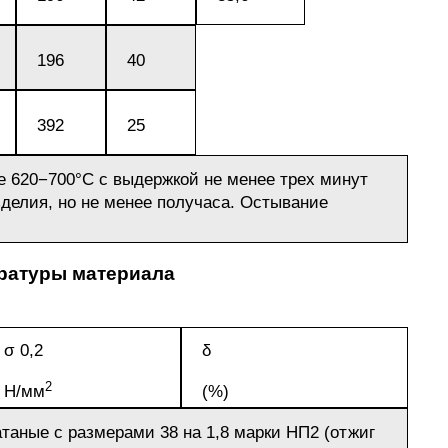
АМГ5Н
196
40
АМГ61
392
25
АМГ6Н
е 620−700°C с выдержкой не менее трех минут
елия, но не менее получаса. Остывание
АМЦ
ературы материала
В65
σ 0,2
δ
В95
2
Н/мм
(%)
ВД1АМ
таные с размерами 38 на 1,8 марки НП2 (отжиг