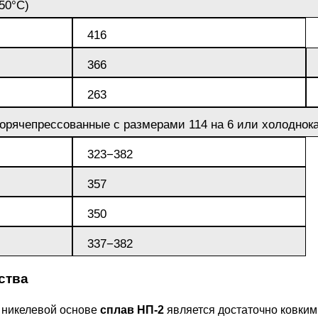
650°C)
БрАЖН11-6-6
АМ
416
366
263
орячепрессованные с размерами 114 на 6 или холоднока
323−382
БФР
357
350
1ТР
337−382
ства
 никелевой основе
сплав НП-2
является достаточно ковки