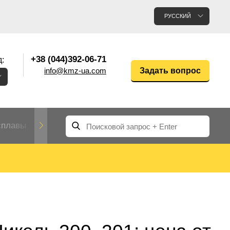
РУССКИЙ
+38 (044)392-06-71
:
info@kmz-ua.com
Задать вопрос
сплавы
Редкие и тугоплавкие металлы
Цветные
Вольфрам
Молибден
Алюмин
прокат
лавы
Труба, трубка
Прокат редких металлов
Молибденовая
вольфрамовая
труба, трубка
Алюмини
Дюралев
труба
прокат