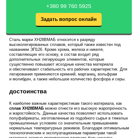
+380 99 760 5925
Задать вопрос онлайн
Сталь марки ХН28ВМАБ относится к разряду
высоколегированных сплавов, который также известен под
названием ЭП126. Кроме хрома, железа и никеля,
составляющих его основу, в состав входит ряд
дополнительных легирующих элементов, которые
существенно повышают исходные качества материала
и обеспечивают стабильность его рабочих характеристик. Для
легирования применяются кремний, марганец, вольфрам
и молибден, а также небольшое количество фосфора и серы.
достоинства
К наиболее важным характеристикам такого материала, как
сплав ХН28ВМАБ
можно отнести его высокую жаропрочность
и жаростойкость. Данные качества позволяют использовать
полуфабрикаты, изготовленные из подобного сырья в тяжелых
промышленных условиях со значительным превышением
нормальных температурных режимов. Благодаря оптимальным
технологическим и эксплуатационным параметрам такой
материал активно противостоит влиянию большинства