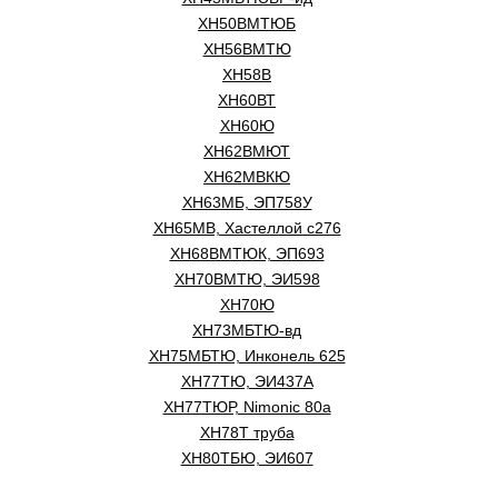
ХН50ВМТЮБ
ХН56ВМТЮ
ХН58В
ХН60ВТ
ХН60Ю
ХН62ВМЮТ
ХН62МВКЮ
ХН63МБ, ЭП758У
ХН65МВ, Хастеллой c276
ХН68ВМТЮК, ЭП693
ХН70ВМТЮ, ЭИ598
ХН70Ю
ХН73МБТЮ-вд
ХН75МБТЮ, Инконель 625
ХН77ТЮ, ЭИ437А
ХН77ТЮР, Nimonic 80a
ХН78Т труба
ХН80ТБЮ, ЭИ607