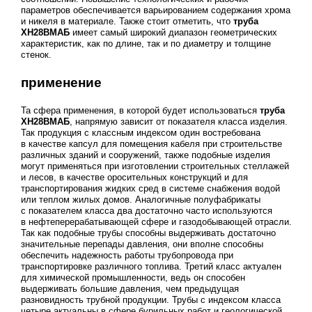
параметров обеспечивается варьированием содержания хрома
и никеля в материале. Также стоит отметить, что
труба
ХН28ВМАБ
имеет самый широкий диапазон геометрических
характеристик, как по длине, так и по диаметру и толщине
стенок.
применение
Та сфера применения, в которой будет использоваться
труба
ХН28ВМАБ
, напрямую зависит от показателя класса изделия.
Так продукция с классным индексом один востребована
в качестве капсул для помещения кабеля при строительстве
различных зданий и сооружений, также подобные изделия
могут применяться при изготовлении строительных стеллажей
и лесов, в качестве оросительных конструкций и для
транспортирования жидких сред в системе снабжения водой
или теплом жилых домов. Аналогичные полуфабрикаты
с показателем класса два достаточно часто используются
в нефтеперерабатывающей сфере и газодобывающей отрасли.
Так как подобные трубы способны выдерживать достаточно
значительные перепады давления, они вполне способны
обеспечить надежность работы трубопровода при
транспортировке различного топлива. Третий класс актуален
для химической промышленности, ведь он способен
выдерживать большие давления, чем предыдущая
разновидность трубной продукции. Трубы с индексом класса
четыре актуальны в сфере бурильных работ и геологической