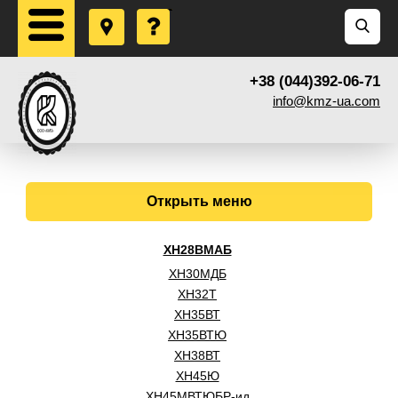
+38 (044)392-06-71
info@kmz-ua.com
Открыть меню
ХН28ВМАБ
ХН30МДБ
ХН32Т
ХН35ВТ
ХН35ВТЮ
ХН38ВТ
ХН45Ю
ХН45МВТЮБР-ид