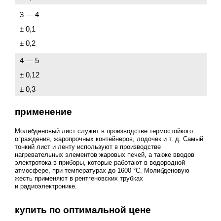
3 — 4
± 0,1
± 0,2
4 — 5
± 0,12
± 0,3
применение
Молибденовый лист служит в производстве термостойкого
ограждения, жаропрочных контейнеров, лодочек
и т. д.
Самый
тонкий лист и ленту используют в производстве
нагревательных элементов жаровых печей, а также вводов
электротока в приборы, которые работают в водородной
атмосфере, при температурах до 1600 °C. Молибденовую
жесть применяют в рентгеновских трубках
и радиоэлектронике.
купить по оптимальной цене