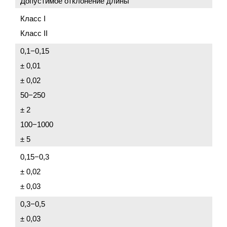
Допустимое отклонение длины
Класс I
Класс II
0,1−0,15
± 0,01
± 0,02
50−250
± 2
100−1000
± 5
0,15−0,3
± 0,02
± 0,03
0,3−0,5
± 0,03