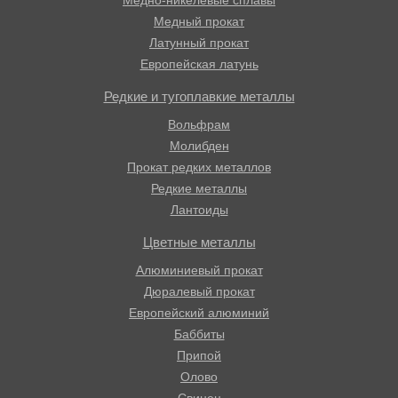
Медно-никелевые сплавы
Медный прокат
Латунный прокат
Европейская латунь
Редкие и тугоплавкие металлы
Вольфрам
Молибден
Прокат редких металлов
Редкие металлы
Лантоиды
Цветные металлы
Алюминиевый прокат
Дюралевый прокат
Европейский алюминий
Баббиты
Припой
Олово