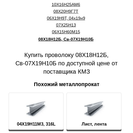
10Х16Н25АМ6
08Х20Н9Г7Т
06Х19Н9Т, 04х19н9
07Х25Н13
06Х15Н60М15
08Х18Н12Б, Св-07Х19Н10Б
Купить проволоку 08Х18Н12Б,
Св-07Х19Н10Б по доступной цене от
поставщика КМЗ
Похожий металлопрокат
04Х19Н11М3, 316L
Лист, лента