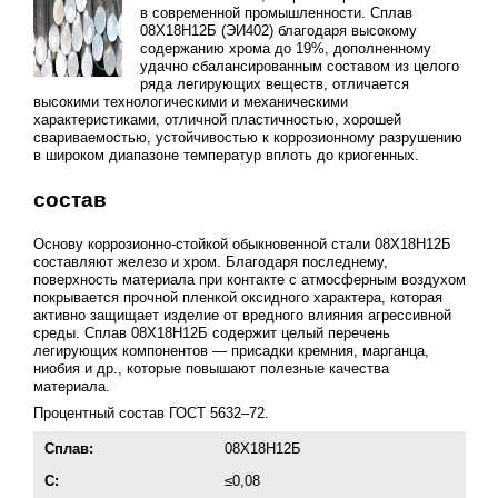
в современной промышленности. Сплав
08Х18Н12Б (ЭИ402) благодаря высокому
содержанию хрома до 19%, дополненному
удачно сбалансированным составом из целого
ряда легирующих веществ, отличается
высокими технологическими и механическими
характеристиками, отличной пластичностью, хорошей
свариваемостью, устойчивостью к коррозионному разрушению
в широком диапазоне температур вплоть до криогенных.
состав
Основу коррозионно-стойкой обыкновенной стали 08Х18Н12Б
составляют железо и хром. Благодаря последнему,
поверхность материала при контакте с атмосферным воздухом
покрывается прочной пленкой оксидного характера, которая
активно защищает изделие от вредного влияния агрессивной
среды. Сплав 08Х18Н12Б содержит целый перечень
легирующих компонентов — присадки кремния, марганца,
ниобия и др., которые повышают полезные качества
материала.
Процентный состав
ГОСТ 5632–72
.
Сплав:
08Х18Н12Б
C:
≤0,08