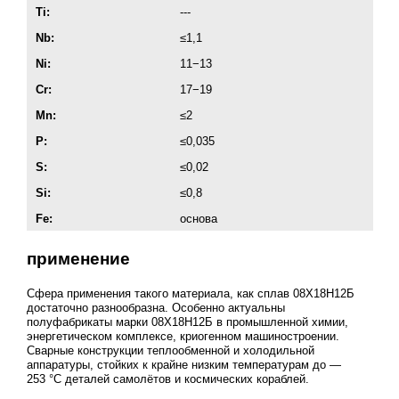
Ti:
---
Nb:
≤1,1
Ni:
11−13
Cr:
17−19
Mn:
≤2
P:
≤0,035
S:
≤0,02
Si:
≤0,8
Fe:
основа
применение
Сфера применения такого материала, как сплав 08Х18Н12Б
достаточно разнообразна. Особенно актуальны
полуфабрикаты марки 08Х18Н12Б в промышленной химии,
энергетическом комплексе, криогенном машиностроении.
Сварные конструкции теплообменной и холодильной
аппаратуры, стойких к крайне низким температурам до —
253 °C деталей самолётов и космических кораблей.