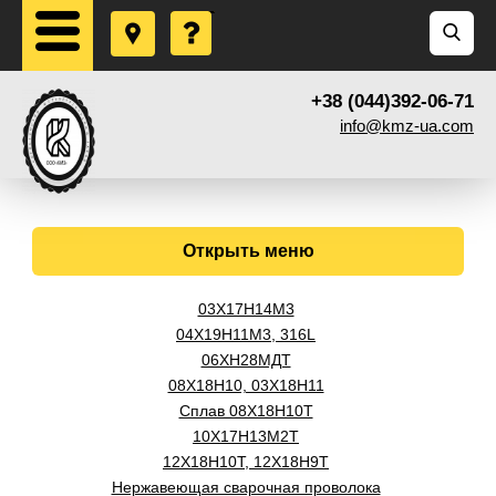
+38 (044)392-06-71
info@kmz-ua.com
Открыть меню
03Х17Н14М3
04Х19Н11М3, 316L
06ХН28МДТ
08Х18Н10, 03Х18Н11
Сплав 08Х18Н10Т
10Х17Н13М2Т
12Х18Н10Т, 12Х18Н9Т
Нержавеющая сварочная проволока