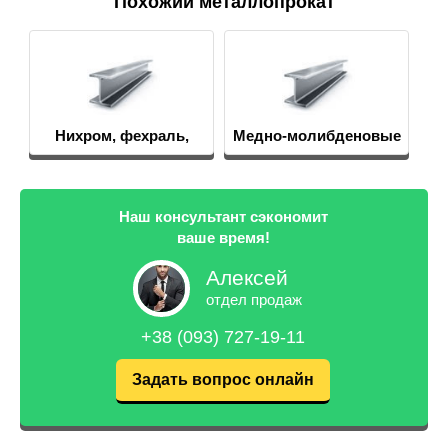
Похожий металлопрокат
Нихром, фехраль,
Медно-молибденовые
термопары
псевдосплавы
Наш консультант сэкономит
ваше время!
Алексей
отдел продаж
+38 (093) 727-19-11
Задать вопрос онлайн