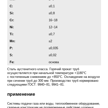
C:
≤0,1
Si:
≤0,8
Cr:
16−18
Ni:
12−14
Ti:
≤0,7
Mn:
≤2
P:
≤0,035
S:
≤0,02
Fe:
основа
Сталь аустенитного класса. Горячий прокат труб
осуществляется при начальной температуре +1180°С
с постепенным снижением до +850°С. Охлаждение на воздухе
при сечении труб до 300 мм. Производство труб нормировано
следующими ГОСТ: 9940−81, 9941−81.
применение
Системы подачи газа или воды, теплообменное оборудование,
сварные конструкции не подверженные действию ударных