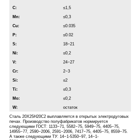
С:
≤1,5
Mn:
≤0,3
Cu:
≤0.035
P:
≤0.02
S:
18−21
Ni:
≤0,2
V:
24−27
Cr:
2−3
Si:
≤2
Ti:
≤0,3
Mo:
≤0,2
W:
остаток
Сталь 20Х25Н20С2 выплавляется в открытых электродуговых
печах. Производство полуфабрикатов нормируется
следующими ГОСТ: 1133−71, 5582−75, 5949−75, 4405−75,
14955−77, 2590−2006, 2591−2006, 7417−75, 4405−75, 8559−75.
А также следующими ТУ: 14−1-5350−97, 14−1-