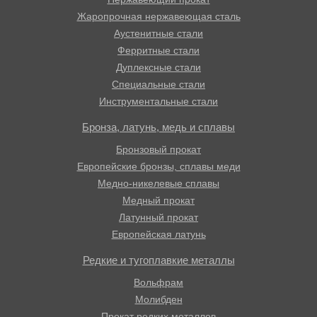
Жаропрочная нержавеющая сталь
Аустенитные стали
Ферритные стали
Дуплексные стали
Специальные стали
Инструментальные стали
Бронза, латунь, медь и сплавы
Бронзовый прокат
Европейские бронзы, сплавы меди
Медно-никелевые сплавы
Медный прокат
Латунный прокат
Европейская латунь
Редкие и тугоплавкие металлы
Вольфрам
Молибден
Прокат редких металлов