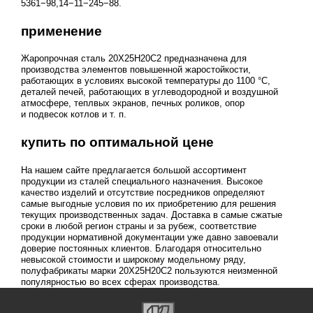
5361−98,14−11−245−88.
применение
Жаропрочная сталь 20Х25Н20С2 предназначена для
производства элементов повышенной жаростойкости,
работающих в условиях высокой температуры до 1100 °C,
деталей печей, работающих в углеводородной и воздушной
атмосфере, теплвых экранов, печных роликов, опор
и подвесок котлов
и т. п.
купить по оптимальной цене
На нашем сайте предлагается большой ассортимент
продукции из сталей специального назначения. Высокое
качество изделий и отсутствие посредников определяют
самые выгодные условия по их приобретению для решения
текущих производственных задач. Доставка в самые сжатые
сроки в любой регион страны и за рубеж, соответствие
продукции нормативной документации уже давно завоевали
доверие постоянных клиентов. Благодаря относительно
невысокой стоимости и широкому модельному ряду,
полуфабрикаты марки 20Х25Н20С2 пользуются неизменной
популярностью во всех сферах производства.