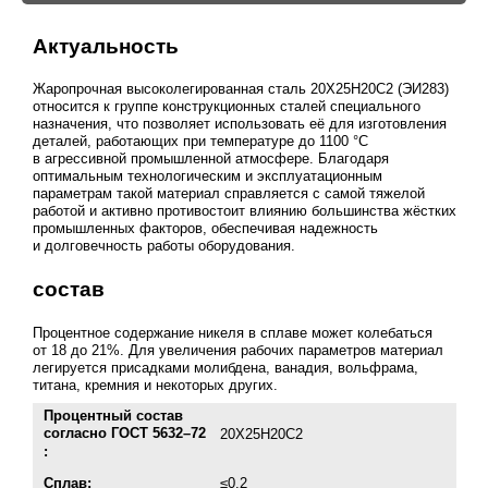
Актуальность
Жаропрочная высоколегированная сталь 20Х25Н20С2 (ЭИ283)
относится к группе конструкционных сталей специального
назначения, что позволяет использовать её для изготовления
деталей, работающих при температуре до 1100 °C
в агрессивной промышленной атмосфере. Благодаря
оптимальным технологическим и эксплуатационным
параметрам такой материал справляется с самой тяжелой
работой и активно противостоит влиянию большинства жёстких
промышленных факторов, обеспечивая надежность
и долговечность работы оборудования.
состав
Процентное содержание никеля в сплаве может колебаться
от 18 до 21%. Для увеличения рабочих параметров материал
легируется присадками молибдена, ванадия, вольфрама,
титана, кремния и некоторых других.
Процентный состав
согласно
ГОСТ 5632–72
20Х25Н20С2
:
Сплав:
≤0.2