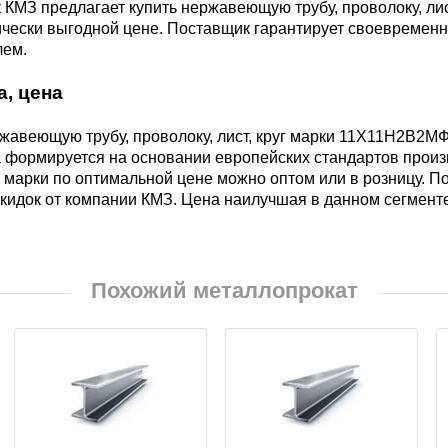
КМЗ предлагает купить нержавеющую трубу, проволоку, ли
БрКд1
чески выгодной цене. Поставщик гарантирует своевременн
лем.
НД
БрАЖНМц9-4-4-1
а, цена
Н4
жавеющую трубу, проволоку, лист, круг марки 11Х11Н2В2М
БрАЖМц10-3-1,5
 формируется на основании европейских стандартов произв
 марки по оптимальной цене можно оптом или в розницу. П
кидок от компании КМЗ. Цена наилучшая в данном сегменте
В2МФ
БрОЦС5-5-5,
ОЦС555
АМ3
Похожий металлопрокат
БрОЦСН3-7-5-1
МВФАБ
БрОЦС4-4-2.5
Н2МВФАБ