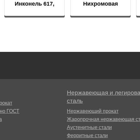
БрАЖН11-6-6
Инконель 617,
Нихромовая
АМ
Сплав 617
проволока
БФР
Нержавеющая и легиров
1ТР
сталь
рокат
сно ГОСТ
Нержавеющий прокат
а
Жаропрочная нержавеющая ст
Аустенитные стали
Ферритные стали