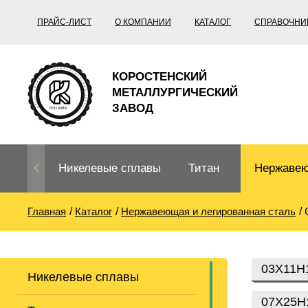
ПРАЙС-ЛИСТ
О КОМПАНИИ
КАТАЛОГ
СПРАВОЧНИ
КОРОСТЕНСКИЙ
МЕТАЛЛУРГИЧЕСКИЙ
ЗАВОД
Никелевые сплавы
Титан
Нержавею
Главная
Каталог
Нержавеющая и легированная сталь
Нихром, фехраль,
Титановый
Нержавею
термопары
прокат
Труба не
Жаропроч
03Х11Н
Никелевые сплавы
Нихром
Прецизионные
Титановая
Титан
сплавы
труба
согласно
07Х25Н