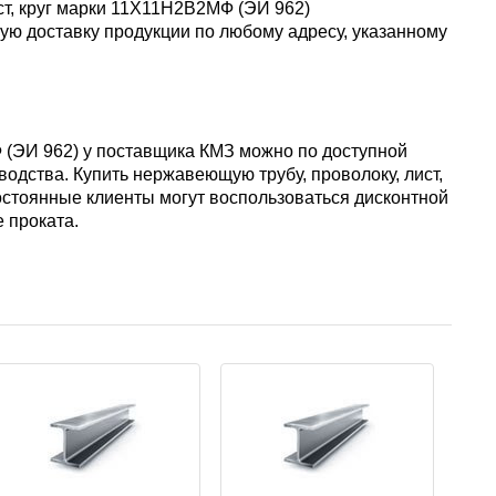
ст, круг марки 11Х11Н2В2МФ (ЭИ 962)
АМГ5Н
ую доставку продукции по любому адресу, указанному
АМГ61
Ф (ЭИ 962) у поставщика КМЗ можно по доступной
АМГ6Н
одства. Купить нержавеющую трубу, проволоку, лист,
остоянные клиенты могут воспользоваться дисконтной
 проката.
АМЦ
В65
В95
ВД1АМ