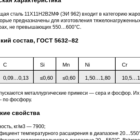
ская характеристика
3М2Т
Leaded Brasses
ющий
Литье из бронзы
Beryllium Copper С17200
Монель 400®,
Медный лист
Лента, фольга
ая сталь 11Х11Н2В2МФ (ЭИ 962) входит в категорию жаро
МНЖМц28-2.5-1.5
32760
БФ
Р9
оторые предназначены для изготовления тяжелонагруженны
Т,
Red brass
рах, не превышающих 550…600°С.
Втулка из бронзы
Cadmium Copper
Медный
Лист, плита
Монель 405®, Сплав 405
шестигранник
32750
я сталь
кий состав,
ГОСТ 5632–82
Semi-red brass
ющая
БрБ2
Chromium Copper
Латунный
я
бериллиевая
Монель 500®, Сплав 500
М1 медь
шестигранник
 ЭИ645
, ЭП53
Н5
С
С
Si
Мn
Ni
Cr
а
бронза
Copper Tin
Copper Ti
0,09…0,13
≤0,60
≤0,60
1,50…1,80
10,5…1
Нейзильбер МНЦ15-20
М2 медь
Квадрат из
6АГ6Ф
С
5Х2МНФ
5АМ6
БрКМц3-1
латуни
пускаются металлургические примеси — сера и фосфор. Их
— по фосфору.
ПАНЧ-11
М3 медь
Nickel silve
Д2Т
Д
7Т
БрХ, БрХ1
ЛС59-1
кие свойства
5М3Т
МА
ость, кг/м3 — 7900;
, 04х19н9
БрХЦр, БрХЦрТ
ЛОК59-1-0,3
ициент температурного расширения в диапазоне 20…550°С