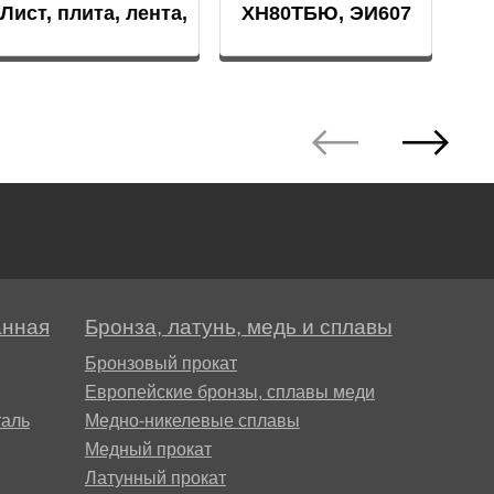
Лист, плита, лента,
ХН80ТБЮ, ЭИ607
фольга
анная
Бронза, латунь, медь и сплавы
Бронзовый прокат
Европейские бронзы, сплавы меди
аль
Медно-никелевые сплавы
Медный прокат
Латунный прокат