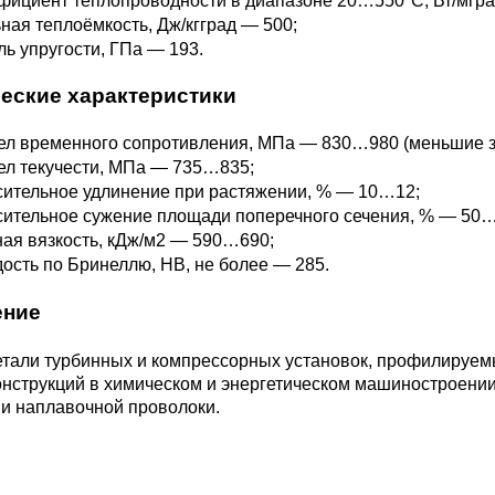
ициент теплопроводности в диапазоне 20…550°С, Вт/мгра
М3
я ножей
ная теплоёмкость, Дж/кгград — 500;
БрАМц9-2
ЛО62-1
ь упругости, ГПа — 193.
еские характеристики
95Х18
0М15
БрОФ6.5-0.15
Латунь Л63
л временного сопротивления, МПа — 830…980 (меньшие зн
ел текучести, МПа — 735…835;
М2Т
90Х18МФ
ительное удлинение при растяжении, % — 10…12;
Б,
БрАЖН10-4-4
Латунь Л96
ительное сужение площади поперечного сечения, % — 50…
Н10Б
ая вязкость, кДж/м2 — 590…690;
Б
ость по Бринеллю, НВ, не более — 285.
БрБНТ 1.9
ение
3Т3МР
БрАЖ9-4
етали турбинных и компрессорных установок, профилируемы
нструкций в химическом и энергетическом машиностроении.
 и наплавочной проволоки.
Н4Т
БрНБТ
В2МФ