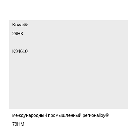
Kovar®
29НК
K94610
международный промышленный регионalloy®
79НМ