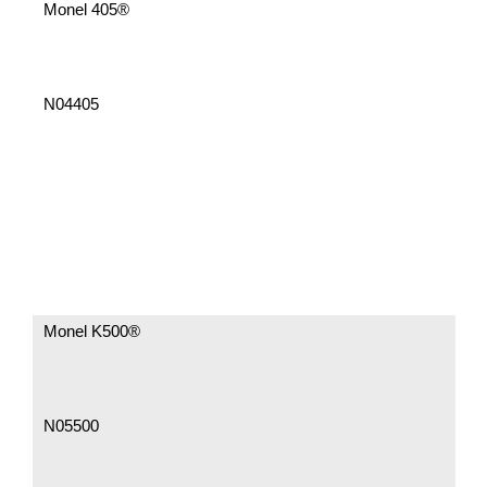
Monel 405®
N04405
Monel K500®
N05500