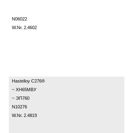
N06022
W.Nr. 2.4602
Hastelloy C276®
~ ХН65МВУ
~ ЭП760
N10276
W.Nr. 2.4819