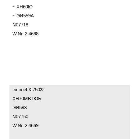
~ ХН60Ю
~ ЭИ559А
N07718
W.Nr. 2.4668
Inconel X 750®
ХН70МВТЮБ
ЭИ598
N07750
W.Nr. 2.4669