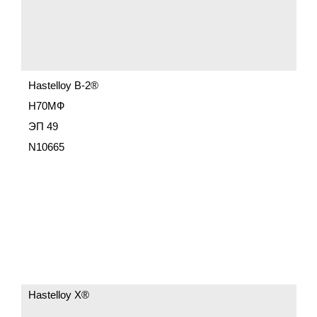
Hastelloy B-2®
Н70МФ
ЭП 49
N10665
Hastelloy X®