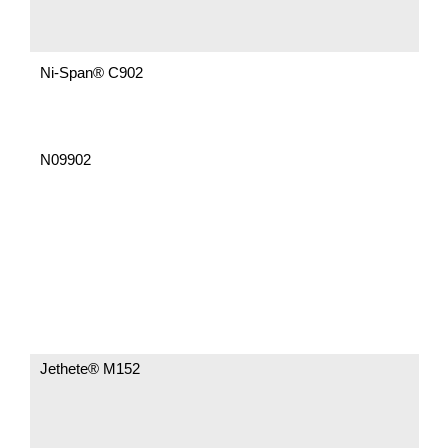
Ni-Span® C902
N09902
Jethete® M152