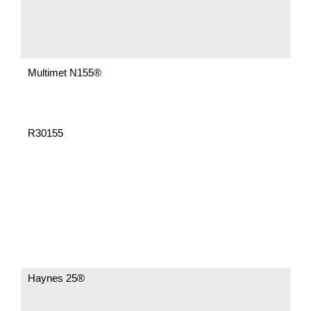
Multimet N155®
R30155
Haynes 25®