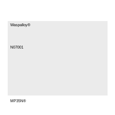
Waspalloy®
N07001
MP35N®