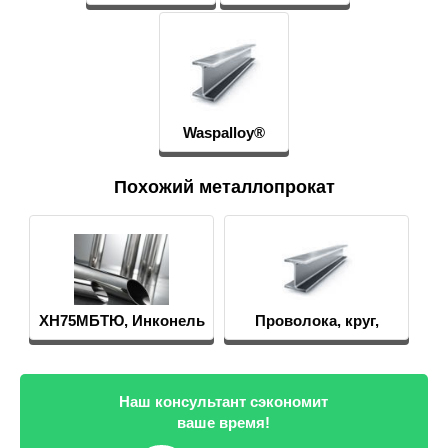
Waspalloy®
Похожий металлопрокат
Проволока, круг,
06Х
пруток
Наш консультант сэкономит
ваше время!