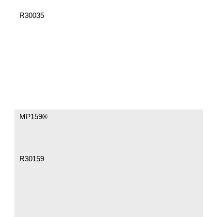
R30035
MP159®
R30159