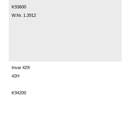
K93600
W.Nr. 1.3912
Invar 42®
42Н
K94200