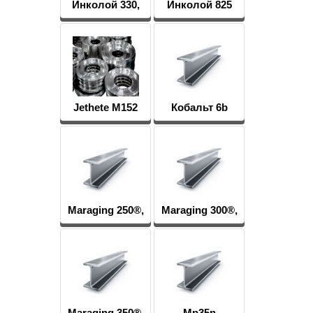
Инколой 330,
Инколой 825
Сплав 330
Jethete M152
Кобальт 6b
Maraging 250®,
Maraging 300®,
Vascomax 250
Vascomax 300®
Maraging 350®,
Mp35n