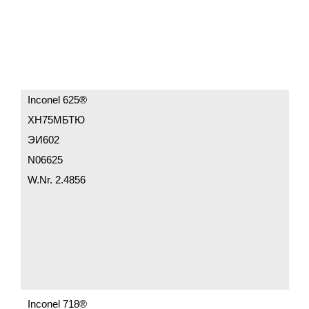
Inconel 625®
ХН75МБТЮ
ЭИ602
N06625
W.Nr. 2.4856
Inconel 718®