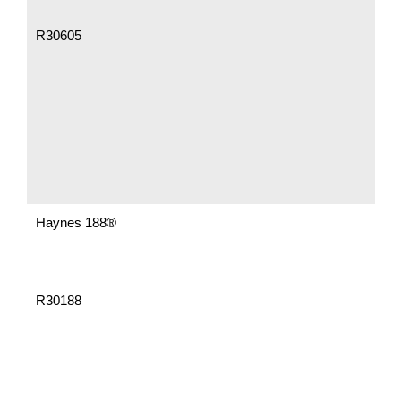
R30605
Haynes 188®
R30188