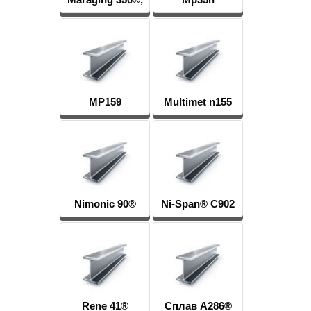
Vascomax 350®
MP159
Multimet n155
Nimonic 90®
Ni-Span® C902
Rene 41®
Сплав A286®