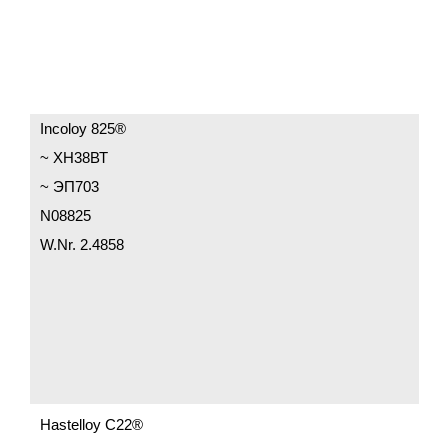
Incoloy 825®
~ ХН38ВТ
~ ЭП703
N08825
W.Nr. 2.4858
Hastelloy C22®