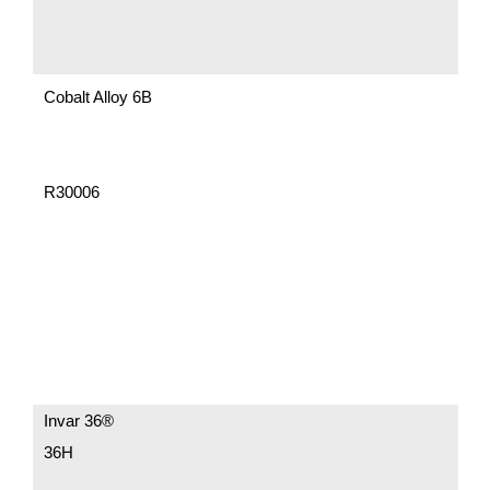
Cobalt Alloy 6B
R30006
Invar 36®
36Н