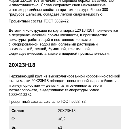
марки 12Х18Н10Т отличается хорошей обрабатываемостью
и пластичностью. Сплав сохраняет свои механические
и антикоррозийные свойства при температуре более 300
градусов Цельсия, обладает легкой свариваемостью.
Процентный состав
ГОСТ 5632–72
.
Детали и конструкции из круга марки 12Х18Н10Т применяется
в перерабатывающей промышленности, в производстве
арматуры, работающей в постоянном контакте
с хлорированной водой или солевыми растворами
в химической, легкой, бумажной, текстильной,
фармацевтической, а также в пищевой промышленности.
20Х23Н18
Нержавеющий круг из высоколегированной коррозийно-стойкой
стали марки 20Х23Н18 обладает повышенной жаростойкостью
и огнеупорностью — детали, изготовленные из этого
металлопроката, выдерживают температуры более
1000−1100°С.
Процентный состав согласно
ГОСТ 5632–72
.
Сплав:
20Х23Н18
C:
≤0,2
Si:
≤1