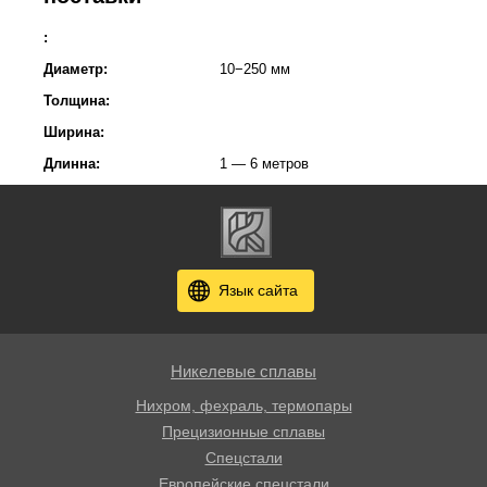
:
Диаметр:
10−250 мм
Толщина:
Ширина:
Длинна:
1 — 6 метров
Язык сайта
Никелевые сплавы
Нихром, фехраль, термопары
Прецизионные сплавы
Спецстали
Европейские спецстали