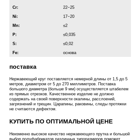
Cr:
22−25
Ni:
17−20
Mn:
≤2
P:
≤0,035
S:
≤0,02
Fe:
основа
поставка
Нержавеющий круг поставляется немерной длины от 1,5 до 5
метров, диаметром от 5 до 270 миллиметров. Поставка
большого диаметра (больше 9 мм) осуществляется штабелем
из прямых отрезков. Качественное изделие не должно
содержать на своей поверхности окалины, расслоений,
загрязнений и трещин. Царапины, раковины, следы протяжки
не считаются дефектом.
КУПИТЬ ПО ОПТИМАЛЬНОЙ ЦЕНЕ
Неизменно высокое качество нержавеющего прутка и большой
выбор полуфабрикатов различных типоразмеров поможет