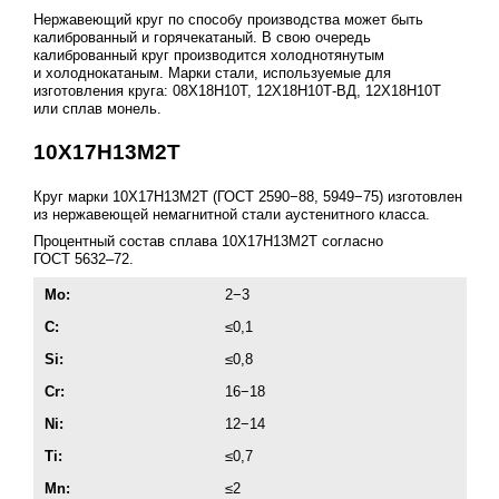
Нержавеющий круг по способу производства может быть
калиброванный и горячекатаный. В свою очередь
калиброванный круг производится холоднотянутым
и холоднокатаным. Марки стали, используемые для
изготовления круга: 08Х18Н10Т, 12Х18Н10Т-ВД, 12Х18Н10Т
или сплав монель.
10Х17Н13М2Т
Круг марки 10Х17Н13М2Т (ГОСТ 2590−88, 5949−75) изготовлен
из нержавеющей немагнитной стали аустенитного класса.
Процентный состав сплава 10Х17Н13М2Т согласно
ГОСТ 5632–72
.
Mo:
2−3
C:
≤0,1
Si:
≤0,8
Cr:
16−18
Ni:
12−14
Ti:
≤0,7
Mn:
≤2