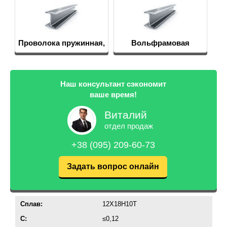
Вольфрамовая
проволока, нить
Наш консультант сэкономит
ваше время!
Виталий
отдел продаж
+38 (095) 209-60-73
Задать вопрос онлайн
Сплав:
12Х18Н10Т
C:
≤0,12