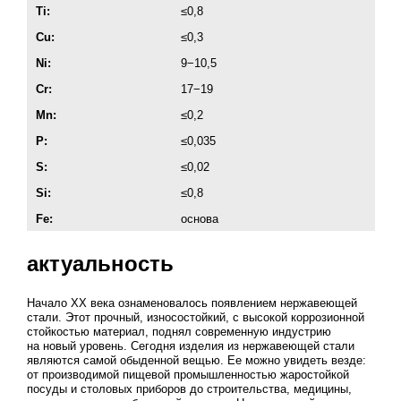
Ti:
≤0,8
Cu:
≤0,3
Ni:
9−10,5
Cr:
17−19
Mn:
≤0,2
P:
≤0,035
S:
≤0,02
Si:
≤0,8
Fe:
основа
актуальность
Начало ХХ века ознаменовалось появлением нержавеющей
стали. Этот прочный, износостойкий, с высокой коррозионной
стойкостью материал, поднял современную индустрию
на новый уровень. Сегодня изделия из нержавеющей стали
являются самой обыденной вещью. Ее можно увидеть везде:
от производимой пищевой промышленностью жаростойкой
посуды и столовых приборов до строительства, медицины,