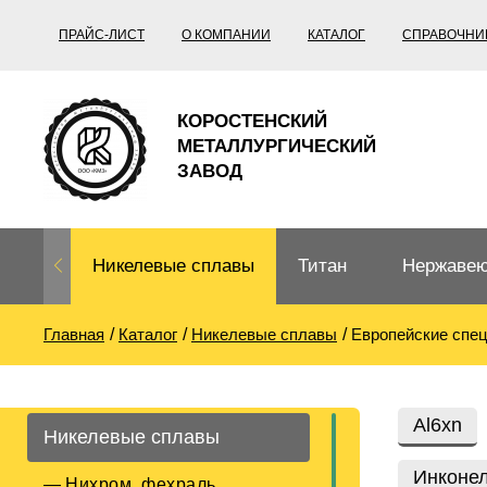
ПРАЙС-ЛИСТ
О КОМПАНИИ
КАТАЛОГ
СПРАВОЧНИ
КОРОСТЕНСКИЙ
МЕТАЛЛУРГИЧЕСКИЙ
ЗАВОД
Никелевые сплавы
Титан
Нержавею
Главная
Каталог
Никелевые сплавы
Европейские спе
Нихром, фехраль,
Титановый
Нержавею
термопары
прокат
Труба не
Жаропроч
Al6xn
Никелевые сплавы
Нихром
Прецизионные
Титановая
Титан
сплавы
труба
согласно
Инконел
Нихром, фехраль,