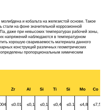
уголок
Припои
лист
Вольфрамовая
сурьмян
О1, О2 о
лента, фольга
Алюмин
Баббит
Сплав 50
Селен
Лютеций
Медно-
квадрат
Б16
Квадрат
Лента,
 молибдена и кобальта на железистой основе. Такое
молибденовые
дюралев
Серебря
ПОС-90
фольга
 стали на фоне значительной коррозионной
псевдосплавы
Вольфрамовый
припой
Сплав 50
Люминофоры
Неодим
Па, даже при невысоких температурах рабочей зоны,
лист
Алюмин
щих напряжений наблюдаются в температурном
швеллер
Шестигр
ПОССу 6
метить хорошую свариваемость материала данного
дюралев
Припой h
Сплав 57
Скандий
Празеодим
сварных конструкций различных геометрических
Изделия из
е, определены пропорциональным химическим
вольфрама
Алюмин
ПОССу 3
tanium
шестигра
Дюралев
Сплав 60
Самарий
швеллер
Сплав Вуда
ПОССу 8
АД1
r
Сплав 60
Тербий
Д1Т
Zr
Al
Si
Ti
Si
Мо
Co
Сплав Розе
ПОССу 4
АК4, АК4
Сплав 60
Тулий
Д16Т
004
≤0.01
≤0,1
≤0,1
≤0,4
≤0.1
≤4,8
≤7,5
Твердосплавные
ПОССу 4