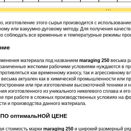
М3
я ножей
БрАМц9-2
ЛО62-1
о, изготовление этого сырья производится с использовани
95Х18
ому или вакуумно-дуговому методу. Для получения качеств
0М15
БрОФ6.5-0.15
Латунь Л63
но соблюдать все временные и температурные режимы про
М2Т
90Х18МФ
ние
Б,
БрАЖН10-4-4
Латунь Л96
Н10Б
менения материала под названием
maraging 250
весьма р
граниченные жесткими рабочими условиями нуждаются в пр
Б
противляться как временному износу, так и агрессивному
БрБНТ 1.9
 весьма актуален как в химической промышленности или пр
тостроении или при изготовлении высокоточной техники и 
3Т3МР
ия изготовленного из уникального никелевого сплава и ег
БрАЖ9-4
же при работе в сложных производственных условиях на ф
ти и производства данного материала.
Н4Т
БрНБТ
 ПО оптимальНОЙ ЦЕНЕ
В2МФ
я стоимость марки
maraging 250
и широкий размерный ряд