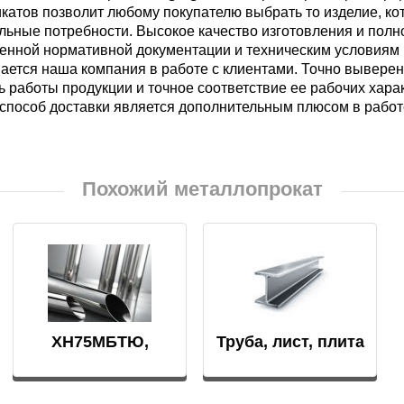
атов позволит любому покупателю выбрать то изделие, кот
БрКд1
ьные потребности. Высокое качество изготовления и полн
енной нормативной документации и техническим условиям н
НД
ается наша компания в работе с клиентами. Точно выверен
БрАЖНМц9-4-4-1
 работы продукции и точное соответствие ее рабочих хар
способ доставки является дополнительным плюсом в работ
Н4
БрАЖМц10-3-1,5
В2МФ
Похожий металлопрокат
БрОЦС5-5-5,
ОЦС555
АМ3
БрОЦСН3-7-5-1
МВФАБ
ХН75МБТЮ,
Труба, лист, плита
БрОЦС4-4-2.5
Инконель 625
Н2МВФАБ