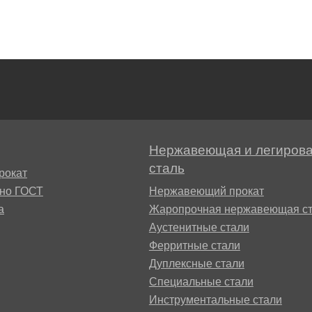
БрАЖН11-6-6
АМ
Нержавеющая и легиров
сталь
БФР
рокат
сно ГОСТ
Нержавеющий прокат
а
Жаропрочная нержавеющая ст
1ТР
Аустенитные стали
Ферритные стали
Дуплексные стали
Специальные стали
Инструментальные стали