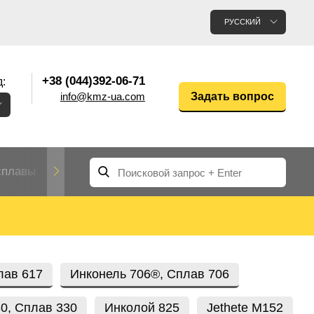
РУССКИЙ
+38 (044)392-06-71
:
info@kmz-ua.com
Задать вопрос
сплавы
Редкие и тугоплавкие металлы
Цветные
Вольфрам
Молибден
Алюмин
прокат
лавы
Труба, трубка
Прокат редких металлов
Молибденовая
лав 617
Инконель 706®, Сплав 706
вольфрамовая
труба, трубка
Алюмини
Дюралев
труба
прокат
0, Сплав 330
Инколой 825
Jethete M152