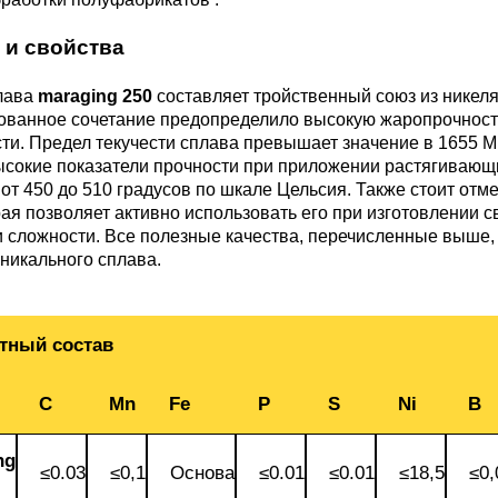
3М2Т
Leaded Brasses
ющий
Литье из бронзы
Beryllium Copper С17200
Монель 400®,
Медный лист
Лента, фольга
и свойства
МНЖМц28-2.5-1.5
32760
БФ
Р9
Т,
Red brass
лава
maraging 250
составляет тройственный союз из никеля
Втулка из бронзы
Cadmium Copper
Медный
Лист, плита
ованное сочетание предопределило высокую жаропрочность
Монель 405®, Сплав 405
шестигранник
32750
я сталь
ти. Предел текучести сплава превышает значение в 1655 М
Semi-red brass
ысокие показатели прочности при приложении растягиваю
ющая
БрБ2
Chromium Copper
Латунный
от 450 до 510 градусов по шкале Цельсия. Также стоит от
я
бериллиевая
Монель 500®, Сплав 500
М1 медь
шестигранник
 ЭИ645
, ЭП53
Н5
С
рая позволяет активно использовать его при изготовлении 
а
бронза
и сложности. Все полезные качества, перечисленные выш
никального сплава.
Copper Tin
Copper Ti
Нейзильбер МНЦ15-20
М2 медь
Квадрат из
6АГ6Ф
С
5Х2МНФ
5АМ6
БрКМц3-1
латуни
тный состав
ПАНЧ-11
М3 медь
Nickel silve
Д2Т
Д
7Т
БрХ, БрХ1
ЛС59-1
С
Mn
Fe
P
S
Ni
В
5М3Т
МА
ng
, 04х19н9
БрХЦр, БрХЦрТ
ЛОК59-1-0,3
≤0.03
≤0,1
Основа
≤0.01
≤0.01
≤18,5
≤0,