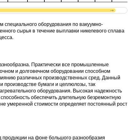
пластины
АК5, АК5
Сплав 60
Церий
Д16чАТ,
ПОССу 3
ем специального оборудования по вакуумно-
Напаиваемые
АК6, АК6
Сплав 70
Эрбий
енного сырья в течение выплавки никелевого сплава
пластины
Д19ЧТ
цесса.
ПОССу 1
АК7
Сплав 70
ПОССу 2
азнообразна. Практически все промышленные
АК8
очном и долговечном оборудовании способном
Сплав 70
 влиянию различных производственных сред. Данный
и производстве бумаги и целлюлозы, так
нагревательного оборудования. Высокая надежность
АМГ2
о способность обеспечить длительную безремонтную
оне умеренной стоимости определяет постоянный рост
АМГ3Н
АМГ5, А
 продукции на фоне большого разнообразия