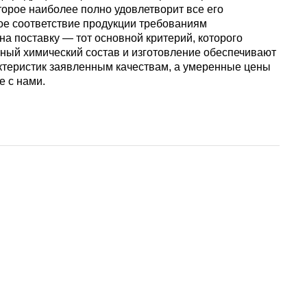
АМГ5Н
орое наиболее полно удовлетворит все его
ое соответствие продукции требованиям
а поставку — тот основной критерий, которого
ный химический состав и изготовление обеспечивают
АМГ61
актеристик заявленным качествам, а умеренные цены
е с нами.
АМГ6Н
АМЦ
В65
В95
ВД1АМ