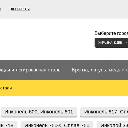
К
КОНТАКТЫ
Выберите город
УКРАИНА, КИЕВ
щая и легированная сталь
Бронза, латунь, медь и 
цстали
щий прокат
Бронзовый прокат
ржавеющая
ная нержавеющая сталь
Бронзовая труба
Европейские бронзы, сп
Инконель 600, Инконель 601
Инконель 617, Сп
меди
ь 718
Инконель 750®, Сплав 750
Инколой 33