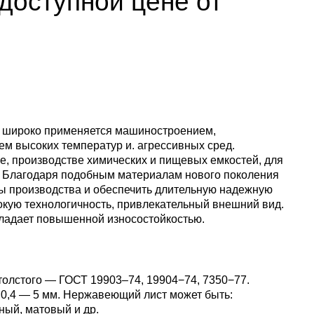
доступной цене от
Ванадий
Редкие металлы
Гафний
ы
Электрод ЭВЛ,
Молибденовая
ЭВИ, ВА
проволока,
Алюмини
Дюралев
Европей
нить
проволок
алюмини
Индий
Бериллий
Лантоиды
Кобальт
ая
Вольфрамовые
Дюралев
электроды
Молибденовый
Алюмини
проволок
Сплав 10
Баббиты
Магний
Гадолиний
Гольмий
Ниобий
пруток, круг
круг
 широко применяется машиностроением,
ем высоких температур и. агрессивных сред.
Карбид
Дюралев
Сплав 20
Баббит
Припой
Рений
Галлий
Диспрозий
Тантал ТВЧ
е, производстве химических и пищевых емкостей, для
Молибденовая
Лента, ф
Б83
. Благодаря подобным материалам нового поколения
лента, фольга
ы производства и обеспечить длительную надежную
Вольфрамовая
Дюралев
Сплав 20
Припой 
Олово
Цирконий
Германий
Европий
кую технологичность, привлекательный внешний вид.
проволока, нить
Алюмин
Баббит
обладает повышенной износостойкостью.
Молибденовый
лист
Б86
лист
Дюралев
Сплав 30
Оловянн
Высокоч
Свинец
Иттрий
Иттербий
Вольфрамовый
припой
олово
толстого —
ГОСТ 19903–74
, 19904−74, 7350−77.
пруток, круг
Алюмин
Баббит
ОВЧ000
 0,4 — 5 мм. Нержавеющий лист может быть:
Изделия из
уголок
Б88
Дюралев
Сплав 50
Свинцов
Литий
Лантан
ный, матовый и др.
молибдена