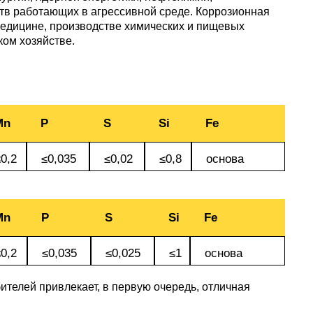
АМГ5Н
ств работающих в агрессивной среде. Коррозионная
медицине, производстве химических и пищевых
ком хозяйстве.
АМГ61
АМГ6Н
Mn
P
S
Si
Fe
АМЦ
0,2
≤0,035
≤0,02
≤0,8
основа
В65
Mn
P
S
Si
Fe
В95
0,2
≤0,035
≤0,025
≤1
основа
ителей привлекает, в первую очередь, отличная
ВД1АМ