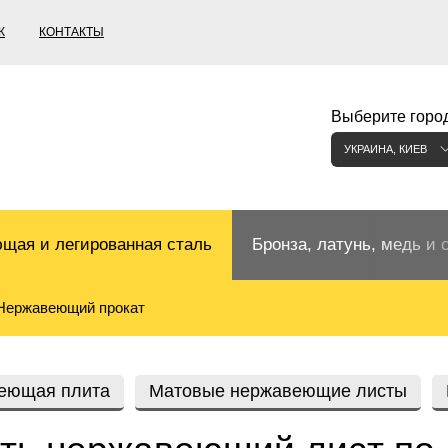
К
КОНТАКТЫ
Выберите город
УКРАИНА, КИЕВ
щая и легированная сталь
Бронза, латунь, медь и 
Нержавеющий прокат
щий прокат
Бронзовый прокат
ржавеющая
ная нержавеющая сталь
Бронзовая труба
Европейские бронзы, сп
еющая плита
Матовые нержавеющие листы
меди