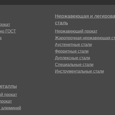
Нержавеющая и легиров
сталь
рокат
сно ГОСТ
Нержавеющий прокат
а
Жаропрочная нержавеющая ст
Аустенитные стали
Ферритные стали
Дуплексные стали
Специальные стали
Инструментальные стали
металлы
й прокат
прокат
й алюминий