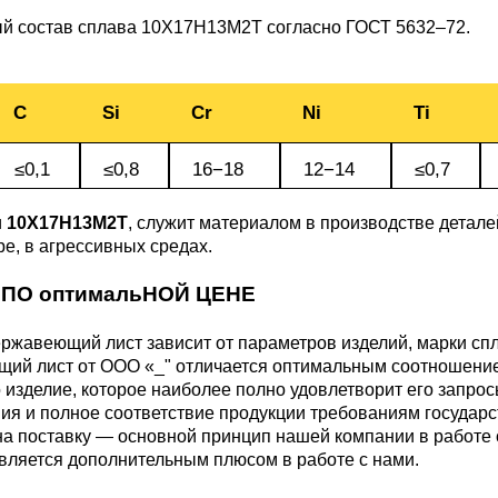
БрАЖН11-6-6
й состав сплава 10Х17Н13М2Т согласно
ГОСТ 5632–72
.
АМ
C
Si
Cr
Ni
Ti
≤0,1
≤0,8
16−18
12−14
≤0,7
и
10Х17Н13М2Т
, служит материалом в производстве детал
е, в агрессивных средах.
БФР
 ПО оптимальНОЙ ЦЕНЕ
ржавеющий лист зависит от параметров изделий, марки спл
1ТР
ий лист от ООО «_" отличается оптимальным соотношением
 изделие, которое наиболее полно удовлетворит его запро
ия и полное соответствие продукции требованиям государ
на поставку — основной принцип нашей компании в работе 
вляется дополнительным плюсом в работе с нами.