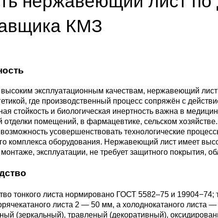
ть нержавеющий лист по 
ющая
4С2
ные стали
20Х23Н18
Втулка из бронзы
я проволока
Алюминиевая бронза
Медно-никелевые сплав
тавщика КМЗ
0С2
4М3
е стали
12Х25Н16Г7АР
Бронзовая
жавеющий
проволока
Этилированная оловянн
Куниаль МНА13-3
Медный прокат
бронза
ность
М3, 316L
ые стали
щая лента
Бронзовый круг
Манганин МНМц3-12
Медная труба
Латунный прокат
 высоким эксплуатационным качествам, нержавеющий лист
Марганцовая бронза
етикой, где производственный процесс сопряжён с действи
ДТ
8Х17
32101
ные стали
ая стойкость и биологическая инертность важна в медицин
ющий лист
Лента ,фольга
Мельхиор МНЖМц 30-1-
Медная
Латунная труба
Европейская латунь
й отделки помещений, в фармацевтике, сельском хозяйстве
Фосфорная бронза
1, МН19
проволока
 возможность усовершенствовать технологические процесс
,
Ж1
32304
0М2Т
нтальные стали
его комплекса оборудования. Нержавеющий лист имеет высо
ющий
Бронзовый лист
Латунная
Silicon Brasses
 монтаже, эксплуатации, не требует защитного покрытия, 
нник
Кремниевая бронза
МНЖ5-1
Медный круг
проволока
дство
82441
М2
жущая сталь
Х18Н10Т
Бронзовый
Tin Brasses
тво тонкого листа нормировано
ГОСТ 5582–75
и 19904−74; 
щий уголок
шестигранник
Оловянная бронза
МНЖКТ5-1-0.2-0.2
Лента, фольга
Латунный круг
рячекатаного листа 2 — 50 мм, а холоднокатаного листа —
i 420
32205
АМ3
Р6М5
ый (зеркальный), травленый (декоративный), оксидирован