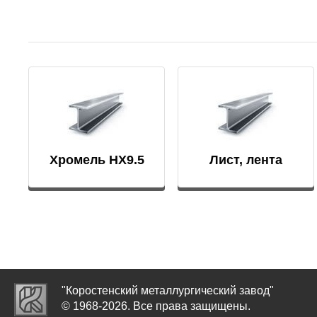
ЭИ607
25Х13Н2
Сплав АТ3
37Х12Н8
круг, лист
40Х9С2
Сплав
СП17
45Х14Н1
Хромель НХ9.5
Лист, лента
Сплав
СП19
ШХ15
Сплав
СП40
"Коростенский металлургический завод"
© 1968-2026. Все права защищены.
СПТ-2 св