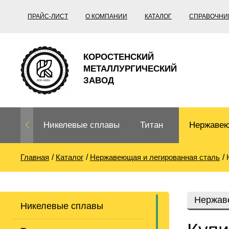
ПРАЙС-ЛИСТ
О КОМПАНИИ
КАТАЛОГ
СПРАВОЧНИ
КОРОСТЕНСКИЙ
МЕТАЛЛУРГИЧЕСКИЙ
ЗАВОД
Никелевые сплавы
Титан
Нержавею
Главная
Каталог
Нержавеющая и легированная сталь
Нихром, фехраль,
Титановый
Нержавею
термопары
прокат
Труба не
Жаропроч
Нержав
Никелевые сплавы
Нихром
Прецизионные
Титановая
Титан
сплавы
труба
согласно