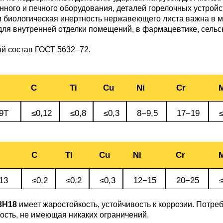
БрКд1
ного и печного оборудования, деталей горелочных устрой
и биологическая инертность нержавеющего листа важна в 
для внутренней отделки помещений, в фармацевтике, сельс
НД
БрАЖНМц9-4-4-1
й состав
ГОСТ 5632–72
.
Н4
БрАЖМц10-3-1,5
C
Ti
Cu
Ni
Cr
В2МФ
БрОЦС5-5-5,
9Т
≤0,12
≤0,8
≤0,3
8−9,5
17−19
≤
ОЦС555
АМ3
C
Ti
Cu
Ni
Cr
БрОЦСН3-7-5-1
МВФАБ
13
≤0,2
≤0,2
≤0,3
12−15
20−25
≤
БрОЦС4-4-2.5
3Н18
имеет жаростойкость, устойчивость к коррозии. Потреб
Н2МВФАБ
ость, не имеющая никаких ограничений.