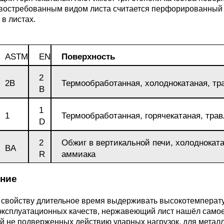
востребованным видом листа считается перфорированный и
М3
я ножей
в листах.
БрАМц9-2
ЛО62-1
95Х18
0М15
БрОФ6.5-0.15
Латунь Л63
ASTM
EN
Поверхность
2
М2Т
90Х18МФ
2B
Термообработанная, холоднокатаная, тр
B
Б,
БрАЖН10-4-4
Латунь Л96
Н10Б
1
Б
1
Термообработанная, горячекатаная, тра
D
БрБНТ 1.9
2
Обжиг в вертикальной печи, холоднокат
BA
3Т3МР
R
аммиака
БрАЖ9-4
ние
Н4Т
БрНБТ
 свойству длительное время выдерживать высокотемперату
эксплуатационных качеств, нержавеющий лист нашёл само
В2МФ
й не подверженных действию ударных нагрузок, для металл