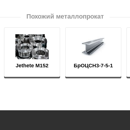
Похожий металлопрокат
Г8МФБ
4В2М
Jethete M152
БрОЦСН3-7-5-1