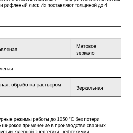
пластины
АК5, АК5
 рифленый лист. Их поставляют толщиной до 4
Сплав 60
Церий
Д16чАТ,
ПОССу 3
Напаиваемые
АК6, АК6
Сплав 70
Эрбий
пластины
Д19ЧТ
ПОССу 1
Матовое
АК7
Сплав 70
авленая
зеркало
ПОССу 2
АК8
Сплав 70
вленая
аная, обработка раствором
Зеркальная
АМГ2
АМГ3Н
рные режимы работы до 1050 °C без потери
е широкое применение в производстве сварных
АМГ5, А
ургии, ядерной энергетики, нефтехимии,