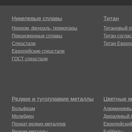
Никелевые сплавы
Титан
ТЛ3
Нихром, фехраль, термопары
Титановый п
Прецизионные сплавы
Титан согла
ТЛ5
Спецстали
Титан Европ
Европейские спецстали
ГОСТ спецстали
ТС5
Редкие и тугоплавкие металлы
Цветные 
Вольфрам
Алюминиевы
Молибден
Дюралевый 
Прокат редких металлов
Европейски
Редкие металлы
Баббиты