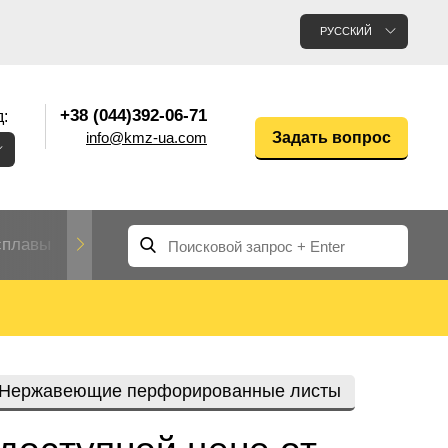
РУССКИЙ
+38 (044)392-06-71
:
info@kmz-ua.com
Задать вопрос
сплавы
Редкие и тугоплавкие металлы
Цветные
Вольфрам
Молибден
Алюмин
прокат
лавы
Труба, трубка
Прокат редких металлов
Молибденовая
Нержавеющие перфорированные листы
вольфрамовая
труба, трубка
Алюмини
Дюралев
труба
прокат