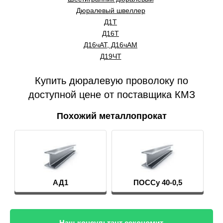
Дюралевый швеллер
Д1Т
Д16Т
Д16чАТ, Д16чАМ
Д19ЧТ
Купить дюралевую проволоку по
доступной цене от поставщика КМЗ
Похожий металлопрокат
АД1
ПОССу 40-0,5
Наш консультант сэкономит