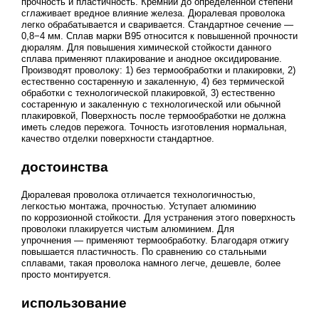
прочность и пластичность. Кремний до определенной степени
сглаживает вредное влияние железа. Дюралевая проволока
легко обрабатывается и сваривается. Стандартное сечение —
0,8−4 мм. Сплав марки В95 относится к повышенной прочности
дюралям. Для повышения химической стойкости данного
сплава применяют плакирование и анодное оксидирование.
Производят проволоку: 1) без термообработки и плакировки, 2)
естественно состаренную и закаленную, 4) без термической
обработки с технологической плакировкой, 3) естественно
состаренную и закаленную с технологической или обычной
плакировкой, Поверхность после термообработки не должна
иметь следов пережога. Точность изготовления нормальная,
качество отделки поверхности стандартное.
достоинства
Дюралевая проволока отличается технологичностью,
легкостью монтажа, прочностью. Уступает алюминию
по коррозионной стойкости. Для устранения этого поверхность
проволоки плакируется чистым алюминием. Для
упрочнения — применяют термообработку. Благодаря отжигу
повышается пластичность. По сравнению со стальными
сплавами, такая проволока намного легче, дешевле, более
просто монтируется.
использование