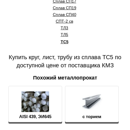
Сплав СП17
Сплав СП19
Сплав СП40
СПТ-2 св
ТЛ3
ТЛ5
ТС5
Купить круг, лист, трубу из сплава ТС5 по
доступной цене от поставщика КМЗ
Похожий металлопрокат
AISI 439, ЭИ645
с торием