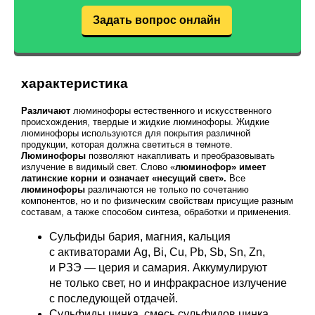
Задать вопрос онлайн
характеристика
Различают
люминофоры естественного и искусственного
происхождения, твердые и жидкие люминофоры. Жидкие
люминофоры используются для покрытия различной
продукции, которая должна светиться в темноте.
Люминофоры
позволяют накапливать и преобразовывать
излучение в видимый свет. Слово «
люминофор» имеет
латинские корни и означает «несущий свет».
Все
люминофоры
различаются не только по сочетанию
компонентов, но и по физическим свойствам присущие разным
составам, а также способом синтеза, обработки и применения.
Сульфиды бария, магния, кальция
с активаторами Ag, Bi, Cu, Pb, Sb, Sn, Zn,
и РЗЭ — церия и самария. Аккумулируют
не только свет, но и инфракрасное излучение
с последующей отдачей.
Сульфиды цинка, смесь сульфидов цинка