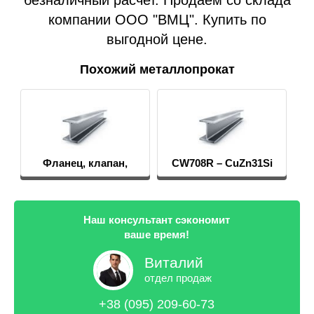
безналичный расчет. Продаем со склада
компании ООО "ВМЦ". Купить по
выгодной цене.
Похожий металлопрокат
Фланец, клапан,
CW708R – CuZn31Si
арматура
Наш консультант сэкономит
ваше время!
Виталий
отдел продаж
+38 (095) 209-60-73