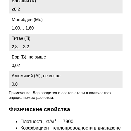
Ванадий (V)
≤0,2
Молибден (Mo)
1,00… 1,60
Титан (Ti)
2,8… 3,2
Бор (В), не выше
0,02
Алюминий (Al), не выше
0,8
Примечание. Бор вводится в состав стали в количествах,
определяемых расчётом.
Физические свойства
3
Плотность, кг/м
— 7900;
Коэффициент теплопроводности в диапазоне