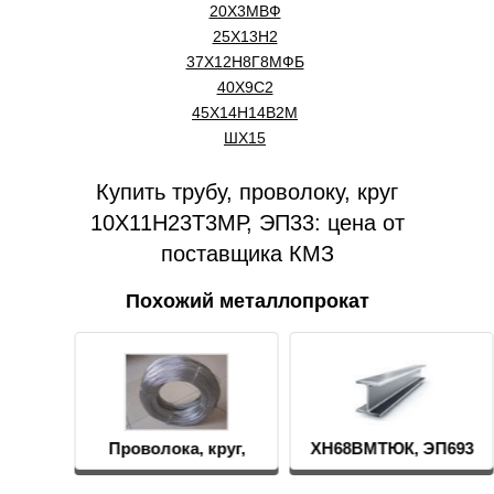
20Х3МВФ
25Х13Н2
37Х12Н8Г8МФБ
40Х9С2
45Х14Н14В2М
ШХ15
Купить трубу, проволоку, круг
10Х11Н23Т3МР, ЭП33: цена от
поставщика КМЗ
Похожий металлопрокат
Проволока, круг,
ХН68ВМТЮК, ЭП693
пруток