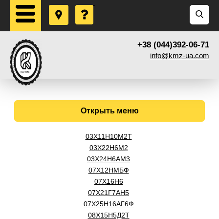
+38 (044)392-06-71
info@kmz-ua.com
Открыть меню
03Х11Н10М2Т
03Х22Н6М2
03Х24Н6АМ3
07Х12НМБФ
07Х16Н6
07Х21Г7АН5
07Х25Н16АГ6Ф
08Х15Н5Д2Т