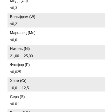
Медь (Cu)
≤0,3
Вольфрам (W)
≤0,2
Марганец (Mn)
≤0,6
Никель (Ni)
21,00… 25,00
Фосфор (P)
≤0,025
Хром (Cr)
10,0… 12,5
Сера (S)
≤0.01