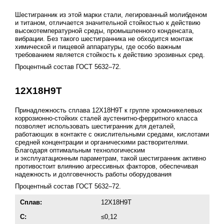
Шестигранник из этой марки стали, легированный молибденом
и титаном, отличается значительной стойкостью к действию
высокотемпературной среды, промышленного конденсата,
вибрации. Без такого шестигранника не обходится монтаж
химической и пищевой аппаратуры, где особо важным
требованием является стойкость к действию эрозивных сред.
Процентный состав
ГОСТ 5632–72
.
12Х18Н9Т
Принадлежность сплава 12Х18Н9Т к группе хромоникелевых
коррозионно-стойких сталей аустенитно-ферритного класса
позволяет использовать шестигранник для деталей,
работающих в контакте с окислительными средами, кислотами
средней концентрации и органическими растворителями.
Благодаря оптимальным технологическим
и эксплуатационным параметрам, такой шестигранник активно
противостоит влиянию агрессивных факторов, обеспечивая
надежность и долговечность работы оборудования
Процентный состав
ГОСТ 5632–72
.
Сплав:
12Х18Н9Т
C:
≤0,12