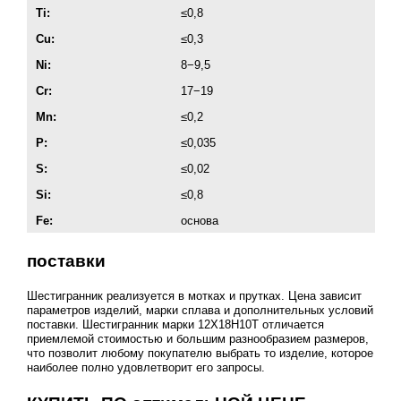
Ti:
≤0,8
Cu:
≤0,3
Ni:
8−9,5
Cr:
17−19
Mn:
≤0,2
P:
≤0,035
S:
≤0,02
Si:
≤0,8
Fe:
основа
поставки
Шестигранник реализуется в мотках и прутках. Цена зависит
параметров изделий, марки сплава и дополнительных условий
поставки. Шестигранник марки 12Х18Н10Т отличается
приемлемой стоимостью и большим разнообразием размеров,
что позволит любому покупателю выбрать то изделие, которое
наиболее полно удовлетворит его запросы.