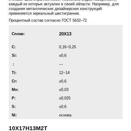
каждый из которых актуален в своей области. Например, для
создания металлических дизайнерских конструкций
применяется зеркальный шестигранник.
Процентный состав согласно
ГОСТ 5632–72
20X13
Сплав:
C:
0,16−0,25
Si:
≤0,6
:
---
Ti:
12−14
Cr:
≤0,6
Mn:
≤0,03
P:
≤0,025
S:
≤0,6
Ni:
основа
10Х17Н13М2Т