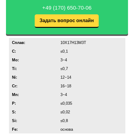
+49 (170) 650-70-06
Задать вопрос онлайн
Сплав:
10Х17Н13М3Т
C:
≤0,1
Mo:
3−4
Ti:
≤0,7
Ni:
12−14
Cr:
16−18
Mn:
3−4
P:
≤0,035
S:
≤0,02
Si:
≤0,8
Fe:
основа