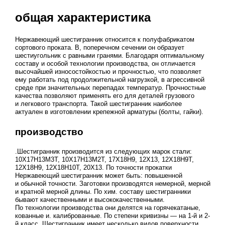
общая характеристика
Нержавеющий шестигранник относится к полуфабрикатом
сортового проката. В, поперечном сечении он образует
шестиугольник с равными гранями. Благодаря оптимальному
составу и особой технологии производства, он отличается
высочайшей износостойкостью и прочностью, что позволяет
ему работать под продолжительной нагрузкой, в агрессивной
среде при значительных перепадах температур. Прочностные
качества позволяют применять его для деталей грузового
и легкового транспорта. Такой шестигранник наиболее
актуален в изготовлении крепежной арматуры (болты, гайки).
производство
.Шестигранник производится из следующих марок стали:
10Х17Н13М3Т, 10Х17Н13М2Т, 17Х18Н9, 12Х13, 12Х18Н9Т,
12Х18Н9, 12Х18Н10Т, 20Х13. По точности прокатки
Нержавеющий шестигранник может быть: повышенной
и обычной точности. Заготовки производятся немерной, мерной
и кратной мерной длины. По хим. составу шестигранники
бывают качественными и высококачественными.
По технологии производства они делятся на горячекатаные,
кованные и. калиброванные. По степени кривизны — на 1-й и 2-
й класс. Шестигранник имеет несколько видов поверхности,