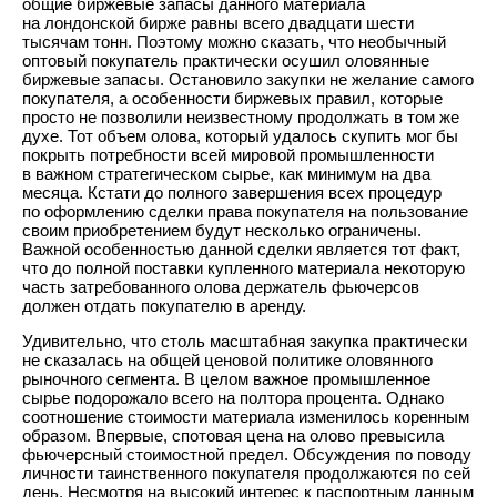
общие биржевые запасы данного материала
на лондонской бирже равны всего двадцати шести
тысячам тонн. Поэтому можно сказать, что необычный
оптовый покупатель практически осушил оловянные
биржевые запасы. Остановило закупки не желание самого
покупателя, а особенности биржевых правил, которые
просто не позволили неизвестному продолжать в том же
духе. Тот объем олова, который удалось скупить мог бы
покрыть потребности всей мировой промышленности
в важном стратегическом сырье, как минимум на два
месяца. Кстати до полного завершения всех процедур
по оформлению сделки права покупателя на пользование
своим приобретением будут несколько ограничены.
Важной особенностью данной сделки является тот факт,
что до полной поставки купленного материала некоторую
часть затребованного олова держатель фьючерсов
должен отдать покупателю в аренду.
Удивительно, что столь масштабная закупка практически
не сказалась на общей ценовой политике оловянного
рыночного сегмента. В целом важное промышленное
сырье подорожало всего на полтора процента. Однако
соотношение стоимости материала изменилось коренным
образом. Впервые, спотовая цена на олово превысила
фьючерсный стоимостной предел. Обсуждения по поводу
личности таинственного покупателя продолжаются по сей
день. Несмотря на высокий интерес к паспортным данным