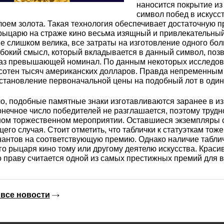
3М2Т
Leaded Brasses
наносится покрытие из
ющий
Литье из бронзы
Beryllium Copper С17200
Монель 400®,
Медный лист
Лента, фольга
символ побед в искусс
МНЖМц28-2.5-1.5
лоем золота. Такая технология обеспечивает достаточную 
32760
БФ
Р9
рыцарю на страже кино весьма изящный и привлекательный
Т,
Red brass
не слишком велика, все затраты на изготовление одного бо
Втулка из бронзы
Cadmium Copper
Медный
Лист, плита
бокий смысл, который вкладывается в данный символ, позв
Монель 405®, Сплав 405
шестигранник
32750
я сталь
раз превышающей номинал. По данным некоторых исследо
Semi-red brass
 сотен тысяч американских долларов. Правда непременным
установление первоначальной цены на подобный лот в оди
ющая
БрБ2
Chromium Copper
Латунный
я
бериллиевая
Монель 500®, Сплав 500
М1 медь
шестигранник
 ЭИ645
, ЭП53
Н5
С
о, подобные памятные знаки изготавливаются заранее в из
а
бронза
нечное число победителей не разглашается, поэтому трудно
Copper Tin
Copper Ti
ном торжественном мероприятии. Оставшиеся экземпляры 
Нейзильбер МНЦ15-20
М2 медь
Квадрат из
6АГ6Ф
С
5Х2МНФ
его случая. Стоит отметить, что таблички к статуэткам то
антов на соответствующую премию. Однако наличие таблич
5АМ6
БрКМц3-1
латуни
о рыцаря кино тому или другому деятелю искусства. Краси
о праву считается одной из самых престижных премий для в
ПАНЧ-11
М3 медь
Nickel silve
Д2Т
Д
7Т
БрХ, БрХ1
ЛС59-1
все новости
5М3Т
МА
, 04х19н9
БрХЦр, БрХЦрТ
ЛОК59-1-0,3