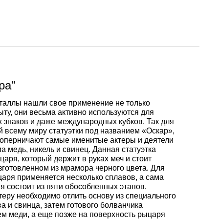
Ванадий
Редкие металлы
Гафний
ы
Электрод ЭВЛ,
Молибденовая
ЭВИ, ВА
проволока,
Алюмини
Дюралев
Европей
нить
проволок
алюмини
Индий
Бериллий
Лантоиды
Кобальт
ая
Вольфрамовые
Дюралев
электроды
Молибденовый
Алюмини
проволок
Сплав 10
Баббиты
Магний
Гадолиний
Гольмий
Ниобий
пруток, круг
круг
ра"
таллы нашли свое применение не только
Карбид
Дюралев
Сплав 20
Баббит
Припой
Рений
Галлий
Диспрозий
Тантал ТВЧ
ту, они весьма активно используются для
Молибденовая
Лента, ф
Б83
 знаков и даже международных кубков. Так для
лента, фольга
й всему миру статуэтки под названием «Оскар»,
Вольфрамовая
Дюралев
Сплав 20
Припой 
Олово
Цирконий
Германий
Европий
соперничают самые именитые актеры и деятели
а медь, никель и свинец. Данная статуэтка
проволока, нить
Алюмин
Баббит
аря, который держит в руках меч и стоит
Молибденовый
лист
Б86
изготовленном из мрамора черного цвета. Для
лист
Дюралев
Сплав 30
Оловянн
Высокоч
Свинец
Иттрий
Иттербий
царя применяется несколько сплавов, а сама
Вольфрамовый
припой
олово
я состоит из пяти обособленных этапов.
теру необходимо отлить основу из специального
пруток, круг
Алюмин
Баббит
ОВЧ000
а и свинца, затем готового болванчика
Изделия из
уголок
Б88
Дюралев
Сплав 50
Свинцов
Литий
Лантан
м меди, а еще позже на поверхность рыцаря
молибдена