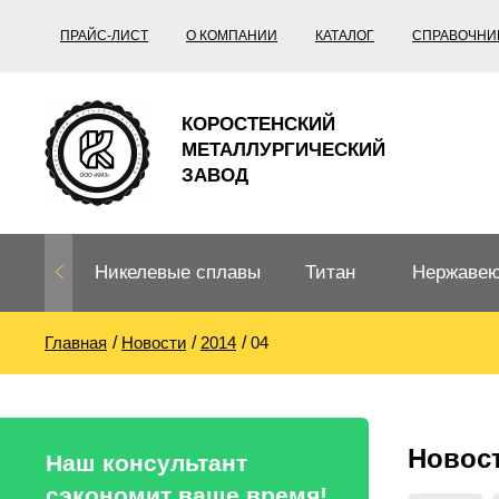
ПРАЙС-ЛИСТ
О КОМПАНИИ
КАТАЛОГ
СПРАВОЧНИ
КОРОСТЕНСКИЙ
МЕТАЛЛУРГИЧЕСКИЙ
ЗАВОД
Никелевые сплавы
Титан
Нержавею
Главная
Новости
2014
04
Нихром, фехраль,
Титановый
Нержавею
термопары
прокат
Труба не
Жаропроч
Новос
Нихром
Прецизионные
Титановая
Титан
Наш консультант
сплавы
труба
согласно
сэкономит ваше время!