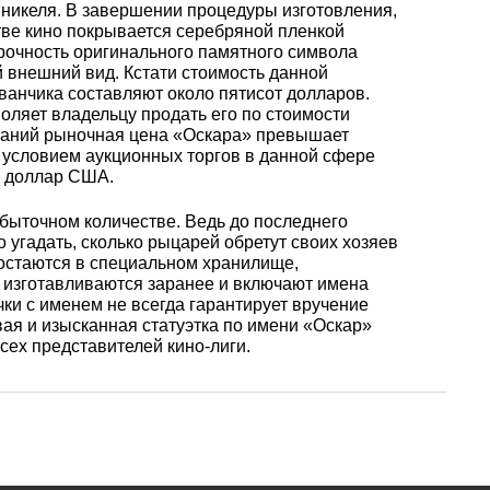
уголок
Припои
лист
 никеля. В завершении процедуры изготовления,
Вольфрамовая
сурьмян
О1, О2 о
тве кино покрывается серебряной пленкой
лента, фольга
Алюмин
Баббит
Сплав 50
прочность оригинального памятного символа
Селен
Лютеций
 внешний вид. Кстати стоимость данной
Медно-
квадрат
Б16
Квадрат
Лента,
лванчика составляют около пятисот долларов.
молибденовые
дюралев
Серебря
ПОС-90
фольга
оляет владельцу продать его по стоимости
псевдосплавы
Вольфрамовый
припой
Сплав 50
Люминофоры
Неодим
ваний рыночная цена «Оскара» превышает
лист
Алюмин
 условием аукционных торгов в данной сфере
н доллар США.
швеллер
Шестигр
ПОССу 6
дюралев
Припой h
Сплав 57
Скандий
Празеодим
быточном количестве. Ведь до последнего
Изделия из
 угадать, сколько рыцарей обретут своих хозяев
вольфрама
Алюмин
ПОССу 3
tanium
остаются в специальном хранилище,
шестигра
Дюралев
Сплав 60
Самарий
же изготавливаются заранее и включают имена
ки с именем не всегда гарантирует вручение
швеллер
вая и изысканная статуэтка по имени «Оскар»
Сплав Вуда
ПОССу 8
сех представителей кино-лиги.
АД1
r
Сплав 60
Тербий
Д1Т
Сплав Розе
ПОССу 4
АК4, АК4
Сплав 60
Тулий
Д16Т
Твердосплавные
ПОССу 4