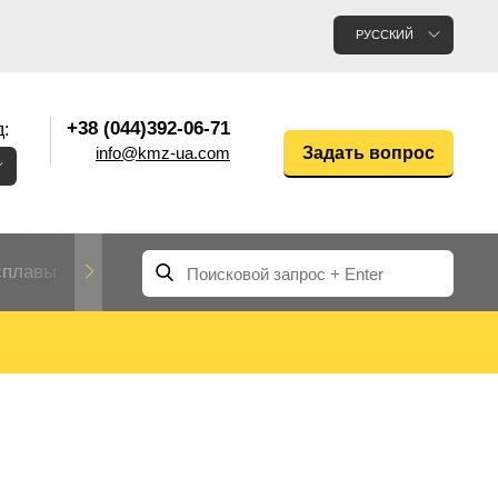
РУССКИЙ
+38 (044)392-06-71
:
info@kmz-ua.com
Задать вопрос
сплавы
Редкие и тугоплавкие металлы
Цветные
Вольфрам
Молибден
Алюмин
прокат
лавы
Труба, трубка
Прокат редких металлов
Молибденовая
вольфрамовая
труба, трубка
Алюмини
Дюралев
труба
прокат