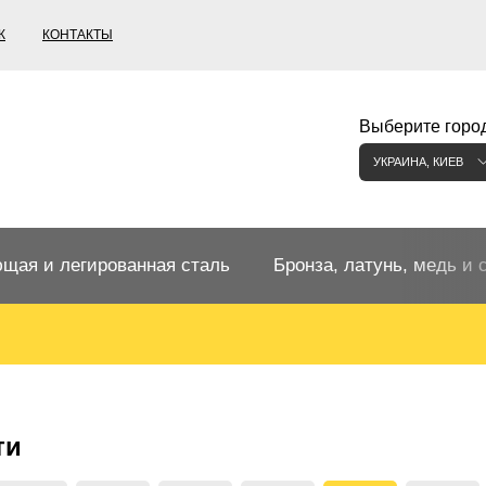
К
КОНТАКТЫ
Выберите город
УКРАИНА, КИЕВ
щая и легированная сталь
Бронза, латунь, медь и 
щий прокат
Бронзовый прокат
ржавеющая
ная нержавеющая сталь
Бронзовая труба
Европейские бронзы, сп
ти
меди