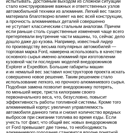
испытывать. Достойным выходом из сложной ситуации
стало конструирование важных и ответственных узлов
автомобильной техники из алюминия. Легкий вес такого
материала благотворно влияет на вес всей конструкции,
а прочность алюминиевых деталей совершенно
не уступает классическим стальным аналогам. Причем
если раньше столь существенные изменения чаще всего
претерпевали внутренние части машины, то, сейчас дело
дошло даже до кузова. Например, известный лидер
по производству весьма популярных автомобилей —
торговая марка Ford, намерена использовать в качестве
основного сырья именно алюминий при изготовлении
кузовной части последних моделей внедорожников
Explorer и Expedition. Большие габариты машин
и их немалый вес заставил конструкторов проекта искать
совершенно новое решение. Таким решением стало
использование легкого, но прочного алюминиевого сырья.
Подобная замена позволит внедорожнику потерять,
по меньшей мере, триста килограмм своего
первоначального веса, что, безусловно, повысит
эффективность работы топливной системы. Кроме того
алюминиевый корпус увеличил управляемость
автомобиля данного типа и снизил количество вредных
выбросов при сжигании топлива во время езды. Если
учесть тот факт, что общий вес новых внедорожников
от Ford превышает две тонны, то необходимость
алюминиевого голодания становится вполне понятной.