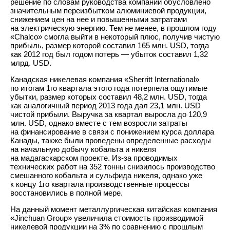
решение по словам руководства компании обусловлено
значительным переизбытком алюминиевой продукции,
снижением цен на нее и повышенными затратами
на электрическую энергию. Тем не менее, в прошлом году
«Chalco» смогла выйти в некоторый плюс, получив чистую
прибыль, размер которой составил 165 млн. USD, тогда
как 2012 год был годом потерь — убыток составил 1,32
млрд. USD.
Канадская никелевая компания «Sherritt International»
по итогам 1го квартала этого года потерпела ощутимые
убытки, размер которых составил 48,2 млн. USD, тогда
как аналогичный период 2013 года дал 23,1 млн. USD
чистой прибыли. Выручка за квартал выросла до 120,9
млн. USD, однако вместе с тем возросли затраты
на финансирование в связи с понижением курса доллара
Канады, также были проведены определенные расходы
на начальную добычу кобальта и никеля
на мадагаскарском проекте. Из-за проводимых
технических работ на 352 тонны снизилось производство
смешанного кобальта и сульфида никеля, однако уже
к концу 1го квартала производственные процессы
восстановились в полной мере.
На данный момент металлургическая китайская компания
«Jinchuan Group» увеличила стоимость производимой
никелевой продукции на 3% по сравнению с прошлым