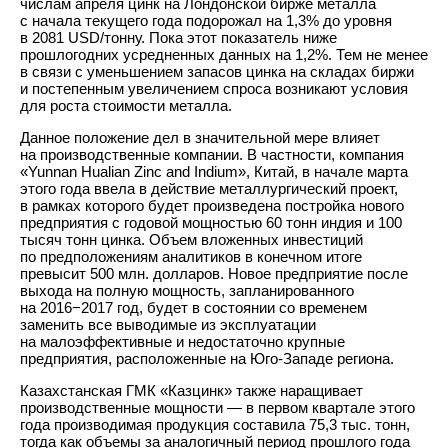
числам апреля цинк на Лондонской бирже металла
с начала текущего года подорожал на 1,3% до уровня
в 2081 USD/тонну. Пока этот показатель ниже
прошлогодних усредненных данных на 1,2%. Тем не менее
в связи с уменьшением запасов цинка на складах биржи
и постепенным увеличением спроса возникают условия
для роста стоимости металла.
Данное положение дел в значительной мере влияет
на производственные компании. В частности, компания
«Yunnan Hualian Zinc and Indium», Китай, в начале марта
этого года ввела в действие металлургический проект,
в рамках которого будет произведена постройка нового
предприятия с годовой мощностью 60 тонн индия и 100
тысяч тонн цинка. Объем вложенных инвестиций
по предположениям аналитиков в конечном итоге
превысит 500 млн. долларов. Новое предприятие после
выхода на полную мощность, запланированного
на 2016−2017 год, будет в состоянии со временем
заменить все выводимые из эксплуатации
на малоэффективные и недостаточно крупные
предприятия, расположенные на Юго-Западе региона.
Казахстанская ГМК «Казцинк» также наращивает
производственные мощности — в первом квартале этого
года производимая продукция составила 75,3 тыс. тонн,
тогда как объемы за аналогичный период прошлого года