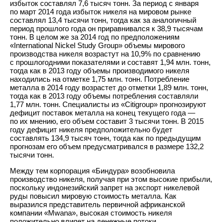
избыток составлял 7,6 тысяч тонн. За период с января
по март 2014 года избыток никеля на мировом рынке
составлял 13,4 тысячи тонн, тогда как за аналогичный
период прошлого года он приравнивался к 38,9 тысячам
тонн. В целом же за 2014 год по предположениям
«International Nickel Study Group» объемы мирового
производства никеля возрастут на 10,9% по сравнению
с прошлогодними показателями и составят 1,94 млн. тонн,
тогда как в 2013 году объемы производимого никеля
находились на отметке 1,75 млн. тонн. Потребление
металла в 2014 году возрастет до отметки 1,89 млн. тонн,
тогда как в 2013 году объемы потребления составляли
1,77 млн. тонн. Специалисты из «Citigroup» прогнозируют
дефицит поставок металла на конец текущего года —
по их мнению, его объем составит 3 тысячи тонн. В 2015
году дефицит никеля предположительно будет
составлять 134,9 тысяч тонн, тогда как по предыдущим
прогнозам его объем предусматривался в размере 132,2
тысячи тонн.
Между тем корпорация «Биндура» возобновила
производство никеля, получая при этом высокие прибыли,
поскольку индонезийский запрет на экспорт никелевой
руды повысил мировую стоимость металла. Как
выразился представитель первичной африканской
компании «Mwana», высокая стоимость никеля
положительно влияет на денежные потоки