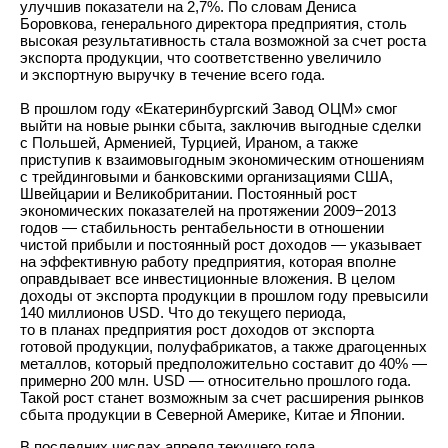
улучшив показатели на 2,7%. По словам Дениса
Боровкова, генерального директора предприятия, столь
высокая результативность стала возможной за счет роста
экспорта продукции, что соответственно увеличило
и экспортную выручку в течение всего года.
В прошлом году «Екатеринбургский Завод ОЦМ» смог
выйти на новые рынки сбыта, заключив выгодные сделки
с Польшей, Арменией, Турцией, Ираном, а также
приступив к взаимовыгодным экономическим отношениям
с трейдинговыми и банковскими организациями США,
Швейцарии и Великобритании. Постоянный рост
экономических показателей на протяжении 2009−2013
годов — стабильность рентабельности в отношении
чистой прибыли и постоянный рост доходов — указывает
на эффективную работу предприятия, которая вполне
оправдывает все инвестиционные вложения. В целом
доходы от экспорта продукции в прошлом году превысили
140 миллионов USD. Что до текущего периода,
то в планах предприятия рост доходов от экспорта
готовой продукции, полуфабрикатов, а также драгоценных
металлов, который предположительно составит до 40% —
примерно 200 млн. USD — относительно прошлого года.
Такой рост станет возможным за счет расширения рынков
сбыта продукции в Северной Америке, Китае и Японии.
В последних числах апреля текущего года