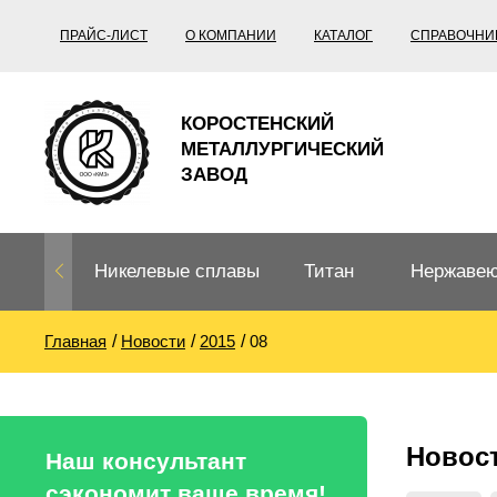
ПРАЙС-ЛИСТ
О КОМПАНИИ
КАТАЛОГ
СПРАВОЧНИ
КОРОСТЕНСКИЙ
МЕТАЛЛУРГИЧЕСКИЙ
ЗАВОД
Никелевые сплавы
Титан
Нержавею
Главная
Новости
2015
08
Нихром, фехраль,
Титановый
Нержавею
термопары
прокат
Труба не
Жаропроч
Новос
Нихром
Прецизионные
Титановая
Титан
Наш консультант
сплавы
труба
согласно
сэкономит ваше время!