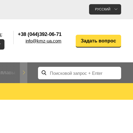
РУССКИЙ
+38 (044)392-06-71
:
info@kmz-ua.com
Задать вопрос
сплавы
Редкие и тугоплавкие металлы
Цветные
Вольфрам
Молибден
Алюмин
прокат
лавы
Труба, трубка
Прокат редких металлов
Молибденовая
вольфрамовая
труба, трубка
Алюмини
Дюралев
труба
прокат