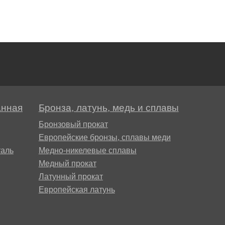
пластины
АК5, АК5
Сплав 60
Церий
Д16чАТ,
ПОССу 3
Напаиваемые
АК6, АК6
Сплав 70
Эрбий
пластины
Д19ЧТ
ПОССу 1
АК7
Сплав 70
ПОССу 2
анная
Бронза, латунь, медь и сплавы
АК8
Сплав 70
Бронзовый прокат
Европейские бронзы, сплавы меди
АМГ2
аль
Медно-никелевые сплавы
Медный прокат
Латунный прокат
АМГ3Н
Европейская латунь
АМГ5, А