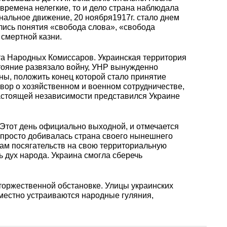
уголок
Припои
лист
 времена нелегкие, то и дело страна наблюдала
Вольфрамовая
сурьмян
О1, О2 о
нальное движение, 20 ноября1917г. стало днем
лента, фольга
Алюмин
Баббит
Сплав 50
Селен
Лютеций
лись понятия «свобода слова», «свобода
Медно-
квадрат
Б16
Квадрат
Лента,
 смертной казни.
молибденовые
дюралев
Серебря
ПОС-90
фольга
та Народных Комиссаров. Украинская территория
псевдосплавы
Вольфрамовый
припой
Сплав 50
Люминофоры
Неодим
тояние развязало войну, УНР вынужденно
лист
Алюмин
ны, положить конец которой стало принятие
швеллер
Шестигр
ПОССу 6
ор о хозяйственном и военном сотрудничестве,
дюралев
Припой h
Сплав 57
Скандий
Празеодим
астоящей независимости представился Украине
Изделия из
вольфрама
Алюмин
ПОССу 3
tanium
Этот день официально выходной, и отмечается
шестигра
Дюралев
Сплав 60
Самарий
непросто добивалась страна своего нынешнего
швеллер
кам посягательств на свою территориальную
Сплав Вуда
ПОССу 8
 дух народа. Украина смогла сберечь
АД1
r
Сплав 60
Тербий
Д1Т
торжественной обстановке. Улицы украинских
Сплав Розе
ПОССу 4
местно устраиваются народные гуляния,
АК4, АК4
Сплав 60
Тулий
Д16Т
Твердосплавные
ПОССу 4