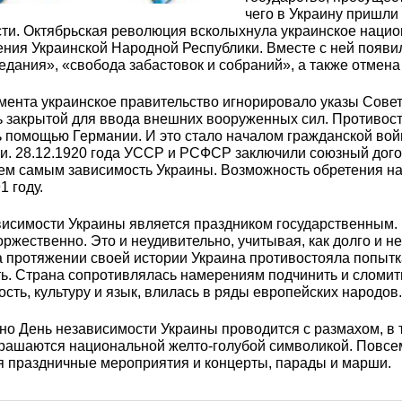
3М2Т
Leaded Brasses
чего в Украину пришли
ющий
Литье из бронзы
Beryllium Copper С17200
Монель 400®,
Медный лист
Лента, фольга
ти. Октябрьская революция всколыхнула украинское нацио
МНЖМц28-2.5-1.5
32760
БФ
Р9
ния Украинской Народной Республики. Вместе с ней появи
Т,
Red brass
дания», «свобода забастовок и собраний», а также отмена
Втулка из бронзы
Cadmium Copper
Медный
Лист, плита
мента украинское правительство игнорировало указы Сове
Монель 405®, Сплав 405
шестигранник
32750
я сталь
ь закрытой для ввода внешних вооруженных сил. Противос
Semi-red brass
 помощью Германии. И это стало началом гражданской вой
ющая
БрБ2
Chromium Copper
Латунный
ии.
28.12.1920
года УССР и РСФСР заключили союзный догов
я
бериллиевая
Монель 500®, Сплав 500
М1 медь
шестигранник
 ЭИ645
, ЭП53
Н5
С
тем самым зависимость Украины. Возможность обретения н
1 году.
а
бронза
Copper Tin
Copper Ti
висимости Украины является праздником государственным. 
Нейзильбер МНЦ15-20
М2 медь
Квадрат из
6АГ6Ф
С
5Х2МНФ
оржественно. Это и неудивительно, учитывая, как долго и 
5АМ6
БрКМц3-1
латуни
а протяжении своей истории Украина противостояла попыт
ь. Страна сопротивлялась намерениям подчинить и сломить
сть, культуру и язык, влилась в ряды европейских народов.
ПАНЧ-11
М3 медь
Nickel silve
Д2Т
Д
7Т
БрХ, БрХ1
ЛС59-1
о День независимости Украины проводится с размахом, в 
крашаются национальной желто-голубой символикой. Повсе
5М3Т
МА
я праздничные мероприятия и концерты, парады и марши.
, 04х19н9
БрХЦр, БрХЦрТ
ЛОК59-1-0,3