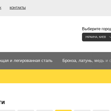
К
КОНТАКТЫ
Выберите город
УКРАИНА, КИЕВ
щая и легированная сталь
Бронза, латунь, медь и 
щий прокат
Бронзовый прокат
ржавеющая
ная нержавеющая сталь
Бронзовая труба
Европейские бронзы, сп
ти
меди