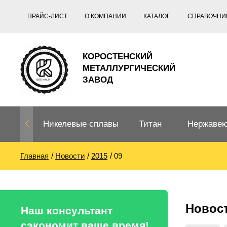
ПРАЙС-ЛИСТ
О КОМПАНИИ
КАТАЛОГ
СПРАВОЧНИ
КОРОСТЕНСКИЙ
МЕТАЛЛУРГИЧЕСКИЙ
ЗАВОД
Никелевые сплавы
Титан
Нержавею
Главная
Новости
2015
09
Нихром, фехраль,
Титановый
Нержавею
термопары
прокат
Труба не
Жаропроч
Новос
Нихром
Прецизионные
Титановая
Титан
Наш консультант
сплавы
труба
согласно
сэкономит ваше время!