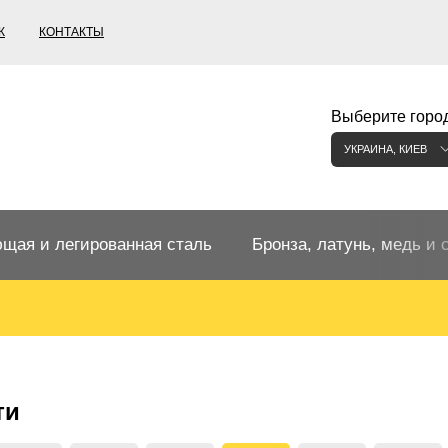
К
КОНТАКТЫ
Выберите город
УКРАИНА, КИЕВ
щая и легированная сталь
Бронза, латунь, медь и 
щий прокат
Бронзовый прокат
ржавеющая
ная нержавеющая сталь
Бронзовая труба
Европейские бронзы, сп
ти
меди