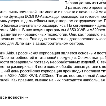
3М2Т
Leaded Brasses
Первая деталь из
тита
ющий
Литье из бронзы
Beryllium Copper С17200
Монель 400®,
Медный лист
Лента, фольга
В рамках этого проект
МНЖМц28-2.5-1.5
32760
БФ
Р9
ится лишь поставкой штамповки и проката с начальной ме
ение функций ВСМПО-Ависма до производства готовой проду
Т,
Red brass
киль уверен в дальнейшем плодотворном сотрудничестве. П
Втулка из бронзы
Cadmium Copper
Медный
Лист, плита
го бизнеса значительно расширились. На сегодняшний день
Монель 405®, Сплав 405
шестигранник
32750
я сталь
ектах Airbus. В них входят программы А350 XWB и А320ne
Semi-red brass
 развития инновационных технологий. Они, как правило, 
ющая
БрБ2
Chromium Copper
Латунный
твенных темпов. Еще одна совместная договоренность кас
ого для 3Dпечати в авиастроительном секторе.
я
бериллиевая
Монель 500®, Сплав 500
М1 медь
шестигранник
 ЭИ645
, ЭП53
Н5
С
а
бронза
нии Airbus российская корпорация является основным пос
Copper Tin
Copper Ti
% ее потребностей в титановой продукции. Совместная раб
Нейзильбер МНЦ15-20
М2 медь
Квадрат из
6АГ6Ф
С
5Х2МНФ
ности оговаривали поставку необработанных изделий. С т
5АМ6
БрКМц3-1
латуни
аметно расширился. В него вошли обработанные детали с 
яшний день российская корпорация производит поставки
ти
ят и А380, А350 XWB, А320neo.
Титан
, поставляемый Ависм
ПАНЧ-11
М3 медь
Nickel silve
Д2Т
Д
алей. Как правило, именно на них приходится наибольшая 
7Т
БрХ, БрХ1
ЛС59-1
5М3Т
МА
все новости
, 04х19н9
БрХЦр, БрХЦрТ
ЛОК59-1-0,3