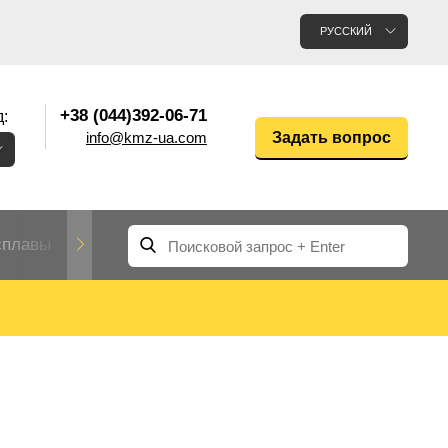
РУССКИЙ
+38 (044)392-06-71
:
info@kmz-ua.com
Задать вопрос
сплавы
Редкие и тугоплавкие металлы
Цветные
Вольфрам
Молибден
Алюмин
прокат
лавы
Труба, трубка
Прокат редких металлов
Молибденовая
вольфрамовая
труба, трубка
Алюмини
Дюралев
труба
прокат