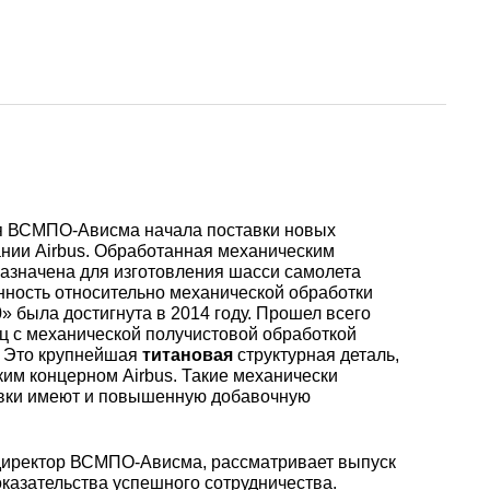
Ванадий
Редкие металлы
Гафний
ы
Электрод ЭВЛ,
Молибденовая
ЭВИ, ВА
проволока,
Алюмини
Дюралев
Европей
нить
проволок
алюмини
Индий
Бериллий
Лантоиды
Кобальт
ая
Вольфрамовые
Дюралев
электроды
Молибденовый
Алюмини
проволок
Сплав 10
Баббиты
Магний
Гадолиний
Гольмий
Ниобий
пруток, круг
круг
я ВСМПО-Ависма начала поставки новых
Карбид
Дюралев
Сплав 20
Баббит
Припой
Рений
Галлий
Диспрозий
Тантал ТВЧ
нии Airbus. Обработанная механическим
Молибденовая
Лента, ф
Б83
азначена для изготовления шасси самолета
лента, фольга
ность относительно механической обработки
Вольфрамовая
Дюралев
Сплав 20
Припой 
Олово
Цирконий
Германий
Европий
» была достигнута в 2014 году. Прошел всего
ц с механической получистовой обработкой
проволока, нить
Алюмин
Баббит
у. Это крупнейшая
титановая
структурная деталь,
Молибденовый
лист
Б86
им концерном Airbus. Такие механически
лист
Дюралев
Сплав 30
Оловянн
Высокоч
Свинец
Иттрий
Иттербий
вки имеют и повышенную добавочную
Вольфрамовый
припой
олово
пруток, круг
Алюмин
Баббит
ОВЧ000
директор ВСМПО-Ависма, рассматривает выпуск
Изделия из
уголок
Б88
Дюралев
Сплав 50
Свинцов
Литий
Лантан
оказательства успешного сотрудничества.
молибдена