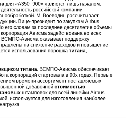
уголок
Припои
лист
на
для «А350−900» является лишь началом.
Вольфрамовая
сурьмян
О1, О2 о
а деятельность российской компании
лента, фольга
Алюмин
Баббит
Сплав 50
Селен
Лютеций
ханообработкой. М. Воеводин рассчитывает
Медно-
квадрат
Б16
кции. Вице-президент по закупкам Airbus
Квадрат
Лента,
о его словам за последнее десятилетие объемы
молибденовые
дюралев
Серебря
ПОС-90
фольга
 корпорация Ависма задействована во всех
псевдосплавы
Вольфрамовый
припой
Сплав 50
Люминофоры
Неодим
o. ВСМПО-Ависма оказывает поддержку
лист
Алюмин
направлены на снижение расходов и повышение
швеллер
Шестигр
ПОССу 6
ается использования порошка
титана
,
дюралев
Припой h
Сплав 57
Скандий
Празеодим
Изделия из
тавщиком
титана
. ВСМПО-Ависма обеспечивает
вольфрама
Алюмин
ПОССу 3
tanium
ота корпораций стартовала в 90х годах. Первые
шестигра
Дюралев
Сплав 60
Самарий
ечением времени ассортимент поставляемых
швеллер
повышенной добавочной
стоимостью
.
тановых
штамповок для всей линейки Airbus.
Сплав Вуда
ПОССу 8
ой, используется для изготовления наиболее
АД1
r
Сплав 60
Тербий
нагрузка.
Д1Т
Сплав Розе
ПОССу 4
АК4, АК4
Сплав 60
Тулий
Д16Т
Твердосплавные
ПОССу 4