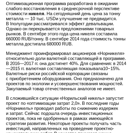
Оптимизационная программа разработана в ожидании
слабого восстановления в среднесрочной перспективе
стоимости
никеля
. На сегодняшний день цена за тонну
металла — 10 тыс. USDи улучшение не предвидится.
В Iполугодии рассматривался эффект девальвации.
Однако он перекрывается предложениями товарных
рынков. В сентябре этого года цена никеля составила
660000 RUB/тонну. В сентябре 2014 года стоимость тонны
металла достигала 680000 RUB.
Менеджмент проинформировал акционеров «Норникеля»
относительно доли валютной составляющей в программе.
В 2016—2017 гг. она достигнет 40%. Для сравнения: в 2014
—2015 гг. валютная составляющая показывала10−15%.
Валютные риски российской корпорации связаны
с приобретением оборудования. Оно предназначено для
проектов по экологии и усовершенствования мощностей.
Закупаемый товар отечественных аналогов не имеет.
В сложившейся ситуации «Норильский никель» запустит
проект по «оптимизации затрат 2,0». В последние годы
«Норникель» проводил работы по снижению издержек
и затрат. Сейчас подошла очередь инвестиционных
проектов, пока не одобренных в рамках имеющейся
стратегии развития. Некоторые проекты получать часть
инвестиций, направленных на проведение проектно-