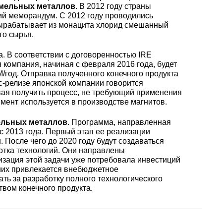
уголок
Припои
лист
мельных металлов
. В 2012 году страны
Вольфрамовая
сурьмян
О1, О2 о
й меморандум. С 2012 году проводились
лента, фольга
Алюмин
Баббит
Сплав 50
Селен
Лютеций
 вырабатывает из монацита хлорид смешанный
Медно-
квадрат
Б16
го сырья.
Квадрат
Лента,
молибденовые
дюралев
Серебря
ПОС-90
фольга
. В соответствии с договоренностью IRE
псевдосплавы
Вольфрамовый
припой
Сплав 50
Люминофоры
Неодим
я компания, начиная с февраля 2016 года, будет
лист
Алюмин
/год. Отправка полученного конечного продукта
швеллер
Шестигр
ПОССу 6
с-релизе японской компании говорится
дюралев
Припой h
вая получить процесс, не требующий применения
Сплав 57
Скандий
Празеодим
мент используется в производстве магнитов.
Изделия из
вольфрама
Алюмин
ПОССу 3
tanium
ельных металлов
. Программа, направленная
шестигра
Дюралев
Сплав 60
Самарий
с 2013 года. Первый этап ее реализации
швеллер
 После чего до 2020 году будут создаваться
Сплав Вуда
ПОССу 8
отка технологий. Они направлены
изация этой задачи уже потребовала инвестиций
АД1
r
Сплав 60
Тербий
 них привлекается внебюджетное
Д1Т
ь за разработку полного технологического
Сплав Розе
ПОССу 4
твом конечного продукта.
АК4, АК4
Сплав 60
Тулий
Д16Т
Твердосплавные
ПОССу 4