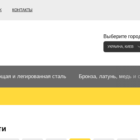
К
КОНТАКТЫ
Выберите город
УКРАИНА, КИЕВ
щая и легированная сталь
Бронза, латунь, медь и 
щий прокат
Бронзовый прокат
ржавеющая
ная нержавеющая сталь
Бронзовая труба
Европейские бронзы, сп
ти
меди