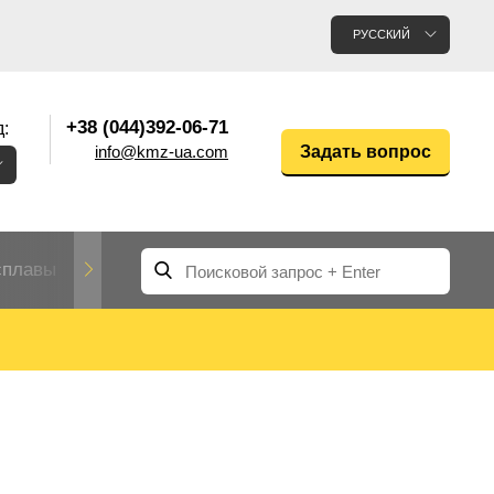
РУССКИЙ
+38 (044)392-06-71
:
info@kmz-ua.com
Задать вопрос
сплавы
Редкие и тугоплавкие металлы
Цветные
Вольфрам
Молибден
Алюмин
прокат
лавы
Труба, трубка
Прокат редких металлов
Молибденовая
вольфрамовая
труба, трубка
Алюмини
Дюралев
труба
прокат