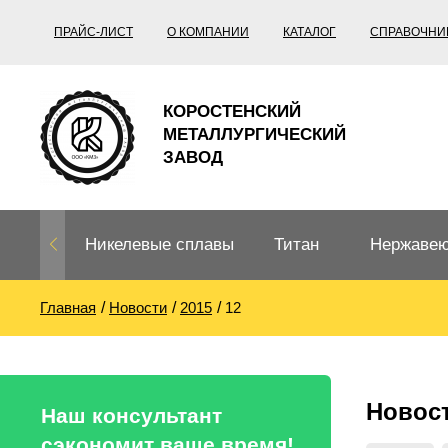
ПРАЙС-ЛИСТ
О КОМПАНИИ
КАТАЛОГ
СПРАВОЧНИ
КОРОСТЕНСКИЙ
МЕТАЛЛУРГИЧЕСКИЙ
ЗАВОД
Никелевые сплавы
Титан
Нержавею
Главная
Новости
2015
12
Нихром, фехраль,
Титановый
Нержавею
термопары
прокат
Труба не
Жаропроч
Новос
Нихром
Прецизионные
Титановая
Титан
Наш консультант
сплавы
труба
согласно
сэкономит ваше время!