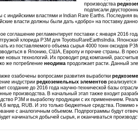
3М2Т
Leaded Brasses
производства
редкозе
ющий
Литье из бронзы
Beryllium Copper С17200
Монель 400®,
Медный лист
Лента, фольга
подписали двусторонни
МНЖМц28-2.5-1.5
32760
БФ
Р9
 с индийскими властями и Indian Rare Earths. Последняя
ские власти должны были дать «добро» на поставку данно
Т,
Red brass
Втулка из бронзы
Cadmium Copper
Медный
Лист, плита
е соглашение регламентирует поставки с января 2016 года
Монель 405®, Сплав 405
шестигранник
32750
я сталь
тгрузкой хлорида РЗМ для ToyotsuRareEarthsIndia. Японска
Semi-red brass
ть из поставляемого объема сырья 4000 тонн оксидов РЗМ
ющая
БрБ2
Chromium Copper
Латунный
зводиться в Японию, США, Европу и прочие страны. В прес
ке новых технологий. Их проводит ряд компаний, рассчиты
я
бериллиевая
Монель 500®, Сплав 500
М1 медь
шестигранник
 ЭИ645
, ЭП53
Н5
С
ко же потребление
неодима
продолжает расти. Данный эле
а
бронза
Copper Tin
Copper Ti
также озабочены вопросами развития выработки
редкозем
Нейзильбер МНЦ15-20
М2 медь
Квадрат из
6АГ6Ф
С
5Х2МНФ
ение индустрии
редкоземельных элементов
реализуется 
5АМ6
БрКМц3-1
латуни
ет создание до 2016 года научно-технической базы отрасли.
ные производства. В начальный этап также входит разраб
дство РЗМ и выработку продукции с их применением. Реал
ПАНЧ-11
М3 медь
Nickel silve
Д2Т
Д
4,6 млрд. RUB. И это только бюджетные средства. Помимо
7Т
БрХ, БрХ1
ЛС59-1
вание с аналогичным объемом. Подпрограммы будут отвечат
будет начинаться добычей сырья, и оканчиваться производс
5М3Т
МА
, 04х19н9
БрХЦр, БрХЦрТ
ЛОК59-1-0,3