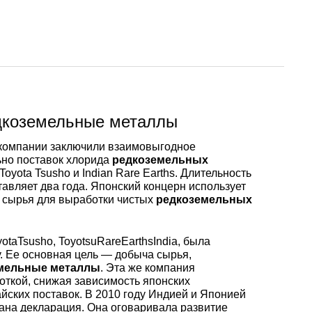
Ванадий
Редкие металлы
Гафний
ы
Электрод ЭВЛ,
Молибденовая
ЭВИ, ВА
проволока,
Алюмини
Дюралев
Европей
нить
проволок
алюмини
Индий
Бериллий
Лантоиды
Кобальт
ая
Вольфрамовые
Дюралев
электроды
Молибденовый
Алюмини
проволок
Сплав 10
Баббиты
Магний
Гадолиний
Гольмий
Ниобий
пруток, круг
круг
редкоземельные металлы
 компании заключили взаимовыгодное
Карбид
Дюралев
Сплав 20
Баббит
Припой
Рений
Галлий
Диспрозий
Тантал ТВЧ
ьно поставок хлорида
редкоземельных
Молибденовая
Лента, ф
Б83
 Toyota Tsusho и Indian Rare Earths. Длительность
лента, фольга
тавляет два года. Японский концерн использует
Вольфрамовая
Дюралев
Сплав 20
Припой 
Олово
Цирконий
Германий
Европий
 сырья для выработки чистых
редкоземельных
проволока, нить
Алюмин
Баббит
Молибденовый
лист
Б86
taTsusho, ToyotsuRareEarthsIndia, была
лист
Дюралев
Сплав 30
Оловянн
Высокоч
Свинец
Иттрий
Иттербий
у. Ее основная цель — добыча сырья,
Вольфрамовый
припой
олово
мельные металлы
. Эта же компания
пруток, круг
Алюмин
Баббит
ОВЧ000
откой, снижая зависимость японских
айских поставок. В 2010 году Индией и Японией
Изделия из
уголок
Б88
Дюралев
Сплав 50
Свинцов
Литий
Лантан
ана декларация. Она оговаривала развитие
молибдена