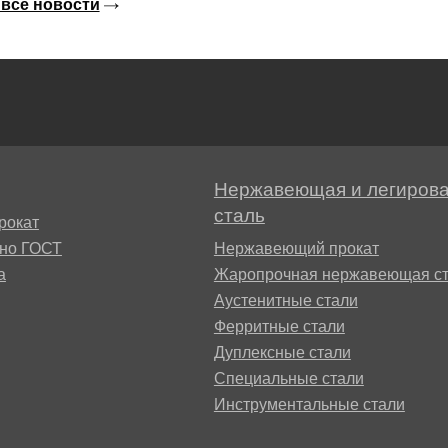
все новости
М3
я ножей
БрАМц9-2
ЛО62-1
95Х18
0М15
БрОФ6.5-0.15
Латунь Л63
М2Т
90Х18МФ
Б,
БрАЖН10-4-4
Латунь Л96
Нержавеющая и легиров
Н10Б
сталь
рокат
Б
сно ГОСТ
Нержавеющий прокат
БрБНТ 1.9
а
Жаропрочная нержавеющая ст
3Т3МР
Аустенитные стали
БрАЖ9-4
Ферритные стали
Дуплексные стали
Н4Т
Специальные стали
БрНБТ
Инструментальные стали
В2МФ