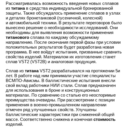
Рассматривалась возможность введения новых сплавов
из
титана
в средства индивидуальной бронированной
защиты. Также обсуждалось применение сплавов в узлах
и деталях бронетанковой (гусеничной, колесной)
и автомобильной техники. В результате переговоров было
вынесено решение о необходимости исследований. Они
необходимы для выявления возможности применения
титанового
сплава по каждому обсуждаемому
направлению. После окончания первой фазы при условии
положительных результатов будет разработана новая
программа. В нее войдут испытания, призванные сравнить
свойства изделий. Материалом их изготовления станет
сплав VST2 (VST2B) и аналоговая продукция.
Сплав из
титана
VST2 разрабатывался на протяжении 5и
лет. В работе над ним принимали участие специалисты
ВСМПО-Ависмы. В баллистические испытания внесли
свой вклад работники НИИ стали. Сплав предназначен
для использования в броне и конструкционных
материалах. По сравнению со сталью его неоспоримые
преимущества очевидны. При рассмотрении с позиции
применения в военно-промышленном направлении
отмечен ряд улучшенных свойств. Улучшены
баллистические характеристики при сниженной общей
массе. Соответственно снижена и конечная
стоимость
изделий.