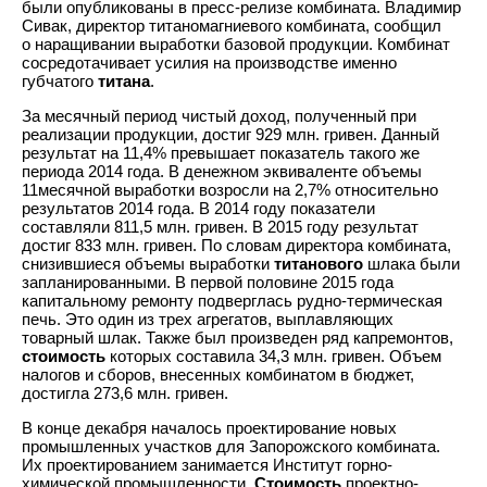
были опубликованы в пресс-релизе комбината. Владимир
Сивак, директор титаномагниевого комбината, сообщил
о наращивании выработки базовой продукции. Комбинат
сосредотачивает усилия на производстве именно
губчатого
титана
.
За месячный период чистый доход, полученный при
реализации продукции, достиг 929 млн. гривен. Данный
результат на 11,4% превышает показатель такого же
периода 2014 года. В денежном эквиваленте объемы
11месячной выработки возросли на 2,7% относительно
результатов 2014 года. В 2014 году показатели
составляли 811,5 млн. гривен. В 2015 году результат
достиг 833 млн. гривен. По словам директора комбината,
снизившиеся объемы выработки
титанового
шлака были
запланированными. В первой половине 2015 года
капитальному ремонту подверглась рудно-термическая
печь. Это один из трех агрегатов, выплавляющих
товарный шлак. Также был произведен ряд капремонтов,
стоимость
которых составила 34,3 млн. гривен. Объем
налогов и сборов, внесенных комбинатом в бюджет,
достигла 273,6 млн. гривен.
В конце декабря началось проектирование новых
промышленных участков для Запорожского комбината.
Их проектированием занимается Институт горно-
химической промышленности.
Стоимость
проектно-