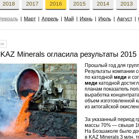
ющая
4С2
ные стали
20Х23Н18
Втулка из бронзы
2018
2017
2016
2015
2014
2013
я проволока
Алюминиевая бронза
Медно-никелевые сплав
Февраль
Март
Апрель
Май
Июнь
Июль
Август
0С2
4М3
е стали
12Х25Н16Г7АР
Бронзовая
жавеющий
проволока
Этилированная оловянн
Куниаль МНА13-3
Медный прокат
бронза
016
М3, 316L
ые стали
щая лента
Бронзовый круг
Манганин МНМц3-12
Медная труба
Латунный прокат
KAZ Minerals огласила результаты 2015 
Марганцовая бронза
Прошлый год для групп
ДТ
8Х17
32101
ные стали
Результаты компании 
ющий лист
Лента ,фольга
Мельхиор МНЖМц 30-1-
Медная
Латунная труба
Европейская латунь
по катодной
меди
и со
Фосфорная бронза
1, МН19
проволока
меди
катодной достигл
,
Ж1
32304
0М2Т
нтальные стали
планам показатель поп
выработка концентрат
ющий
Бронзовый лист
Латунная
Silicon Brasses
объем изготовленной 
нник
Кремниевая бронза
МНЖ5-1
Медный круг
проволока
из актогайской окислен
82441
М2
жущая сталь
Х18Н10Т
Бронзовый
Tin Brasses
За указанный период г
щий уголок
шестигранник
Оловянная бронза
МНЖКТ5-1-0.2-0.2
Лента, фольга
Латунный круг
массы 70% — свыше 10 
На Бозшаколе было доб
i 420
32205
АМ3
Р6М5
в KAZ Minerals 3 млн.