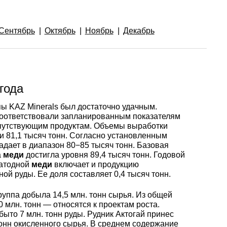
Ванадий
Редкие металлы
Гафний
ы
Электрод ЭВЛ,
Молибденовая
ЭВИ, ВА
проволока,
Алюмини
Дюралев
Европей
Сентябрь
Октябрь
Ноябрь
Декабрь
нить
проволок
алюмини
Индий
Бериллий
Лантоиды
Кобальт
ая
Вольфрамовые
Дюралев
электроды
Молибденовый
Алюмини
проволок
Сплав 10
Баббиты
Магний
Гадолиний
Гольмий
Ниобий
пруток, круг
круг
года
ы KAZ Minerals был достаточно удачным.
Карбид
Дюралев
Сплав 20
Баббит
Припой
Рений
Галлий
Диспрозий
Тантал ТВЧ
соответствовали запланированным показателям
Молибденовая
Лента, ф
Б83
путствующим продуктам. Объемы выработки
лента, фольга
и 81,1 тысяч тонн. Согласно установленным
Вольфрамовая
Дюралев
Сплав 20
Припой 
Олово
Цирконий
Германий
Европий
адает в диапазон 80−85 тысяч тонн. Базовая
а
меди
достигла уровня 89,4 тысяч тонн. Годовой
проволока, нить
Алюмин
Баббит
катодной
меди
включает и продукцию
Молибденовый
лист
Б86
ной руды. Ее доля составляет 0,4 тысяч тонн.
лист
Дюралев
Сплав 30
Оловянн
Высокоч
Свинец
Иттрий
Иттербий
Вольфрамовый
припой
олово
руппа добыла 14,5 млн. тонн сырья. Из общей
пруток, круг
Алюмин
Баббит
ОВЧ000
млн. тонн — относятся к проектам роста.
ыто 7 млн. тонн руды. Рудник Актогай принес
Изделия из
уголок
Б88
Дюралев
Сплав 50
Свинцов
Литий
Лантан
 тонн окисленного сырья. В среднем содержание
молибдена