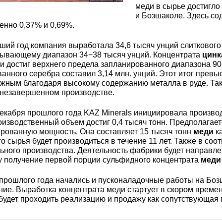
3М2Т
Leaded Brasses
меди в сырье достигло
ющий
Литье из бронзы
Beryllium Copper С17200
Монель 400®,
Медный лист
Лента, фольга
и Бозшаколе. Здесь со
МНЖМц28-2.5-1.5
32760
БФ
Р9
енно 0,37% и 0,69%.
Т,
Red brass
ий год компания выработала 34,6 тысяч унций слиткового 
Втулка из бронзы
Cadmium Copper
Медный
Лист, плита
азывающему диапазон 34−38 тысяч унций. Концентрата
цинк
Монель 405®, Сплав 405
шестигранник
32750
я сталь
и достиг верхнего предела запланированного диапазона 90
Semi-red brass
анного серебра составил 3,14 млн. унций. Этот итог превы
ющая
БрБ2
Chromium Copper
Латунный
жным благодаря высокому содержанию металла в руде. Так
 незавершенном производстве.
я
бериллиевая
Монель 500®, Сплав 500
М1 медь
шестигранник
 ЭИ645
, ЭП53
Н5
С
а
бронза
екабря прошлого года KAZ Minerals инициировала произво
Copper Tin
Copper Ti
оизводственный объем достиг 0,4 тысяч тонн. Предполагаетс
Нейзильбер МНЦ15-20
М2 медь
Квадрат из
6АГ6Ф
С
5Х2МНФ
ированную мощность. Она составляет 15 тысяч тонн
меди
ка
5АМ6
БрКМц3-1
латуни
о сырья будет производиться в течение 11 лет. Также в со
ьного производства. Деятельность фабрики будет направле
у получение первой порции сульфидного концентрата
меди
ПАНЧ-11
М3 медь
Nickel silve
Д2Т
Д
7Т
БрХ, БрХ1
ЛС59-1
прошлого года начались и пусконаладочные работы на Боз
ие. Выработка концентрата меди стартует в скором време
5М3Т
МА
будет проходить реализацию и продажу как сопутствующая 
, 04х19н9
БрХЦр, БрХЦрТ
ЛОК59-1-0,3