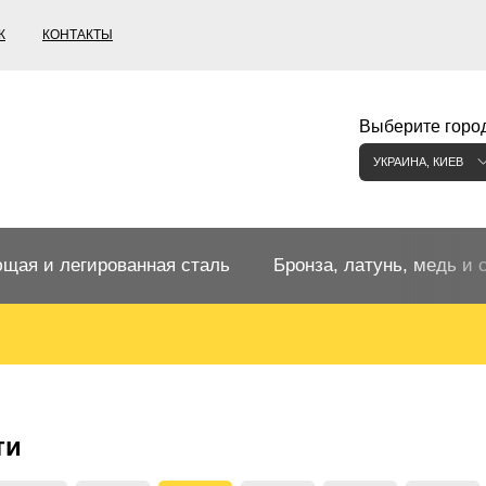
К
КОНТАКТЫ
Выберите город
УКРАИНА, КИЕВ
щая и легированная сталь
Бронза, латунь, медь и 
щий прокат
Бронзовый прокат
ржавеющая
ная нержавеющая сталь
Бронзовая труба
Европейские бронзы, сп
ти
меди