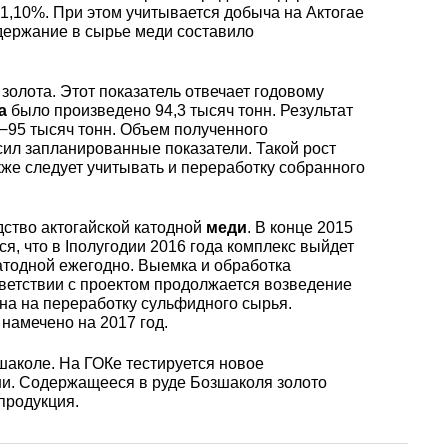
уголок
Припои
лист
 1,10%. При этом учитывается добыча на Актогае
Вольфрамовая
сурьмян
О1, О2 о
держание в сырье меди составило
лента, фольга
Алюмин
Баббит
Сплав 50
Селен
Лютеций
Медно-
квадрат
Б16
Квадрат
Лента,
золота. Этот показатель отвечает годовому
молибденовые
дюралев
Серебря
ПОС-90
фольга
а
было произведено 94,3 тысяч тонн. Результат
псевдосплавы
Вольфрамовый
припой
Сплав 50
Люминофоры
Неодим
−95 тысяч тонн. Объем полученного
лист
Алюмин
сил запланированные показатели. Такой рост
швеллер
Шестигр
ПОССу 6
же следует учитывать и переработку собранного
дюралев
Припой h
Сплав 57
Скандий
Празеодим
Изделия из
дство актогайской катодной
меди
. В конце 2015
вольфрама
Алюмин
ПОССу 3
tanium
я, что в Iполугодии 2016 года комплекс выйдет
шестигра
Дюралев
Сплав 60
Самарий
тодной ежегодно. Выемка и обработка
швеллер
ответствии с проектом продолжается возведение
Сплав Вуда
ПОССу 8
на на переработку сульфидного сырья.
намечено на 2017 год.
АД1
r
Сплав 60
Тербий
Д1Т
шаколе. На ГОКе тестируется новое
Сплав Розе
ПОССу 4
ни. Содержащееся в руде Бозшаколя золото
АК4, АК4
Сплав 60
Тулий
продукция.
Д16Т
Твердосплавные
ПОССу 4