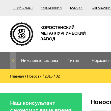
ПРАЙС-ЛИСТ
О КОМПАНИИ
КАТАЛОГ
СПРАВОЧНИ
КОРОСТЕНСКИЙ
МЕТАЛЛУРГИЧЕСКИЙ
ЗАВОД
Никелевые сплавы
Титан
Нержавею
Главная
Новости
2016
02
Нихром, фехраль,
Титановый
Нержавею
термопары
прокат
Труба не
Жаропроч
Новос
Нихром
Прецизионные
Титановая
Титан
Наш консультант
сплавы
труба
согласно
сэкономит ваше время!