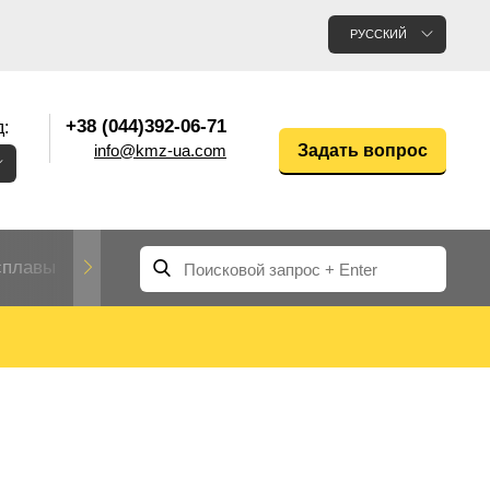
РУССКИЙ
+38 (044)392-06-71
:
info@kmz-ua.com
Задать вопрос
сплавы
Редкие и тугоплавкие металлы
Цветные
Вольфрам
Молибден
Алюмин
прокат
лавы
Труба, трубка
Прокат редких металлов
Молибденовая
вольфрамовая
труба, трубка
Алюмини
Дюралев
труба
прокат