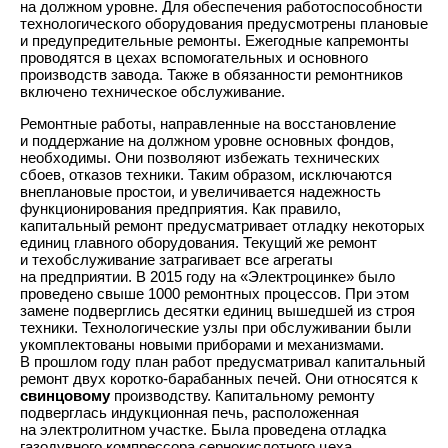
на должном уровне. Для обеспечения работоспособности
технологического оборудования предусмотрены плановые
и предупредительные ремонты. Ежегодные капремонты
проводятся в цехах вспомогательных и основного
производств завода. Также в обязанности ремонтников
включено техническое обслуживание.
Ремонтные работы, направленные на восстановление
и поддержание на должном уровне основных фондов,
необходимы. Они позволяют избежать технических
сбоев, отказов техники. Таким образом, исключаются
внеплановые простои, и увеличивается надежность
функционирования предприятия. Как правило,
капитальный ремонт предусматривает отладку некоторых
единиц главного оборудования. Текущий же ремонт
и техобслуживание затрагивает все агрегаты
на предприятии. В 2015 году на «Электроцинке» было
проведено свыше 1000 ремонтных процессов. При этом
замене подверглись десятки единиц вышедшей из строя
техники. Технологические узлы при обслуживании были
укомплектованы новыми приборами и механизмами.
В прошлом году план работ предусматривал капитальный
ремонт двух коротко-барабанных печей. Они относятся к
свинцовому
производству. Капитальному ремонту
подверглась индукционная печь, расположенная
на электролитном участке. Была проведена отладка
газодувного компрессора сернокислотного цеха.