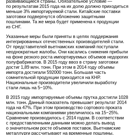
развивающиеся страны. Обязательное условие —
по результатам 2015 года на их долю должно приходиться
меньше 3% импортируемой стали. Китайские поставки
заготовки подвергнутся обложению защитными
пошлинами. Та же мера будет применена к продукции
из СНГ.
Указанные меры были приняты в целях поддержания
интегрированных отечественных производителей стали.
От представителей вьетнамских компаний поступали
неоднократные жалобы. Они касались снижения прибыли
на фоне резкого роста импортируемых объемов недорогих
полуфабрикатов. В 2015 году ввоз в страну заготовки
достиг 1,89 млн. тонн. При этом в 2014 году объемы
импорта достигали 592000 тонн. Большая часть
сомнительной продукции приходится на КНР.
Национальные производители увеличили выработку
стали лишь на 5−10%.
В 2015 году импортируемые объемы прутка достигли 1028
млн. тонн. Данный показатель превышает результат 2014
года на 47%. При этом производство сортового проката
национальными компаниями увеличилось на 15−25%.
Сравнение производилось с 2014 годом. В соответствии
с предоставленными данными можно делать вывод
о значительном росте объемов поставок. Вьетнамские
металлурги рассчитывают на временные пошлины.