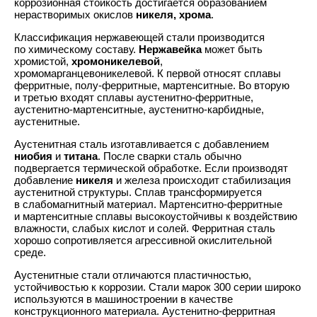
коррозионная стойкость достигается образованием
нерастворимых окислов
никеля, хрома
.
Классификация нержавеющей стали производится
по химическому составу.
Нержавейка
может быть
хромистой,
хромоникелевой
,
хромомарганцевоникелевой. К первой относят сплавы
ферритные, полу-ферритные, мартенситные. Во вторую
и третью входят сплавы аустенитно-ферритные,
аустенитно-мартенситные, аустенитно-карбидные,
аустенитные.
Аустенитная сталь изготавливается с добавлением
ниобия
и
титана
. После сварки сталь обычно
подвергается термической обработке. Если производят
добавление
никеля
и железа происходит стабилизация
аустенитной структуры. Сплав трансформируется
в слабомагнитный материал. Мартенситно-ферритные
и мартенситные сплавы высокоустойчивы к воздействию
влажности, слабых кислот и солей. Ферритная сталь
хорошо сопротивляется агрессивной окислительной
среде.
Аустенитные стали отличаются пластичностью,
устойчивостью к коррозии. Стали марок 300 серии широко
используются в машиностроении в качестве
конструкционного материала. Аустенитно-ферритная