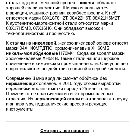
сталь содержит меньший процент
никеля
, обладает
хорошей свариваемостью. Широко используется
в авиации, машиностроении, кораблестроении. К ней
относятся марки 08Х18Г8Н2Т, 08Х22Н6Т, 08Х21Н6М2Т.
К аустенитно-мартенситной стали относятся марки
08Х17Н5М3, 07Х16Н6. Они обладают высокой
технологичностью и прочностью.
К сталям на
никелевой
, железоникелевой основе относят
марки 04ХН40МТДТЮ, хромоникелевые ХН60МБ,
никель-молибденовые
Н70МФ. Сюда же входят марки
хромоникелевые ХН58 В. Такие стали нашли широкое
применение в химической промышленности. Они успешно
сопротивляются воздействию соляной и серной кислоты.
Современный мир вряд ли сможет обойтись без
нержавеющих
сплавов. В 2010 году объем выработки
нержавейки достиг отметки порядка 25 млн. тонн.
Применяют ее практически во всех промышленных
отраслях. Из
нержавеющей стали
изготавливают посуду
и аппаратуру, гидравлические пресса и режущие
инструменты.
Смотреть все новости