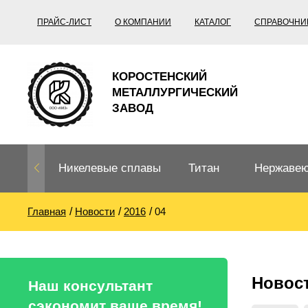
ПРАЙС-ЛИСТ
О КОМПАНИИ
КАТАЛОГ
СПРАВОЧНИ
КОРОСТЕНСКИЙ
МЕТАЛЛУРГИЧЕСКИЙ
ЗАВОД
Никелевые сплавы
Титан
Нержавею
Главная
Новости
2016
04
Нихром, фехраль,
Титановый
Нержавею
термопары
прокат
Труба не
Жаропроч
Новос
Нихром
Прецизионные
Титановая
Титан
Наш консультант
сплавы
труба
согласно
сэкономит ваше время!