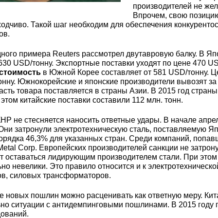
3М2Т
Leaded Brasses
производителей не же
ющий
Литье из бронзы
Beryllium Copper С17200
Монель 400®,
Медный лист
Лента, фольга
Впрочем, свою позици
МНЖМц28-2.5-1.5
32760
БФ
Р9
одчиво. Такой шаг необходим для обеспечения конкурентос
ов.
Т,
Red brass
Втулка из бронзы
Cadmium Copper
Медный
Лист, плита
ного примера Reuters рассмотрел двутавровую балку. В Яп
Монель 405®, Сплав 405
шестигранник
32750
я сталь
30 USD/тонну. Экспортные поставки уходят по цене 470 US
Semi-red brass
стоимость
в Южной Корее составляет от 581 USD/тонну. Ц
ющая
БрБ2
Chromium Copper
Латунный
онну. Южнокорейские и японские производители вывозят за
сть товара поставляется в страны Азии. В 2015 год страны
я
бериллиевая
Монель 500®, Сплав 500
М1 медь
шестигранник
 ЭИ645
, ЭП53
Н5
С
 этом китайские поставки составили 112 млн. тонн.
а
бронза
Copper Tin
Copper Ti
КНР не стесняется наносить ответные удары. В начале ап
Нейзильбер МНЦ15-20
М2 медь
Квадрат из
6АГ6Ф
С
5Х2МНФ
Они затронули электротехническую сталь, поставляемую 
5АМ6
БрКМц3-1
латуни
орядка 46,3% для указанных стран. Среди компаний, попав
etal Corp. Европейских производителей санкции не затрон
 оставаться лидирующим производителем стали. При этом 
ПАНЧ-11
М3 медь
Nickel silve
Д2Т
Д
но невелики. Это правило относится и к электротехническ
7Т
БрХ, БрХ1
ЛС59-1
ов, силовых трансформаторов.
5М3Т
МА
е новых пошлин можно расценивать как ответную меру. Ки
, 04х19н9
БрХЦр, БрХЦрТ
ЛОК59-1-0,3
ьно ситуации с антидемпинговыми пошлинами. В 2015 году
дований.