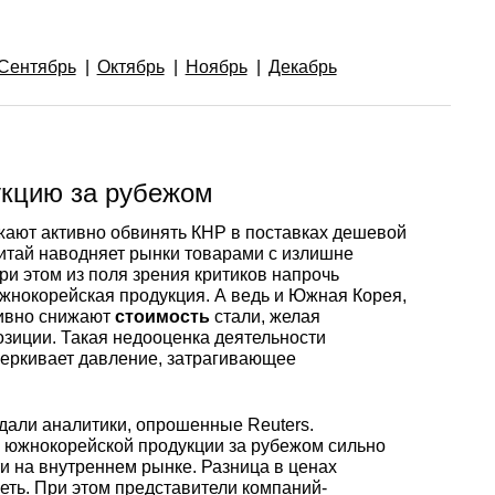
Ванадий
Редкие металлы
Гафний
ы
Электрод ЭВЛ,
Молибденовая
ЭВИ, ВА
проволока,
Алюмини
Дюралев
Европей
Сентябрь
Октябрь
Ноябрь
Декабрь
нить
проволок
алюмини
Индий
Бериллий
Лантоиды
Кобальт
ая
Вольфрамовые
Дюралев
электроды
Молибденовый
Алюмини
проволок
Сплав 10
Баббиты
Магний
Гадолиний
Гольмий
Ниобий
пруток, круг
круг
укцию за рубежом
ают активно обвинять КНР в поставках дешевой
Карбид
Дюралев
Сплав 20
Баббит
Припой
Рений
Галлий
Диспрозий
Тантал ТВЧ
Китай наводняет рынки товарами с излишне
Молибденовая
Лента, ф
Б83
При этом из поля зрения критиков напрочь
лента, фольга
жнокорейская продукция. А ведь и Южная Корея,
Вольфрамовая
Дюралев
Сплав 20
Припой 
Олово
Цирконий
Германий
Европий
тивно снижают
стоимость
стали, желая
зиции. Такая недооценка деятельности
проволока, нить
Алюмин
Баббит
черкивает давление, затрагивающее
Молибденовый
лист
Б86
лист
Дюралев
Сплав 30
Оловянн
Высокоч
Свинец
Иттрий
Иттербий
Вольфрамовый
припой
олово
дали аналитики, опрошенные Reuters.
пруток, круг
Алюмин
Баббит
ОВЧ000
 южнокорейской продукции за рубежом сильно
ти на внутреннем рынке. Разница в ценах
Изделия из
уголок
Б88
Дюралев
Сплав 50
Свинцов
Литий
Лантан
еть. При этом представители компаний-
молибдена