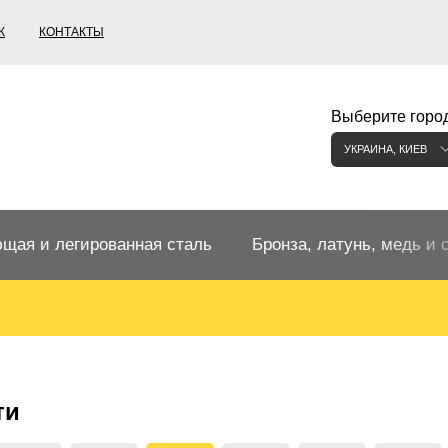
К
КОНТАКТЫ
Выберите город
УКРАИНА, КИЕВ
щая и легированная сталь
Бронза, латунь, медь и 
щий прокат
Бронзовый прокат
ржавеющая
ная нержавеющая сталь
Бронзовая труба
Европейские бронзы, сп
ти
меди