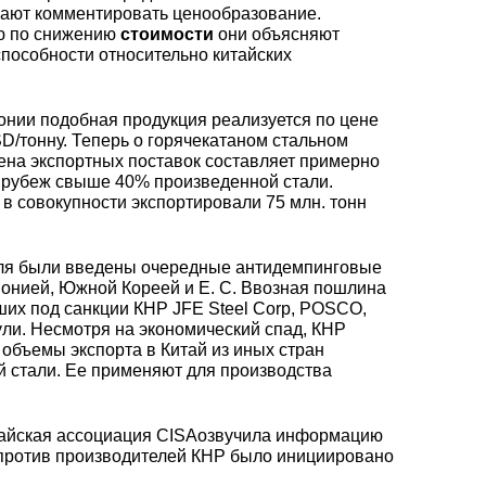
уголок
Припои
лист
лают комментировать ценообразование.
Вольфрамовая
сурьмян
О1, О2 о
ю по снижению
стоимости
они объясняют
лента, фольга
Алюмин
Баббит
Сплав 50
Селен
Лютеций
пособности относительно китайских
Медно-
квадрат
Б16
Квадрат
Лента,
молибденовые
дюралев
Серебря
ПОС-90
фольга
онии подобная продукция реализуется по цене
псевдосплавы
Вольфрамовый
припой
Сплав 50
Люминофоры
Неодим
D/тонну. Теперь о горячекатаном стальном
лист
Алюмин
ена экспортных поставок составляет примерно
швеллер
Шестигр
ПОССу 6
 рубеж свыше 40% произведенной стали.
дюралев
Припой h
 в совокупности экспортировали 75 млн. тонн
Сплав 57
Скандий
Празеодим
Изделия из
вольфрама
Алюмин
ПОССу 3
tanium
реля были введены очередные антидемпинговые
шестигра
Дюралев
Сплав 60
Самарий
Японией, Южной Кореей
и Е. С. Ввозная
пошлина
швеллер
ших под санкции КНР JFE Steel Corp, POSCO,
Сплав Вуда
ПОССу 8
ули. Несмотря на экономический спад, КНР
объемы экспорта в Китай из иных стран
АД1
r
Сплав 60
Тербий
ой стали. Ее применяют для производства
Д1Т
Сплав Розе
ПОССу 4
АК4, АК4
Сплав 60
Тулий
тайская ассоциация CISAозвучила информацию
Д16Т
 против производителей КНР было инициировано
Твердосплавные
ПОССу 4