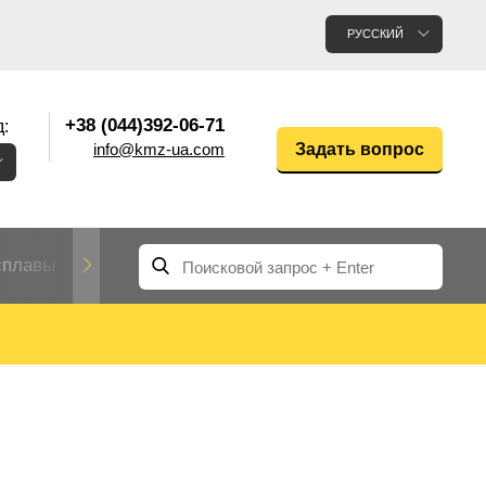
РУССКИЙ
+38 (044)392-06-71
:
info@kmz-ua.com
Задать вопрос
сплавы
Редкие и тугоплавкие металлы
Цветные
Вольфрам
Молибден
Алюмин
прокат
лавы
Труба, трубка
Прокат редких металлов
Молибденовая
вольфрамовая
труба, трубка
Алюмини
Дюралев
труба
прокат