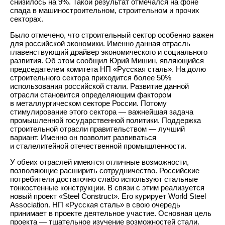
снизилось на 9%. Такой результат отмечался на фоне
спада в машиностроительном, строительном и прочих
секторах.
Было отмечено, что строительный сектор особенно важен
для российской экономики. Именно данная отрасль
главенствующий драйвер экономического и социального
развития. Об этом сообщил Юрий Мишин, являющийся
председателем комитета НП «Русская сталь». На долю
строительного сектора приходится более 50%
использования российской стали. Развитие данной
отрасли становится определяющим фактором
в металлургическом секторе России. Потому
стимулирование этого сектора — важнейшая задача
промышленной государственной политики. Поддержка
строительной отрасли правительством — лучший
вариант. Именно он позволит развиваться
и сталелитейной отечественной промышленности.
У обеих отраслей имеются отличные возможности,
позволяющие расширить сотрудничество. Российские
потребители достаточно слабо используют стальные
тонкостенные конструкции. В связи с этим реализуется
новый проект «Steel Construct». Его курирует World Steel
Association. НП «Русская сталь» в свою очередь
принимает в проекте деятельное участие. Основная цель
проекта — тщательное изучение возможностей стали.