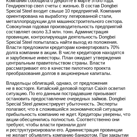
Компания сообщила о дефолте в марте этого года.
Гендиректор свел счеты с жизнью. В состав Dongbei
Special Steel входит свыше 10 предприятий. Компания
ориентирована на выработку легированной стали,
металлопродукции для машиностроительного сектора.
Совокупная годовая производительность предприятий
составляет около 3,3 млн. тонн. Администрация
провинции, контролирующая деятельность Dongbei
Special Steel попыталась найти выход из положения.
Власти предложили кредиторам конвертировать 70%
долга компании в акции. В числе кредиторов находятся
и зарубежные инвесторы. План ожидает утверждения
центральным правительством страны. Власти
рассматривают его в качестве пилотного проекта
преобразования долгов в акционерные капиталы.
Владельцы облигаций, однако, от предложения
не в восторге. Китайский деловой портал Caixin осветил
ситуацию. По его данным пострадавшие призывают
остановить предоставление очередных займов. Dongbei
Special Steel демонстрирует убыточность. Эксперты
полагают, что в сложившейся экономической ситуации
прибыльность компанию не ждет. Кредиторы уверены, что
акции обесценились полностью. Соответственно они
требуют, чтобы власти признали долг
и реструктуризировали его. Администрация провинции
не желает объявлять компанию банкротом. При закрытии