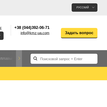
РУССКИЙ
+38 (044)392-06-71
:
info@kmz-ua.com
Задать вопрос
сплавы
Редкие и тугоплавкие металлы
Цветные
Вольфрам
Молибден
Алюмин
прокат
лавы
Труба, трубка
Прокат редких металлов
Молибденовая
вольфрамовая
труба, трубка
Алюмини
Дюралев
труба
прокат