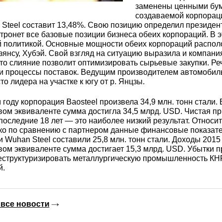
3М2Т
Leaded Brasses
заменены ценными бума
ющий
Литье из бронзы
Beryllium Copper С17200
Монель 400®,
Медный лист
Лента, фольга
создаваемой корпораци
МНЖМц28-2.5-1.5
32760
БФ
Р9
Steel составит 13,48%. Свою позицию определил президент 
тронет все базовые позиции бизнеса обеих корпораций. В э
Т,
Red brass
й политикой. Основные мощности обеих корпораций располо
Втулка из бронзы
Cadmium Copper
Медный
Лист, плита
зянсу, Хубэй. Свой взгляд на ситуацию выразила и компания 
Монель 405®, Сплав 405
шестигранник
32750
я сталь
то слияние позволит оптимизировать сырьевые закупки. Реч
Semi-red brass
и процессы поставок. Ведущим производителем автомобиль
ющая
БрБ2
Chromium Copper
Латунный
то лидера на участке к югу от р. Янцзы.
я
бериллиевая
Монель 500®, Сплав 500
М1 медь
шестигранник
 ЭИ645
, ЭП53
Н5
С
году корпорация Baosteel произвела 34,9 млн. тонн стали. 
а
бронза
ом эквиваленте сумма достигла 34,5 млрд. USD. Чистая пр
Copper Tin
Copper Ti
последние 18 лет — это наиболее низкий результат. Относ
Нейзильбер МНЦ15-20
М2 медь
Квадрат из
6АГ6Ф
С
5Х2МНФ
ко по сравнению с партнером данные финансовые показат
5АМ6
БрКМц3-1
латуни
 Wuhan Steel составили 25,8 млн. тонн стали. Доходы 2015 
ом эквиваленте сумма достигает 15,3 млрд. USD. Убытки п
еструктуризировать металлургическую промышленность КНР
ПАНЧ-11
М3 медь
Nickel silve
Д2Т
Д
й.
7Т
БрХ, БрХ1
ЛС59-1
5М3Т
МА
все новости
, 04х19н9
БрХЦр, БрХЦрТ
ЛОК59-1-0,3