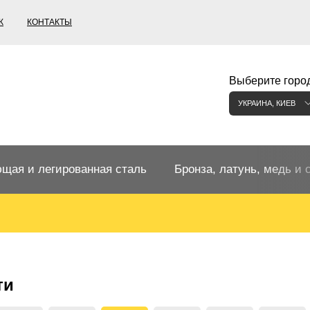
К
КОНТАКТЫ
Выберите город
УКРАИНА, КИЕВ
щая и легированная сталь
Бронза, латунь, медь и 
щий прокат
Бронзовый прокат
ржавеющая
ная нержавеющая сталь
Бронзовая труба
Европейские бронзы, сп
ти
меди