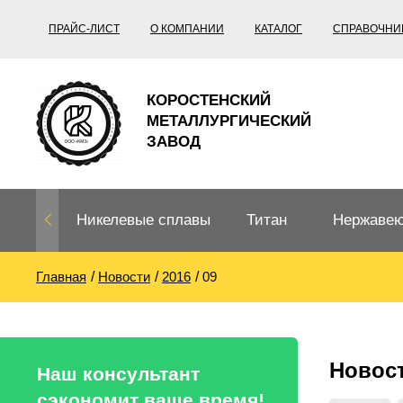
ПРАЙС-ЛИСТ
О КОМПАНИИ
КАТАЛОГ
СПРАВОЧНИ
КОРОСТЕНСКИЙ
МЕТАЛЛУРГИЧЕСКИЙ
ЗАВОД
Никелевые сплавы
Титан
Нержавею
Главная
Новости
2016
09
Нихром, фехраль,
Титановый
Нержавею
термопары
прокат
Труба не
Жаропроч
Новос
Нихром
Прецизионные
Титановая
Титан
Наш консультант
сплавы
труба
согласно
сэкономит ваше время!