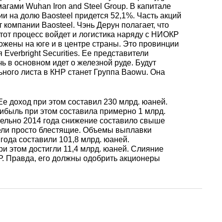
уголок
Припои
лист
гами Wuhan Iron and Steel Group. В капитале
Вольфрамовая
сурьмян
О1, О2 о
и на долю Baosteel придется 52,1%. Часть акций
лента, фольга
Алюмин
Баббит
Сплав 50
Селен
Лютеций
компании Baosteel. Чэнь Дерун полагает, что
Медно-
квадрат
Б16
тот процесс войдет и логистика наряду с НИОКР
Квадрат
Лента,
жены на юге и в центре страны. Это провинции
молибденовые
дюралев
Серебря
ПОС-90
фольга
Everbright Securities. Ее представители
псевдосплавы
Вольфрамовый
припой
Сплав 50
Люминофоры
Неодим
ь в основном идет о железной руде. Будут
лист
Алюмин
ного листа в КНР станет Группа Baowu. Она
швеллер
Шестигр
ПОССу 6
дюралев
Припой h
Сплав 57
Скандий
Празеодим
Ее доход при этом составил 230 млрд. юаней.
Изделия из
ибыль при этом составила примерно 1 млрд.
вольфрама
Алюмин
ПОССу 3
tanium
ительно 2014 года снижение составило свыше
шестигра
Дюралев
Сплав 60
Самарий
ели просто блестящие. Объемы выплавки
швеллер
года составили 101,8 млрд. юаней.
ри этом достигли 11,4 млрд. юаней. Слияние
Сплав Вуда
ПОССу 8
. Правда, его должны одобрить акционеры
АД1
r
Сплав 60
Тербий
Д1Т
Сплав Розе
ПОССу 4
АК4, АК4
Сплав 60
Тулий
Д16Т
Твердосплавные
ПОССу 4