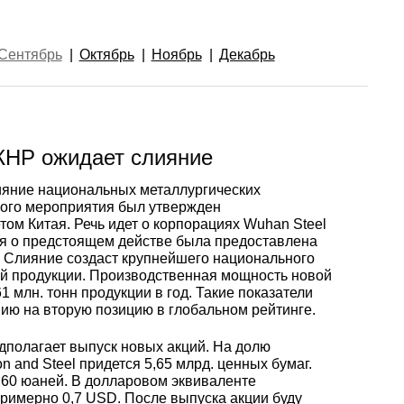
Ванадий
Редкие металлы
Гафний
ы
Электрод ЭВЛ,
Молибденовая
ЭВИ, ВА
проволока,
Алюмини
Дюралев
Европей
Сентябрь
Октябрь
Ноябрь
Декабрь
нить
проволок
алюмини
Индий
Бериллий
Лантоиды
Кобальт
ая
Вольфрамовые
Дюралев
электроды
Молибденовый
Алюмини
проволок
Сплав 10
Баббиты
Магний
Гадолиний
Гольмий
Ниобий
пруток, круг
круг
КНР ожидает слияние
ияние национальных металлургических
Карбид
Дюралев
Сплав 20
Баббит
Припой
Рений
Галлий
Диспрозий
Тантал ТВЧ
ного мероприятия был утвержден
Молибденовая
Лента, ф
Б83
ом Китая. Речь идет о корпорациях Wuhan Steel
лента, фольга
ия о предстоящем действе была предоставлена
Вольфрамовая
Дюралев
Сплав 20
Припой 
Олово
Цирконий
Германий
Европий
а. Слияние создаст крупнейшего национального
ой продукции. Производственная мощность новой
проволока, нить
Алюмин
Баббит
 млн. тонн продукции в год. Такие показатели
Молибденовый
лист
Б86
ию на вторую позицию в глобальном рейтинге.
лист
Дюралев
Сплав 30
Оловянн
Высокоч
Свинец
Иттрий
Иттербий
Вольфрамовый
припой
олово
полагает выпуск новых акций. На долю
пруток, круг
Алюмин
Баббит
ОВЧ000
n and Steel придется 5,65 млрд. ценных бумаг.
,60 юаней. В долларовом эквиваленте
Изделия из
уголок
Б88
Дюралев
Сплав 50
Свинцов
Литий
Лантан
примерно 0,7 USD. После выпуска акции буду
молибдена