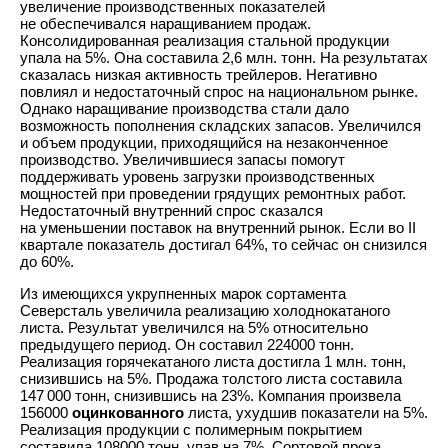
увеличение производственных показателей
не обеспечивался наращиванием продаж.
Консолидированная реализация стальной продукции
упала на 5%. Она составила 2,6 млн. тонн. На результатах
сказалась низкая активность трейлеров. Негативно
повлиял и недостаточный спрос на национальном рынке.
Однако наращивание производства стали дало
возможность пополнения складских запасов. Увеличился
и объем продукции, приходящийся на незаконченное
производство. Увеличившиеся запасы помогут
поддерживать уровень загрузки производственных
мощностей при проведении грядущих ремонтных работ.
Недостаточный внутренний спрос сказался
на уменьшении поставок на внутренний рынок. Если во II
квартале показатель достигал 64%, то сейчас он снизился
до 60%.
Из имеющихся укрупненных марок сортамента
Северсталь увеличила реализацию холоднокатаного
листа. Результат увеличился на 5% относительно
предыдущего период. Он составил 224000 тонн.
Реализация горячекатаного листа достигла 1 млн. тонн,
снизившись на 5%. Продажа толстого листа составила
147 000 тонн, снизившись на 23%. Компания произвела
156000
оцинкованного
листа, ухудшив показатели на 5%.
Реализация продукции с полимерным покрытием
составила 108000 тонн, упав на 7%. Сортовой прока