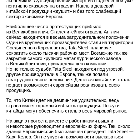
экономикой. Субсидирований импорт из Поднебесной уже
негативно сказался на отрасли. Наплыв дешевой
китайской продукции «душит» и без того слабеющий
сектор экономики Европы.
Наибольшее число протестующих прибыло
из Великобритании. Сталелитейная отрасль Англии
сейчас находится в весьма затруднительном положении.
Один из крупнейших производителей стали на территории
Соединенного Королевства, Tata Steel, планирует
сократить около тысячи рабочих мест. Возможно так же
закрытие самого крупного металлургического завода
в Великобритании, принадлежащего компании.
Но не только судьба Tata Sleel находятся под угрозой,
другие производители в Европе, так же попали
в затруднительное положение. Дешевая китайская сталь
не дает возможности европейцам реализовать свою
продукцию.
То, что Китай идет на демпинг не удивительно, ведь
страна имеет огромный избыток продукции. По сути,
китайцы могут обеспечить сталью весь мировой рынок.
На акцию протеста вместе с работниками вышли
и некоторые руководители европейских фирм. Так, около
здания Еврокомиссии был замечен президент Tata Steel —
Карл Келер. Он не упустил возможности высказаться