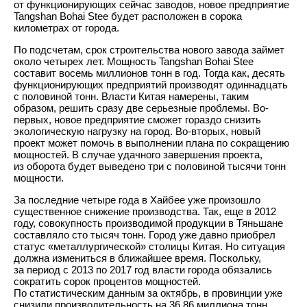
от функционирующих сейчас заводов, новое предприятие
Tangshan Bohai Stee будет расположен в сорока
километрах от города.
По подсчетам, срок строительства нового завода займет
около четырех лет. Мощность Tangshan Bohai Stee
составит восемь миллионов тонн в год. Тогда как, десять
функционирующих предприятий производят одиннадцать
с половиной тонн. Власти Китая намерены, таким
образом, решить сразу две серьезные проблемы. Во-
первых, новое предприятие сможет гораздо снизить
экологическую нагрузку на город. Во-вторых, новый
проект может помочь в выполнении плана по сокращению
мощностей. В случае удачного завершения проекта,
из оборота будет выведено три с половиной тысячи тонн
мощности.
За последние четыре года в Хайбее уже произошло
существенное снижение производства. Так, еще в 2012
году, совокупность производимой продукции в Тяньшане
составляло сто тысяч тонн. Город уже давно приобрел
статус «металлургической» столицы Китая. Но ситуация
должна измениться в ближайшее время. Поскольку,
за период с 2013 по 2017 год власти города обязались
сократить сорок процентов мощностей.
По статистическим данным за октябрь, в провинции уже
снизили производительность на 36,86 миллиона тонн.