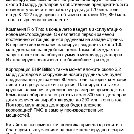
около 10 млрд. долларов в собственные предприятия. Это
позволит увеличить выработку руды до 170 млн. тонн
в год. К 2022 году прирост объемов составит 9%, 850 млн.
тонн в сырьевом эквиваленте.
Компания Rio Tinto в конце лето введет в эксплуатацию
новое месторождение. Он является первой заменой
постепенно истощающимся рудникам на западе страны.
В перспективе компания планирует выделить около 100
млн. долларов на подобные цели. Также обсуждается
запуск проектов на общую сумму в миллиард долларов.
Их планируют реализовать в ближайшие три года.
Корпорация BHP Billiton также может вложить около 3,2
млрд долларов в сооружение нового рудника. Он будет
предназначен для замены 80 млн. тонн, которых компания
лишится в результате истощения. Планируются также
крупные вложения в увеличение размеров производства.
Компания собирается потратить около 300 млн. долларов
для увеличения выработки руды до 290 млн. тонн в год.
Полтора миллиарда долларов будет вложено
корпорацией FMG в замену производственных
мощностей.
Китайская экономическая политика привела к развитию
благоприятных условиям на рынке железорудного сырья.