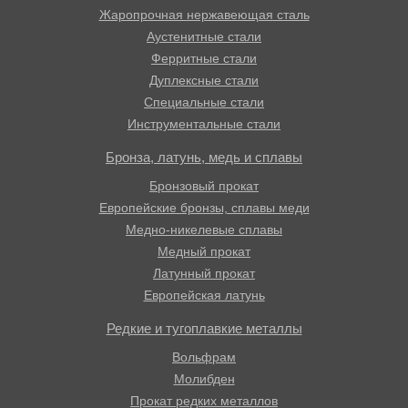
Жаропрочная нержавеющая сталь
Аустенитные стали
Ферритные стали
Дуплексные стали
Специальные стали
Инструментальные стали
Бронза, латунь, медь и сплавы
Бронзовый прокат
Европейские бронзы, сплавы меди
Медно-никелевые сплавы
Медный прокат
Латунный прокат
Европейская латунь
Редкие и тугоплавкие металлы
Вольфрам
Молибден
Прокат редких металлов