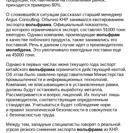
приходится примерно 80%.
О сложившейся ситуации рассказал старший менеджер
Argus Consulting. Обычно КНР занимался квотированием
экспорта
вольфрама
. Официальный показатель,
до которого ограничивался экспорт, составлял 91000 тонн
ежегодно. Однако компании, производящие
вольфрам
в качестве побочного продукта, также занимались его
поставкой. Речь в данном случае идет о производителях
молибдена
. Это увеличивало ежегодные поставки еще
на 45000 тонн.
Однако в первых числах июня текущего года экспорт
китайского
вольфрама
ограничится действующей квотой.
Об этом было заявлено представителями Министерства
промышленности и информационных технологий.
Компании, не вписывающиеся в установленные рамки,
должны будут остановить выработку металла.
Рассматривается и вопрос лицензий. Их получат лишь
производители, соответствующие определенным
стандартам. Учитываться будет соблюдение норм
и правил экологической безопасности в совокупности
с безопасностью труда.
Между тем, западные специалисты говорят о реальной
угрозе резкого снижения экспорта
вольфрама
из КНР.