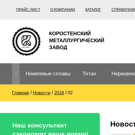
ПРАЙС-ЛИСТ
О КОМПАНИИ
КАТАЛОГ
СПРАВОЧНИ
КОРОСТЕНСКИЙ
МЕТАЛЛУРГИЧЕСКИЙ
ЗАВОД
Никелевые сплавы
Титан
Нержавею
Главная
Новости
2018
02
Нихром, фехраль,
Титановый
Нержавею
термопары
прокат
Труба не
Жаропроч
Новос
Нихром
Прецизионные
Титановая
Титан
Наш консультант
сплавы
труба
согласно
сэкономит ваше время!