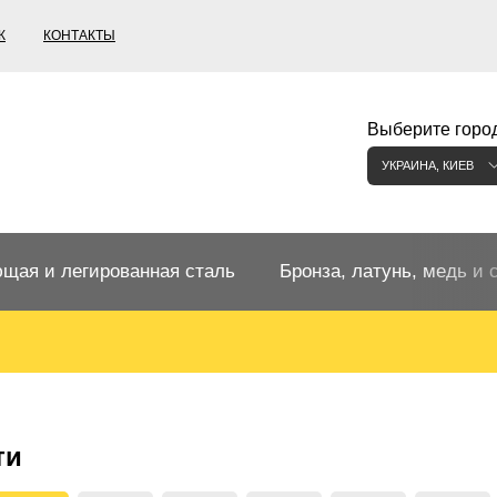
К
КОНТАКТЫ
Выберите город
УКРАИНА, КИЕВ
щая и легированная сталь
Бронза, латунь, медь и 
щий прокат
Бронзовый прокат
ржавеющая
ная нержавеющая сталь
Бронзовая труба
Европейские бронзы, сп
ти
меди