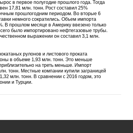
уголок
Припои
лист
ырос в первое полугодие прошлого года. Тогда
Вольфрамовая
сурьмян
О1, О2 о
ен 17,81 млн. тонн. Рост составил 25%
гичным прошлогодним периодом. Во вторые 6
лента, фольга
Алюмин
Баббит
Сплав 50
Селен
Лютеций
тавки немного сократились. Объем импорта
Медно-
квадрат
Б16
Квадрат
Лента,
8%. В прошлом месяце в Америку ввезено только
молибденовые
дюралев
Серебря
ПОС-90
фольга
 всего было импортировано нефтегазовые трубы.
псевдосплавы
Вольфрамовый
припой
Сплав 50
Люминофоры
Неодим
ичественном выражении он составил 3,1 млн.
лист
Алюмин
швеллер
Шестигр
ПОССу 6
окатаных рулонов и листового проката
дюралев
Припой h
Сплав 57
Скандий
Празеодим
ны в объеме 1,93 млн. тонн. Это меньше
Изделия из
 приблизительно на треть меньше. Импорт
вольфрама
Алюмин
ПОССу 3
tanium
млн. тонн. Местные компании купили заграницей
шестигра
Дюралев
Сплав 60
32 млн. тонн. В сравнении с 2016 годом, это
Самарий
онии и Турции.
швеллер
Сплав Вуда
ПОССу 8
АД1
r
Сплав 60
Тербий
Д1Т
Сплав Розе
ПОССу 4
АК4, АК4
Сплав 60
Тулий
Д16Т
Твердосплавные
ПОССу 4