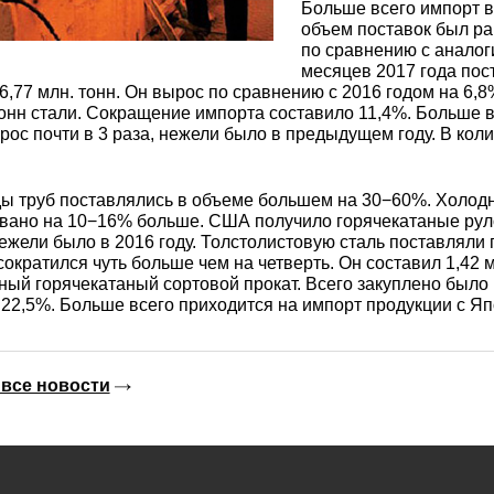
3М2Т
Leaded Brasses
Больше всего импорт в
ющий
Литье из бронзы
Beryllium Copper С17200
Монель 400®,
Медный лист
Лента, фольга
объем поставок был рав
по сравнению с анало
МНЖМц28-2.5-1.5
32760
БФ
Р9
месяцев 2017 года пос
Т,
Red brass
6,77 млн. тонн. Он вырос по сравнению с 2016 годом на 6,
Втулка из бронзы
Cadmium Copper
Медный
Лист, плита
тонн стали. Сокращение импорта составило 11,4%. Больше
Монель 405®, Сплав 405
шестигранник
32750
я сталь
ос почти в 3 раза, нежели было в предыдущем году. В кол
Semi-red brass
ющая
БрБ2
Chromium Copper
Латунный
ы труб поставлялись в объеме большем на 30−60%. Холодн
я
бериллиевая
Монель 500®, Сплав 500
М1 медь
шестигранник
 ЭИ645
, ЭП53
Н5
С
вано на 10−16% больше. США получило горячекатаные руло
а
бронза
ежели было в 2016 году. Толстолистовую сталь поставляли
Copper Tin
Copper Ti
ократился чуть больше чем на четверть. Он составил 1,42 
Нейзильбер МНЦ15-20
М2 медь
Квадрат из
ый горячекатаный сортовой прокат. Всего закуплено было 1,
6АГ6Ф
С
5Х2МНФ
22,5%. Больше всего приходится на импорт продукции с Яп
5АМ6
БрКМц3-1
латуни
ПАНЧ-11
М3 медь
Nickel silve
Д2Т
Д
все новости
7Т
БрХ, БрХ1
ЛС59-1
5М3Т
МА
, 04х19н9
БрХЦр, БрХЦрТ
ЛОК59-1-0,3