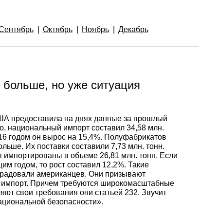
Ванадий
Редкие металлы
Гафний
ы
Электрод ЭВЛ,
Молибденовая
ЭВИ, ВА
проволока,
Алюмини
Дюралев
Европей
Сентябрь
Октябрь
Ноябрь
Декабрь
нить
проволок
алюмини
Индий
Бериллий
Лантоиды
Кобальт
ая
Вольфрамовые
Дюралев
электроды
Молибденовый
Алюмини
проволок
Сплав 10
Баббиты
Магний
Гадолиний
Гольмий
Ниобий
пруток, круг
круг
 больше, но уже ситуация
Карбид
Дюралев
Сплав 20
Баббит
Припой
Рений
Галлий
Диспрозий
Тантал ТВЧ
Молибденовая
Лента, ф
Б83
А предоставила на днях данные за прошлый
лента, фольга
но, национальный импорт составил 34,58 млн.
016 годом он вырос на 15,4%. Полуфабрикатов
Вольфрамовая
Дюралев
Сплав 20
Припой 
Олово
Цирконий
Германий
Европий
льше. Их поставки составили 7,73 млн. тонн.
проволока, нить
Алюмин
Баббит
ы импортированы в объеме 26,81 млн. тонн. Если
Молибденовый
лист
Б86
им годом, то рост составил 12,2%. Такие
лист
Дюралев
Сплав 30
Оловянн
Высокоч
Свинец
Иттрий
Иттербий
орадовали американцев. Они призывают
ь импорт. Причем требуются широкомасштабные
Вольфрамовый
припой
олово
яют свои требования они статьей 232. Звучит
пруток, круг
Алюмин
Баббит
ОВЧ000
национальной безопасности».
Изделия из
уголок
Б88
Дюралев
Сплав 50
Свинцов
Литий
Лантан
молибдена