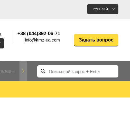
РУССКИЙ
+38 (044)392-06-71
:
info@kmz-ua.com
Задать вопрос
сплавы
Редкие и тугоплавкие металлы
Цветные
Вольфрам
Молибден
Алюмин
прокат
лавы
Труба, трубка
Прокат редких металлов
Молибденовая
вольфрамовая
труба, трубка
Алюмини
Дюралев
труба
прокат