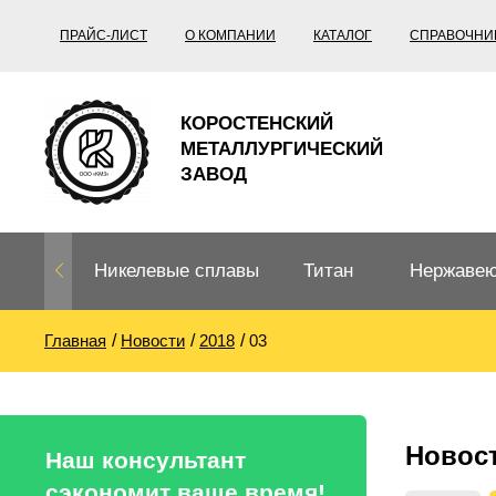
ПРАЙС-ЛИСТ
О КОМПАНИИ
КАТАЛОГ
СПРАВОЧНИ
КОРОСТЕНСКИЙ
МЕТАЛЛУРГИЧЕСКИЙ
ЗАВОД
Никелевые сплавы
Титан
Нержавею
Главная
Новости
2018
03
Нихром, фехраль,
Титановый
Нержавею
термопары
прокат
Труба не
Жаропроч
Новос
Нихром
Прецизионные
Титановая
Титан
Наш консультант
сплавы
труба
согласно
сэкономит ваше время!