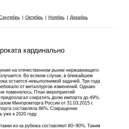
Ванадий
Редкие металлы
Гафний
ы
Электрод ЭВЛ,
Молибденовая
ЭВИ, ВА
проволока,
Алюмини
Дюралев
Европей
Сентябрь
Октябрь
Ноябрь
Декабрь
нить
проволок
алюмини
Индий
Бериллий
Лантоиды
Кобальт
ая
Вольфрамовые
Дюралев
электроды
Молибденовый
Алюмини
проволок
Сплав 10
Баббиты
Магний
Гадолиний
Гольмий
Ниобий
пруток, круг
круг
проката кардинально
Карбид
Дюралев
Сплав 20
Баббит
Припой
Рений
Галлий
Диспрозий
Тантал ТВЧ
Молибденовая
Лента, ф
Б83
ения на отечественном рынке нержавеющего
лента, фольга
получается. Во всяком случае, в ближайшем
пока остается невыполнимой задачей. Три года
Вольфрамовая
Дюралев
Сплав 20
Припой 
Олово
Цирконий
Германий
Европий
ребовало от металлургов изменений. Однако
проволока, нить
Алюмин
Баббит
о не поменялось. План мероприятий
Молибденовый
лист
Б86
предполагал сократить долю импорта до 49%.
лист
Дюралев
Сплав 30
Оловянн
Высокоч
Свинец
Иттрий
Иттербий
казом Минпромторга России
от 31.03.2015 г.
мпорта составляла 86%. Сокращение
Вольфрамовый
припой
олово
 уже к 2020 году.
пруток, круг
Алюмин
Баббит
ОВЧ000
Изделия из
уголок
Б88
Дюралев
Сплав 50
Свинцов
Литий
Лантан
авки из-за рубежа составляют 80−90%. Таким
молибдена