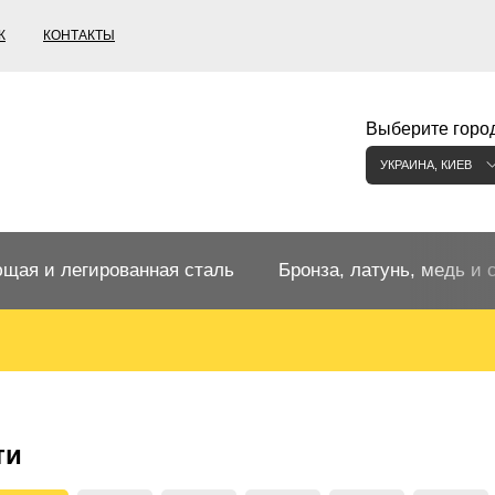
К
КОНТАКТЫ
Выберите город
УКРАИНА, КИЕВ
щая и легированная сталь
Бронза, латунь, медь и 
щий прокат
Бронзовый прокат
ржавеющая
ная нержавеющая сталь
Бронзовая труба
Европейские бронзы, сп
ти
меди