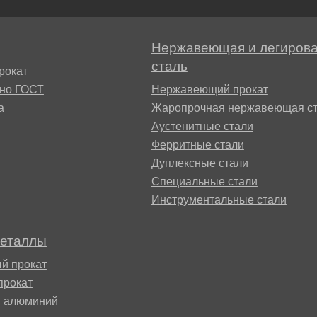
М3
я ножей
БрАМц9-2
ЛО62-1
Нержавеющая и легиров
95Х18
сталь
рокат
0М15
БрОФ6.5-0.15
Латунь Л63
сно ГОСТ
Нержавеющий прокат
а
Жаропрочная нержавеющая ст
М2Т
90Х18МФ
Аустенитные стали
Б,
БрАЖН10-4-4
Латунь Л96
Ферритные стали
Н10Б
Б
Дуплексные стали
БрБНТ 1.9
Специальные стали
Инструментальные стали
3Т3МР
БрАЖ9-4
металлы
Н4Т
й прокат
БрНБТ
прокат
й алюминий
В2МФ