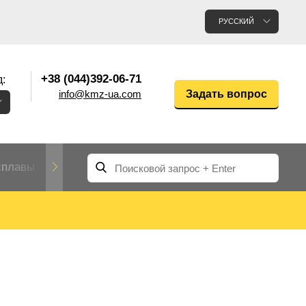
РУССКИЙ
+38 (044)392-06-71
:
info@kmz-ua.com
Задать вопрос
сплавы
Редкие и тугоплавкие металлы
Цветные
Вольфрам
Молибден
Алюмин
прокат
лавы
Труба, трубка
Прокат редких металлов
Молибденовая
вольфрамовая
труба, трубка
Алюмини
Дюралев
труба
прокат