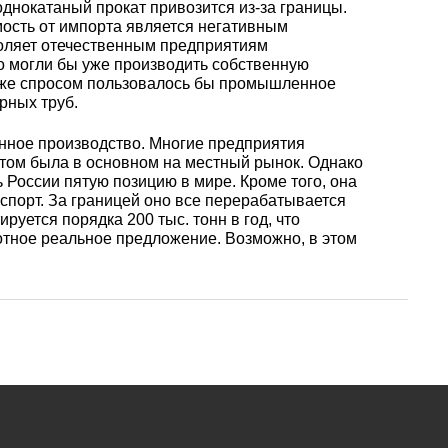
уголок
Припои
лист
однокатаный прокат привозится из-за границы.
Вольфрамовая
сурьмян
О1, О2 о
ость от импорта является негативным
воляет отечественным предприятиям
лента, фольга
Алюмин
Баббит
Сплав 50
Селен
Лютеций
о могли бы уже производить собственную
Медно-
квадрат
Б16
Квадрат
Лента,
акже спросом пользовалось бы промышленное
молибденовые
дюралев
Серебря
ПОС-90
фольга
рных труб.
псевдосплавы
Вольфрамовый
припой
Сплав 50
Люминофоры
Неодим
лист
Алюмин
енное производство. Многие предприятия
швеллер
том была в основном на местный рынок. Однако
Шестигр
ПОССу 6
 России пятую позицию в мире. Кроме того, она
дюралев
Припой h
Сплав 57
Скандий
Празеодим
кспорт. За границей оно все перерабатывается
Изделия из
уется порядка 200 тыс. тонн в год, что
вольфрама
Алюмин
ПОССу 3
tanium
тное реальное предложение. Возможно, в этом
шестигра
Дюралев
Сплав 60
Самарий
швеллер
Сплав Вуда
ПОССу 8
АД1
r
Сплав 60
Тербий
Д1Т
Сплав Розе
ПОССу 4
АК4, АК4
Сплав 60
Тулий
Д16Т
Твердосплавные
ПОССу 4