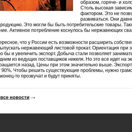
3М2Т
Leaded Brasses
образом, горяче- и хол
ющий
Литье из бронзы
Beryllium Copper С17200
Монель 400®,
Медный лист
Лента, фольга
Столь высокая зависим
фактором. Это не поз
МНЖМц28-2.5-1.5
32760
БФ
Р9
развиваться. Они давн
Т,
Red brass
продукцию. Это могли бы быть потребительские товары. Т
Втулка из бронзы
Cadmium Copper
Медный
Лист, плита
ние. Активное потребление коснулось бы нержавеющих сва
Монель 405®, Сплав 405
шестигранник
32750
я сталь
Semi-red brass
ресное, что у России есть возможности расширить собств
выпускать нержавеющий листовой прокат. Ориентация при э
ющая
БрБ2
Chromium Copper
Латунный
 бы и увеличить экспорт. Добыча стали позволяет занимать
я
бериллиевая
Монель 500®, Сплав 500
М1 медь
шестигранник
 ЭИ645
, ЭП53
Н5
С
дним из ведущих поставщиков никеля. Но это все идет на э
а
бронза
ращается назад. Цены при этом значительно выше. Экспортир
Copper Tin
Copper Ti
т 90%. Чтобы решить существующие проблемы, нужно грамо
Нейзильбер МНЦ15-20
М2 медь
Квадрат из
аконец-то прозвучат и будут приняты.
6АГ6Ф
С
5Х2МНФ
5АМ6
БрКМц3-1
латуни
ПАНЧ-11
М3 медь
Nickel silve
Д2Т
Д
все новости
7Т
БрХ, БрХ1
ЛС59-1
5М3Т
МА
, 04х19н9
БрХЦр, БрХЦрТ
ЛОК59-1-0,3