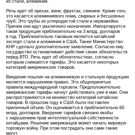
из стали, алюминия.
Речь идет об орехах, вине, фруктах, свинине. Кроме того,
это касается алюминиевого лома, сварных и бесшовных
труб. Это трубы из углеродистой стали и нержавейки.
Причем они идут различного назначения. Импортируется
такая продукция приблизительно на 3 млрд. долларов
в год. Приблизительно таковым является китайский
экспорт стали и алюминия в США. Также Министерство
КНР сделало дополнительное заявление. Согласно ему
государство останавливает действие своих обязательств
перед ВТО. Речь идет об обязательствах, согласно
которым снижаются тарифы. Это касается некоторых
категорий американских товаров.
Введение пошлин на алюминиевую и стальную продукцию
является нарушением правил. Это общепринятые
правила международной торговли. Предположительно
американские тарифы начнут действовать уже в мае. Они
распространяются на множество категорий китайских
товаров. В прошлом году в США было поставлен
приличный объем. Он оценивается в приблизительно 60
млрд. долларов. Введение тарифов связано якобы
с нарушением прав интеллектуальной собственности
китайцами. Решение американцев может начать мировую
торговую войну. При этом пострадать они сами также
могут.