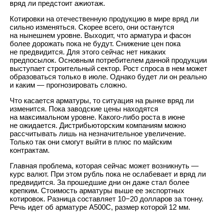
вряд ли предстоит ажиотаж.
Котировки на отечественную продукцию в мире вряд ли
сильно изменяться. Скорее всего, они останутся
на нынешнем уровне. Выходит, что арматура и фасон
более дорожать пока не будут. Снижение цен пока
не предвидится. Для этого сейчас нет никаких
предпосылок. Основным потребителем данной продукции
выступает строительный сектор. Рост спроса в нем может
образоваться только в июле. Однако будет ли он реально
и каким — прогнозировать сложно.
Что касается арматуры, то ситуация на рынке вряд ли
изменится. Пока заводские цены находятся
на максимальном уровне. Какого-либо роста в июне
не ожидается. Дистрибьюторским компаниям можно
рассчитывать лишь на незначительное увеличение.
Только так они смогут выйти в плюс по майским
контрактам.
Главная проблема, которая сейчас может возникнуть —
курс валют. При этом рубль пока не ослабевает и вряд ли
предвидится. За прошедшие дни он даже стал более
крепким. Стоимость арматуры выше ее экспортных
котировок. Разница составляет 10−20 долларов за тонну.
Речь идет об арматуре А500С, размер которой 12 мм.