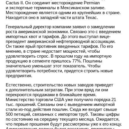
Cactus II. Он соединит месторождение Permian
и экспортные терминалы в Мексиканском заливе.
Месторождение является одним из крупнейших в стране.
Находится оно в западной части штата Техас.
Генеральный директор компании заявил о замедлении
роста американской экономики. Связано это с введением
импортных квот и тарифов. До этого выступал вице-
президент американской нефтепроводной ассоциации.
Он также ярый противник введенных тарифов. По его
мнению, в стране недостает мощностей, чтобы
удовлетворить спрос. В прошлом году на импортную
продукцию в сегменте пришлось 77%. Пошлины
значительно уменьшат этот показатель. Чтобы
удовлетворить потребности, придется строить новые
предприятия.
Естественно, строительство новых заводов приведет
к дополнительным затратам. При этом вряд ли они
перекроются продажами в ближайшее время.
Министерство торговли США уже получило порядка 21
тыс. прошений. Связаны они с выведением импортной
стали из-под действия пошлин. Сюда же входит свыше
500 петиций, связанных с импортом труб. Таковы цифры
по состоянию на середину текущего месяца. Ожидается,
что первые прошения будут рассмотрены уже к его концу.
Администрация должна будет расставить приоритеты.