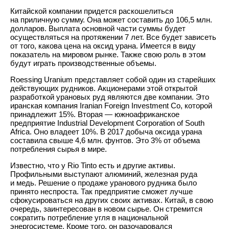
Китайской компании придется раскошелиться
на приличную сумму. Она может составить до 106,5 млн.
долларов. Выплата основной части суммы будет
осуществляться на протяжении 7 лет. Все будет зависеть
от того, какова цена на оксид урана. Имеется в виду
показатель на мировом рынке. Также свою роль в этом
будут играть производственные объемы.
Roessing Uranium представляет собой один из старейших
действующих рудников. Акционерами этой открытой
разработкой урановых руд являются две компании. Это
иранская компания Iranian Foreign Investment Co, которой
принадлежит 15%. Вторая — южноафриканское
предприятие Industrial Development Corporation of South
Africa. Оно владеет 10%. В 2017 добыча оксида урана
составила свыше 4,6 млн. фунтов. Это 3% от объема
потребления сырья в мире.
Известно, что у Rio Tinto есть и другие активы.
Профильными выступают алюминий, железная руда
и медь. Решение о продаже уранового рудника было
принято неспроста. Так предприятие сможет лучше
сфокусироваться на других своих активах. Китай, в свою
очередь, заинтересован в новом сырье. Он стремится
сократить потребление угля в национальной
энергосистеме. Кроме того, он разочаровался