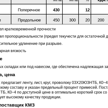
3М2Т
Leaded Brasses
ющий
Литье из бронзы
Beryllium Copper С17200
Монель 400®,
Медный лист
Лента, фольга
Поперечное
430
12
МНЖМц28-2.5-1.5
32760
БФ
Р9
Т,
Red brass
и
Продольное
450
300
20
200
Втулка из бронзы
Cadmium Copper
Медный
Лист, плита
Монель 405®, Сплав 405
шестигранник
32750
я сталь
ел кратковременной прочности
Semi-red brass
ел пропорциональности (предел текучести для остаточной
ющая
БрБ2
Chromium Copper
Латунный
сительное удлинение при разрыве.
я
бериллиевая
Монель 500®, Сплав 500
М1 медь
шестигранник
 ЭИ645
, ЭП53
Н5
С
а
бронза
рная вязкость
Copper Tin
Copper Ti
е
Нейзильбер МНЦ15-20
М2 медь
Квадрат из
6АГ6Ф
С
5Х2МНФ
х складах или под навесом, где обеспечена надлежащая за
5АМ6
БрКМц3-1
латуни
а, цена
ПАНЧ-11
М3 медь
Nickel silve
Д2Т
Д
предлагает ленту, лист, круг, проволоку 03Х20Ю3НТБ, К0
7Т
БрХ, БрХ1
ЛС59-1
кому составу и указан предельный процент примесей. Постав
, К0−4 по доступной цене в оптимально короткий срок со
5М3Т
МА
ует высокому качеству продукции.
, 04х19н9
БрХЦр, БрХЦрТ
ЛОК59-1-0,3
 поставщик КМЗ