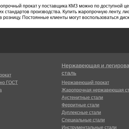
М3
я ножей
ропрочный прокат у поставщика КМЗ можно по доступной це
х стандартов производства. Купить жаропрочную ленту, лис
БрАМц9-2
ЛО62-1
в розницу. Постоянные клиенты могут воспользоваться диск
95Х18
0М15
БрОФ6.5-0.15
Латунь Л63
М2Т
90Х18МФ
Б,
БрАЖН10-4-4
Латунь Л96
Н10Б
Нержавеющая и легиров
Б
сталь
БрБНТ 1.9
рокат
сно ГОСТ
Нержавеющий прокат
3Т3МР
а
Жаропрочная нержавеющая ст
БрАЖ9-4
Аустенитные стали
Ферритные стали
Н4Т
Дуплексные стали
БрНБТ
Специальные стали
В2МФ
Инструментальные стали