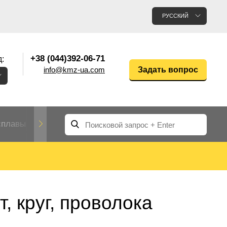
РУССКИЙ
+38 (044)392-06-71
:
info@kmz-ua.com
Задать вопрос
сплавы
Редкие и тугоплавкие металлы
Цветные
Вольфрам
Молибден
Алюмин
прокат
лавы
Труба, трубка
Прокат редких металлов
Молибденовая
, круг, проволока
вольфрамовая
труба, трубка
Алюмини
Дюралев
труба
прокат