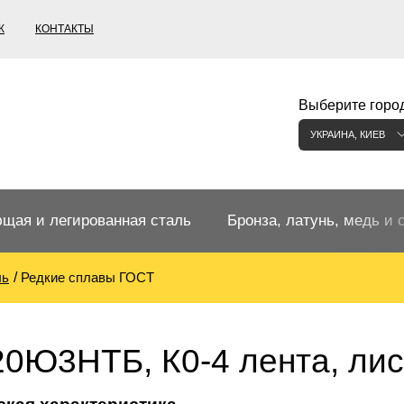
К
КОНТАКТЫ
Выберите город
УКРАИНА, КИЕВ
щая и легированная сталь
Бронза, латунь, медь и 
ль
Редкие сплавы ГОСТ
щий прокат
Бронзовый прокат
ржавеющая
ная нержавеющая сталь
Бронзовая труба
Европейские бронзы, сп
0Ю3НТБ, К0-4 лента, лист
меди