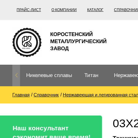
ПРАЙС-ЛИСТ
О КОМПАНИИ
КАТАЛОГ
СПРАВОЧНИ
КОРОСТЕНСКИЙ
МЕТАЛЛУРГИЧЕСКИЙ
ЗАВОД
Никелевые сплавы
Титан
Нержавею
Главная
Справочник
Нержавеющая и легированная ста
Нихром, фехраль,
Титановый
Нержавею
термопары
прокат
Труба не
Жаропроч
03Х2
Нихром
Прецизионные
Титановая
Титан
Наш консультант
сплавы
труба
согласно
сэкономит ваше время!