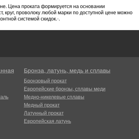
пластины
АК5, АК5
Сплав 60
Церий
не. Цена проката формируется на основании
т, круг, проволоку любой марки по доступной цене можно
Д16чАТ,
онтной системой скидок.·.
ПОССу 3
Напаиваемые
АК6, АК6
Сплав 70
Эрбий
пластины
Д19ЧТ
ПОССу 1
АК7
Сплав 70
ПОССу 2
анная
Бронза, латунь, медь и сплавы
АК8
Сплав 70
Бронзовый прокат
Европейские бронзы, сплавы меди
АМГ2
аль
Медно-никелевые сплавы
Медный прокат
Латунный прокат
АМГ3Н
Европейская латунь
АМГ5, А